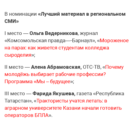
В номинации
«Лучший материал в региональном
СМИ»
I место —
Ольга Ведерникова
, журнал
«Комсомольская правда—-Барнаул», «
Мороженое
на парах: как живется студентам колледжа
сыроделия
»;
II место —
Алена Абрамовская,
ОТС-ТВ, «
Почему
молодёжь выбирает рабочие профессии?
Программа «Мы – будущее
»;
III место —
Фарида Якушева,
газета «Республика
Татарстан», «
Трактористы учатся летать: в
аграрном университете Казани начали готовить
операторов БПЛА
».