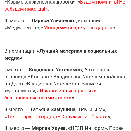
«Крымская железная дорога», «
Будем помнить! Не
забудем никогда!»
;
III место —
Лариса Ульяненко,
компания
«Медиацентр», «
Молодым везде у нас дорога
».
В номинации
«Лучший материал в социальных
медиа»
I место —
Владислав Устелёмов,
Авторская
страница ВКонтакте Владислава Устелёмова/канал
на Дзен «Владислав Устелёмов. Записки
журналиста», «
Инклюзивные практики:
безграничные возможности
»;
II место —
Татьяна Зимушина,
ТРК «Ника»,
«
Технопарк — гордость Калужской области
»;
III место —
Мирлан Укуев,
«НГСП-Информ», Проект