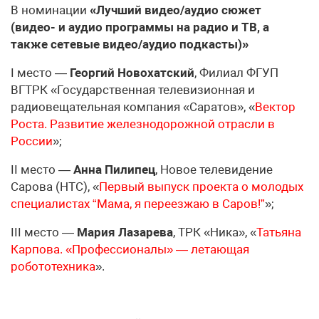
В номинации
«Лучший видео/аудио сюжет
(видео- и аудио программы на радио и ТВ, а
также сетевые видео/аудио подкасты)»
I место —
Георгий Новохатский
, Филиал ФГУП
ВГТРК «Государственная телевизионная и
радиовещательная компания «Саратов», «
Вектор
Роста. Развитие железнодорожной отрасли в
России
»;
II место —
Анна Пилипец
, Новое телевидение
Сарова (НТС), «
Первый выпуск проекта о молодых
специалистах “Мама, я переезжаю в Саров!”
»;
III место —
Мария Лазарева
, ТРК «Ника», «
Татьяна
Карпова. «Профессионалы» — летающая
робототехника
».