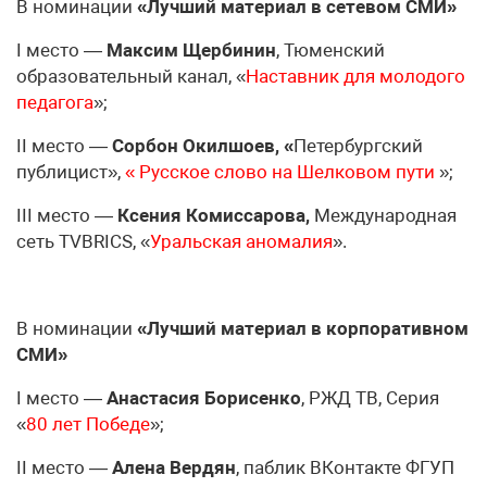
В номинации
«Лучший материал в сетевом СМИ»
I место —
Максим Щербинин
, Тюменский
образовательный канал, «
Наставник для молодого
педагога
»;
II место —
Сорбон Окилшоев, «
Петербургский
публицист»,
« Русское слово на Шелковом пути
»;
III место —
Ксения Комиссарова,
Международная
сеть TVBRICS, «
Уральская аномалия
».
В номинации
«Лучший материал в корпоративном
СМИ»
I место —
Анастасия Борисенко
, РЖД ТВ, Серия
«
80 лет Победе
»;
II место —
Алена Вердян
, паблик ВКонтакте ФГУП