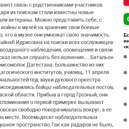
вают связь с родственниками участников
аря их поискам стали известны новые
али ветераны. Можно представить себе, с
 войны в музей на хранение свои боевые
о, что в музее они умножат свою значимость.
Ес
ин
Зайнаб Идрисовна на поиски всех сослуживцев
«
а воздушного наблюдения, оповещения и связи
ссказ нельзя слушать без волнения….Батальон
омсомолок Дагестана. Большинство из них
агогического институтов, училищ. 11 апреля
нальностей под звуки духового оркестра
присоединились бойцы наблюдательных постов,
ской области. Прибыв в город Грозный, они
оспоминания о первой примерке вызывают
овская свободно поворачивалась вокруг, а ее
на месте. Восемьдесят наблюдательных
ушное пространство.Так как радаров не было,