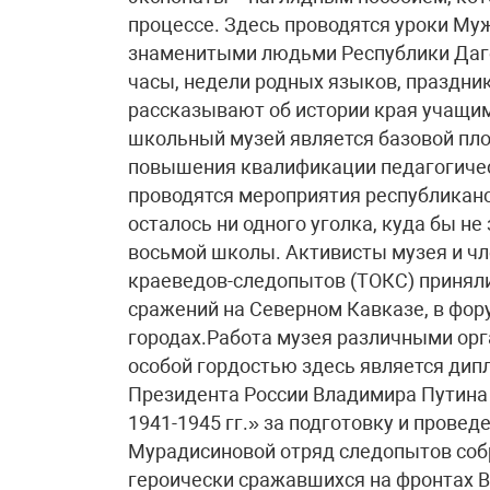
процессе. Здесь проводятся уроки Муж
знаменитыми людьми Республики Даге
часы, недели родных языков, праздн
рассказывают об истории края учащим
школьный музей является базовой пл
повышения квалификации педагогическ
проводятся мероприятия республиканс
осталось ни одного уголка, куда бы 
восьмой школы. Активисты музея и чл
краеведов-следопытов (ТОКС) приняли
сражений на Северном Кавказе, в фор
городах.Работа музея различными орг
особой гордостью здесь является дипл
Президента России Владимира Путина 
1941-1945 гг.» за подготовку и пров
Мурадисиновой отряд следопытов собр
героически сражавшихся на фронтах В