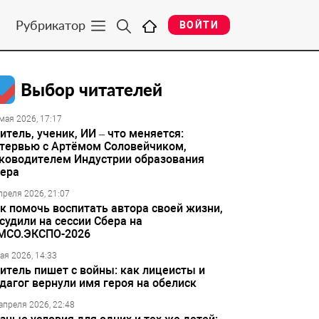
Рубрикатор
ВОЙТИ
Выбор читателей
мая 2026, 17:17
итель, ученик, ИИ – что меняется:
тервью с Артёмом Соловейчиком,
ководителем Индустрии образования
ера
преля 2026, 21:07
к помочь воспитать автора своей жизни,
судили на сессии Сбера на
МСО.ЭКСПО-2026
ая 2026, 14:33
итель пишет с войны: как лицеисты и
дагог вернули имя героя на обелиск
апреля 2026, 22:48