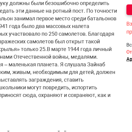
звуку должны были безошибочно определить
редать эти данные на ротный пост. По точности
альон занимал первое место среди батальонов
Вз
941 года было два массовых налета
п
рых участвовало по 250 самолетов. Благодаря
ражеских самолетов был открыт такой
Вс
крылья» только 25.В марте 1944 года личный
От
енами Отечественной войны, медалями.
Ар
 – маленькая планета. Я слушала Зайнаб
таким, живым, необходимым для детей, должен
выставлять заграждения, ставить
школьники могут повредить, испортить
приносят сюда, охраняют и сохраняют, как и