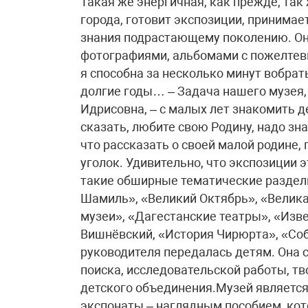
Такая же энергичная, как прежде, та
города, готовит экспозиции, принимае
знания подрастающему поколению. Он
фотографиями, альбомами с пожелтевш
я способна за несколько минут вобрат
долгие годы… – Задача нашего музея,
Идрисовна, – с малых лет знакомить д
сказать, любите свою Родину, надо зна
что рассказать о своей малой родине
уголок. Удивительно, что экспозиции
такие обширные тематические раздел
Шамиль», «Великий Октябрь», «Велика
музеи», «Дагестанские театры», «Изв
Вишнёвский, «История Чирюрта», «Соб
руководителя передалась детям. Она с
поиска, исследовательской работы, т
детского объединения.Музей является
экспонаты – наглядным пособием, кот