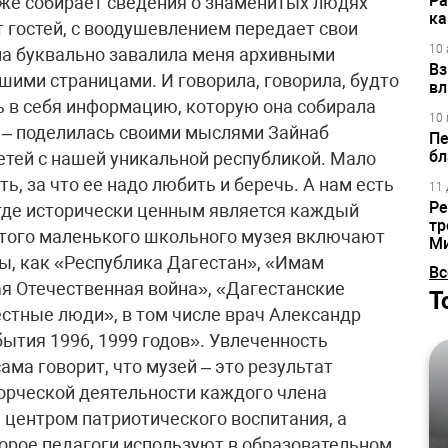
Ра
к же собирает сведения о знаменитых людях
ка
т гостей, с воодушевлением передает свои
10 
а буквально завалила меня архивными
Вз
ими страницами. И говорила, говорила, будто
вл
ь в себя информацию, которую она собирала
10 
 – поделилась своими мыслями Зайнаб
Пе
бл
етей с нашей уникальной республикой. Мало
ть, за что ее надо любить и беречь. А нам есть
11 
Ре
, где исторически ценным является каждый
тр
 этого маленького школьного музея включают
М
ы, как «Республика Дагестан», «Имам
Вс
я Отечественная война», «Дагестанские
Т
естные люди», в том числе врач Александр
ытия 1996, 1999 годов». Увлеченность
ама говорит, что музей – это результат
ворческой деятельности каждого члена
 центром патриотического воспитания, а
орое педагоги используют в образовательном