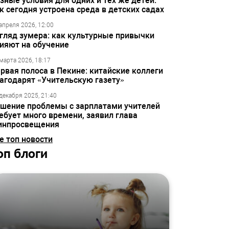
зные условия для одних и тех же детей:
к сегодня устроена среда в детских садах
апреля 2026, 12:00
гляд зумера: как культурные привычки
ияют на обучение
марта 2026, 18:17
рвая полоса в Пекине: китайские коллеги
агодарят «Учительскую газету»
декабря 2025, 21:40
шение проблемы с зарплатами учителей
ебует много времени, заявил глава
инпросвещения
е топ новости
оп блоги