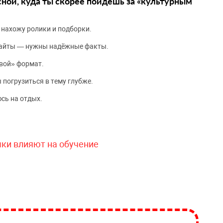
сной, куда ты скорее пойдёшь за «культурным
 нахожу ролики и подборки.
сайты — нужны надёжные факты.
вой» формат.
 погрузиться в тему глубже.
сь на отдых.
чки влияют на обучение