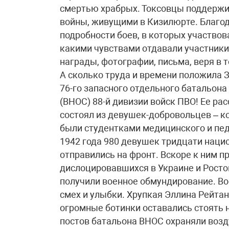
смертью храбрых. Токсовцы поддержи
войны, живущими в Кизилюрте. Благод
подробности боев, в которых участвов
какими чувствами отдавали участники
награды, фотографии, письма, веря в т
А сколько труда и времени положила 
76-го запасного отдельного батальон
(ВНОС) 88-й дивизии войск ПВО! Ее ра
состоял из девушек-добровольцев – к
были студентками медицинского и пед
1942 года 980 девушек тридцати нацио
отправились на фронт. Вскоре к ним 
дислоцировавшихся в Украине и Ростов
получили военное обмундирование. В
смех и улыбки. Хрупкая Эллина Рейтан
огромные ботинки оставались стоять 
постов батальона ВНОС охраняли возд