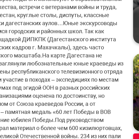
ества, встречи с ветеранами войны и труда,
стан, круглые столы, диспуты, классные
ики дагестанских аулов…Юные экскурсоводы
ся городских и районных школ. Так как
ощадкой ДИПКПК (Дагестанского института
их кадров г. Махачкалы), здесь часто
кого масштаба.На карте Дагестана не
не заглянули любознательные юные краеведы из
ены республиканского телевизионного отряда
 участие в походах – экспедициях по местам
умах под эгидой ООН в разных российских
анизациями оценена по достоинству, но
ом от Союза краеведов России, а от
– памятная медаль «60 лет Победы в ВОВ
едение юбилея Победы.Под руководством
ал материал о более чем 600 кизилюртовцах,
еликой Отечественной войны. 234 из них пали