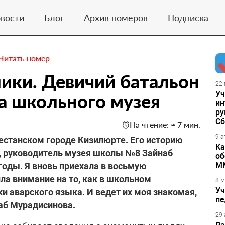
вости
Блог
Архив номеров
Подписка
Читать номер
ики. Девичий батальон
22 
Уч
а школьного музея
ин
ру
Сб
На чтение: ≈ 7 мин.
9 а
гестанском городе Кизилюрте. Его историю
Ка
, руководитель музея школы №8 Зайнаб
об
М
ды. Я вновь приехала в восьмую
ла внимание на то, как в школьном
8 м
Уч
и аварского языка. И ведет их моя знакомая,
пе
аб Мурадисинова.
29 