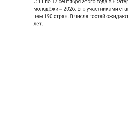
С 11 по 17 сентября этого года в Ек
молодёжи – 2026. Его участниками ст
чем 190 стран. В числе гостей ожидают
лет.
В ходе акции «Из России, с любовью!»
общественным движением «Волонтёры
библиотеками, планируется подарить б
иностранных языках участникам МФМ
До 20 августа открыты пункты сбора к
России сообщили, что для участия в 
русских классиков, изданные в перевод
китайский или французский языки, на
читателю и отнести в точку сбора.
Найти ближайший пункт можно на инте
поддержке Министерства культуры Ро