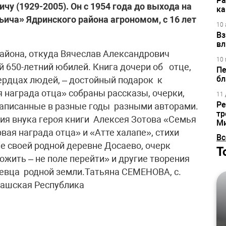
Ра
у (1929-2005). Он с 1954 года до выхода на
ка
ьича» Ядринского района агрономом, с 16 лет
10 
Вз
вл
айона, откуда Вячеслав Александрович
10 
й 650-летний юбилей. Книга дочери об отце,
Пе
бл
ердцах людей, – достойный подарок к
 награда отца» собраны рассказы, очерки,
11 
Ре
написанные в разные годы разными авторами.
тр
я внука героя книги Алексея Зотова «Семья
М
вая награда отца» и «Атте халапe», стихи
Вс
е своей родной деревне Досаево, очерк
Т
жить – не поле перейти» и другие творения
евца родной земли.Татьяна СЕМЕНОВА, с.
вашская Республика