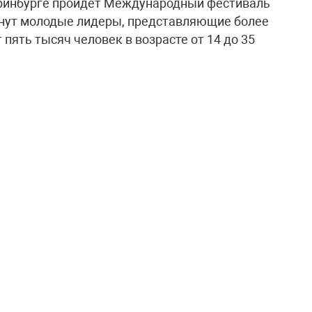
атеринбурге пройдёт Международный фестиваль
анут молодые лидеры, представляющие более
 пять тысяч человек в возрасте от 14 до 35
, организованной Всероссийским
 культуры» совместно с центральными
олее трёх тысяч книг русской классики на
–2026.
ниг. В пресс-службе Министерства культуры
акции необходимо выбрать произведения
е на английский, арабский, испанский,
 первой странице написать послание будущему
рактивной карте. Акция организована при
ссийской Федерации.