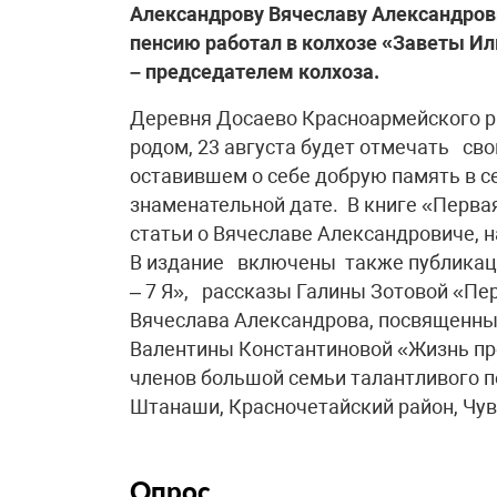
Александрову Вячеславу Александрович
пенсию работал в колхозе «Заветы Ил
– председателем колхоза.
Деревня Досаево Красноармейского р
родом, 23 августа будет отмечать сво
оставившем о себе добрую память в с
знаменательной дате. В книге «Первая
статьи о Вячеславе Александровиче, 
В издание включены также публикаци
– 7 Я», рассказы Галины Зотовой «Пер
Вячеслава Александрова, посвященны
Валентины Константиновой «Жизнь про
членов большой семьи талантливого п
Штанаши, Красночетайский район, Чу
Опрос