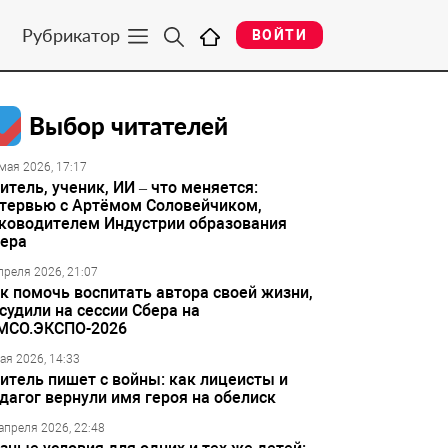
Рубрикатор
ВОЙТИ
Выбор читателей
мая 2026, 17:17
итель, ученик, ИИ – что меняется:
тервью с Артёмом Соловейчиком,
ководителем Индустрии образования
ера
преля 2026, 21:07
к помочь воспитать автора своей жизни,
судили на сессии Сбера на
МСО.ЭКСПО-2026
ая 2026, 14:33
итель пишет с войны: как лицеисты и
дагог вернули имя героя на обелиск
апреля 2026, 22:48