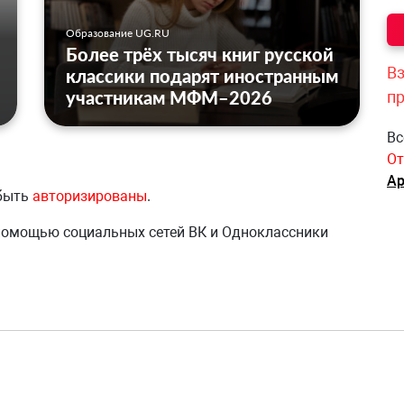
Образование UG.RU
Более трёх тысяч книг русской
Вз
классики подарят иностранным
участникам МФМ–2026
п
Вс
От
Ар
 быть
авторизированы
.
 помощью социальных сетей ВК и Одноклассники