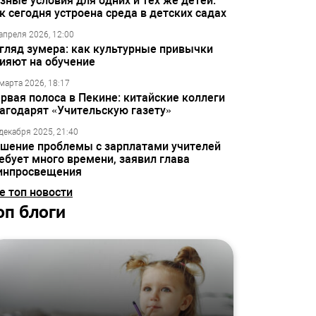
зные условия для одних и тех же детей:
к сегодня устроена среда в детских садах
апреля 2026, 12:00
гляд зумера: как культурные привычки
ияют на обучение
марта 2026, 18:17
рвая полоса в Пекине: китайские коллеги
агодарят «Учительскую газету»
декабря 2025, 21:40
шение проблемы с зарплатами учителей
ебует много времени, заявил глава
инпросвещения
е топ новости
оп блоги