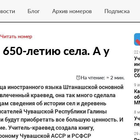
вости
Блог
Архив номеров
Подписка
.
Читать номер
650-летию села. ​А у
22 
Уч
ин
ру
Сб
На чтение: ≈ 2 мин.
9 а
ица иностранного языка Штанашской основной
Ка
влеченный краевед, она так много сделала
об
М
цам сведения об истории сел и деревень
писателей Чувашской Республики Галины
8 м
Уч
и будут приобретать все большую ценность. И
пе
ие. Учитель-краевед создала книгу,
29 
гроному Чувашской АССР и РСФСР