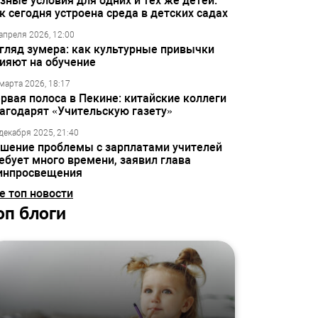
зные условия для одних и тех же детей:
к сегодня устроена среда в детских садах
апреля 2026, 12:00
гляд зумера: как культурные привычки
ияют на обучение
марта 2026, 18:17
рвая полоса в Пекине: китайские коллеги
агодарят «Учительскую газету»
декабря 2025, 21:40
шение проблемы с зарплатами учителей
ебует много времени, заявил глава
инпросвещения
е топ новости
оп блоги