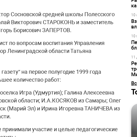
Ра
ка
ектор Сосновской средней школы Полесского
10 
Вз
олай Викторович СТАРОКОНЬ и заместитель
вл
Игорь Борисович ЗАПЕРТОВ.
10 
Пе
дист по вопросам воспитания Управления
бл
ор Ленинградской области Татьяна
11 
Ре
тр
газету” на первое полугодие 1999 года
М
ьшее количество работ:
Вс
Т
селка Игра (Удмуртия); Галина Алексеевна
вской области; И.А.КОСЯКОВ из Самары; Олег
к (Марий Эл) и Ирина Игоревна ТАНИЧЕВА из
сти.
е принимали участие и целые педагогические