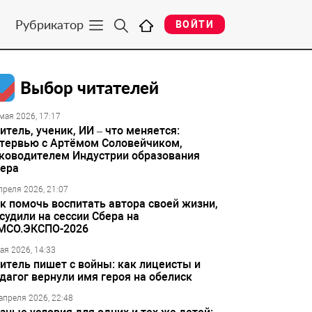
Рубрикатор
ВОЙТИ
Выбор читателей
мая 2026, 17:17
итель, ученик, ИИ – что меняется:
тервью с Артёмом Соловейчиком,
ководителем Индустрии образования
ера
преля 2026, 21:07
к помочь воспитать автора своей жизни,
судили на сессии Сбера на
МСО.ЭКСПО-2026
ая 2026, 14:33
итель пишет с войны: как лицеисты и
дагог вернули имя героя на обелиск
апреля 2026, 22:48