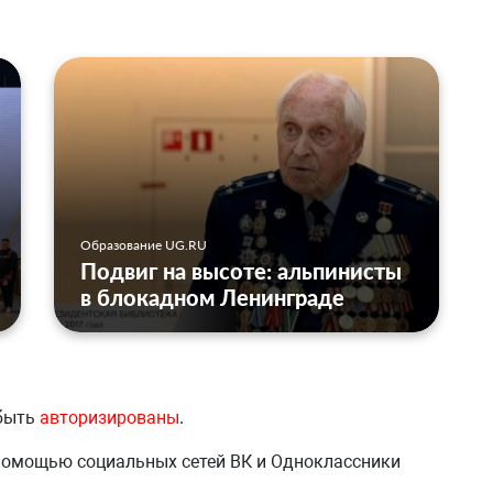
Образование UG.RU
Подвиг на высоте: альпинисты
в блокадном Ленинграде
 быть
авторизированы
.
 помощью социальных сетей ВК и Одноклассники