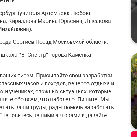
етить:
ербург (учителя Артемьева Любовь
вна, Кириллова Марина Юрьевна, Лысакова
Михайловна),
рода Сергиев Посад Московской области,
школа ?8 “Спектр” города Каменка
 ваших писем. Присылайте свои разработки
классных часов и походов, вечеров отдыха и
ах и учениках, сложных ситуациях, которые
ишите обо всем, что наболело. Пишите. Мы
атать ваши труды, рады помочь заработать
 Становитесь нашими авторами и давайте