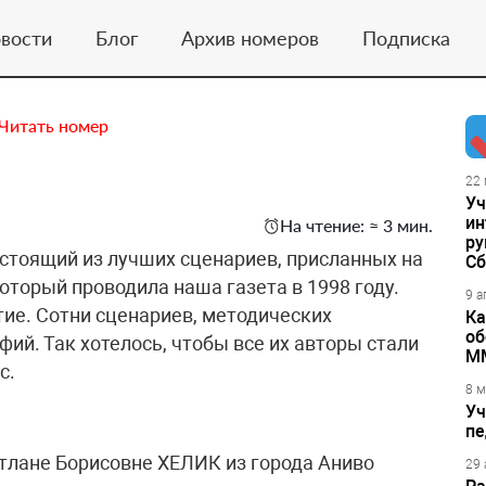
вости
Блог
Архив номеров
Подписка
Читать номер
22 
Уч
ин
На чтение: ≈ 3 мин.
ру
остоящий из лучших сценариев, присланных на
Сб
который проводила наша газета в 1998 году.
9 а
тие. Сотни сценариев, методических
Ка
об
фий. Так хотелось, чтобы все их авторы стали
М
с.
8 м
Уч
пе
етлане Борисовне ХЕЛИК из города Аниво
29 