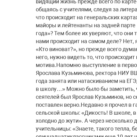
видящий жизнь прежде всего по карте-
общаясь с учителями, следуя за литер
что происходит на генеральских карта
майоры и лейтенанты на задней парте 
года»? Тем более их уверяют, что они 
нами происходит на самом деле? Нет, 
«Кто виноват?», но прежде всего дума
него, нужно видеть то, что происходи
мотива.Напомню выступление в первом
Ярослава Кузьминова, ректора НИУ ВШЭ
года занята или натаскиванием на ЕГЭ,
в школу…» Можно было бы заметить, ч
сеятелей был Ярослав Кузьминов, но с
поставлен верно.Недавно я прочел в 
сельской школы: «Дикость! В школе, в
холодно до жути». А через несколько 
учительницы: «Знаете, такого тепла, 
одиннадцатиклассниками еще 10 лет на