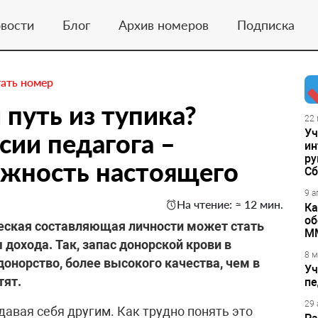
вости
Блог
Архив номеров
Подписка
ать номер
 путь из тупика?
22 
Уч
ии педагога –
ин
ру
ежность настоящего
Сб
9 а
На чтение: ≈ 12 мин.
Ка
об
ческая составляющая личности может стать
М
 дохода. Так, запас донорской крови в
8 м
донорство, более высокого качества, чем в
Уч
тят.
пе
29 
давая себя другим. Как трудно понять это