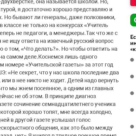
двухверстке, она называется школой. Но,
атурой, я достаточно хорошо представляю и
х. Но бывают ли генералы, даже полковники,
в классе не только на конкурсах «Учитель
теперь не педагоги, а менеджеры.Так что же с
Ес
я не ищу ответа на извечный русский вопрос
ин
ю о том, «Что делать?». Но чтобы ответить на
«
т на самом деле.Коснемся лишь одного
 номере «Учительской газеты» за этот год
: «Не секрет, что у нас школа последние два
 или в нее никто не ходит. Детей надо вернуть
то мы жнем посеянное, а одним из главных
ейчас не об этом. В принципе диагноз
газете сочинение семнадцатилетнего ученика
 которой хорошо топят, мне всегда холодно,
дней в другой газете услышал голос
бескорыстного общения, как это было между
зад, нет».Я учился в трудное военное время.