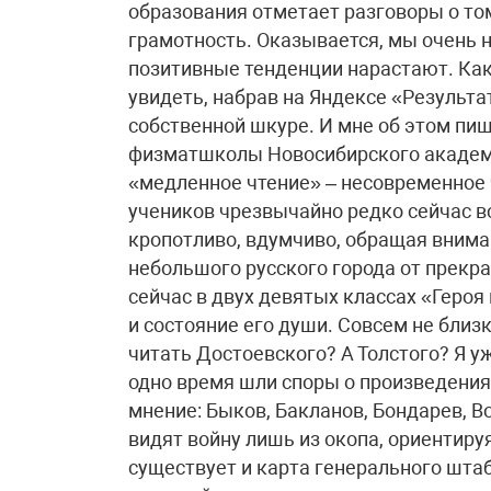
образования отметает разговоры о том
грамотность. Оказывается, мы очень 
позитивные тенденции нарастают. Как
увидеть, набрав на Яндексе «Результат
собственной шкуре. И мне об этом пиш
физматшколы Новосибирского академг
«медленное чтение» – несовременное 
учеников чрезвычайно редко сейчас вс
кропотливо, вдумчиво, обращая вниман
небольшого русского города от прекр
сейчас в двух девятых классах «Героя
и состояние его души. Совсем не близ
читать Достоевского? А Толстого? Я у
одно время шли споры о произведениях
мнение: Быков, Бакланов, Бондарев, В
видят войну лишь из окопа, ориентируя
существует и карта генерального штаб