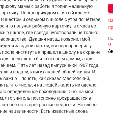
к приходу мамы с работы я топил маленькую
 форточку. Перед приходом в пятый класс я
 В шестом и седьмом в школе с утра по четыре
Вз
за что получал рабочую карточку, а с часа во
п
сь в школе, где всегда чувствовали не только
Вс
товарищества. Два дня назад позвонил мой
От
идели за одной партой, и я перепроверил у
Ар
 после института я пришел в школу на окраине
о для всех школа была вторым домом, а для
ьнейшем. Пять лет назад выпускники 1967 года
сали и издали, книгу о нашей общей жизни. И
нь важно – понять, как сказал Маяковский,
нять, что «нельзя на людей жалеть ни одеяло,
щаю определенное похолодание. Оно, на мой
ом, что учитель постепенно превращается в
етиторов есть прекрасные педагоги. Но слово
ние нацеленности. Есть известные слова