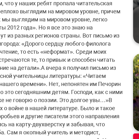
, что у наших ребят пропала читательская
неплохо выглядим на мировом уровне, причем
 мы выглядим на мировом уровне, легко
ы 2012 года». Но я все это знаю на
ут из разных регионов страны. Вот письмо из
орода: «Дорого сердцу любого филолога
чтение, то есть «неформат». Среди моих
тречаются те, то привык и способен читать
ие на детали».А вчера я получил письмо из
асной учительницы литературы: «Читаем
 нашего времени». Нет, непонятен им Печорин
ко это сегодняшним детям. Господи, как с ними
же не говорю о поэзии. Это долгое увы…»В
 о войне в нашей литературе. Было и такое
оробьев и другие писатели этого направления
сь на карту-двухверстку и забывая, что
а. Сам я окопный учитель и методист,