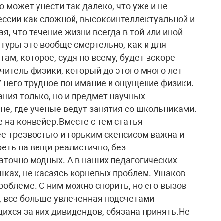
то может унести так далеко, что уже и не
ессии как сложной, высокоинтеллектуальной и
я, что течение жизни всегда в той или иной
туры это вообще смертельно, как и для
ам, которое, судя по всему, будет вскоре
учитель физики, который до этого много лет
У него трудное понимание и ощущение физики.
ния только, но и предмет научных
не, где ученые ведут занятия со школьниками.
е на конвейер.Вместе с тем статья
е трезвостью и горьким скепсисом важна и
реть на вещи реалистично, без
точно модных. А в наших педагогических
шках, не касаясь корневых проблем. Ушаков
роблеме. С ним можно спорить, но его вызов
, все больше увлеченная подсчетами
хся за них дивидендов, обязана принять.Не