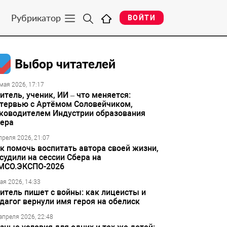
Рубрикатор
ВОЙТИ
Выбор читателей
мая 2026, 17:17
итель, ученик, ИИ – что меняется:
тервью с Артёмом Соловейчиком,
ководителем Индустрии образования
ера
преля 2026, 21:07
к помочь воспитать автора своей жизни,
судили на сессии Сбера на
МСО.ЭКСПО-2026
ая 2026, 14:33
итель пишет с войны: как лицеисты и
дагог вернули имя героя на обелиск
апреля 2026, 22:48