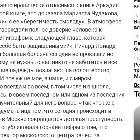
Ра
вно иронически относимся к книге Аркадия
ка
этой книге, это доказала Мариэтта Чудакова,
10 
и» с ее «береги честь смолоду». В атмосфере
Вз
вл
тверждали полное доверие человека к
.Эпиграфом к следующей главе, которая
10 
Пе
 себе быть защищенными?», Ричард Лэйард
бл
 большая болезнь сегодня не проказа и не
11 
ому не нужны, о вас никто не заботится и все
Ре
ьшие надежды возлагают на волонтерство,
тр
М
 все уж не мое, а наше, и с миром
Вс
 всегда и во всем, в том числе и в школе,
Т
ь, в своем последнем или одном из последних
чительный для него вопрос: «Так что же с
думать над тем, что сегодня происходит в
о в Москве сокращается детская преступность.
 опубликовала горькие цифры о том, что
иректор московского центра качества