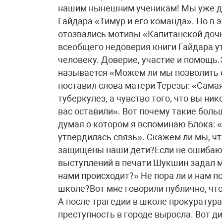
нашим нынешним ученикам! Мы уже да
Гайдара «Тимур и его команда». Но в 
отозвались мотивы «Капитанской дочк
всеобщего недоверия книги Гайдара у
человеку. Доверие, участие и помощь
называется «Можем ли мы позволить
поставил слова матери Терезы: «Самая
туберкулез, а чувство того, что вы ник
вас оставили». Вот почему такие бол
думая о котором я вспоминаю Блока: «И
утвердилась связь». Скажем ли мы, что
защищены наши дети?Если не ошибаюс
выступлений в печати Шукшин задал му
нами происходит?» Не пора ли и нам по
школе?Вот мне говорили публично, чт
А после трагедии в школе прокуратура
преступность в городе выросла. Вот д