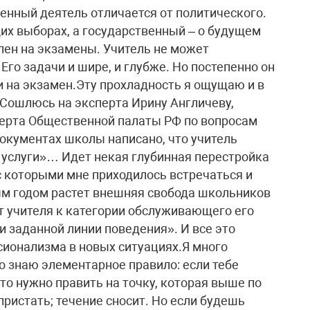
енный деятель отличается от политического.
их выборах, а государственный – о будущем
елен на экзамены. Учитель не может
Его задачи и шире, и глубже. Но постепенно он
 и на экзамен.Эту прохладность я ощущаю и в
Сошлюсь на эксперта Ирину Англичеву,
перта Общественной палаты РФ по вопросам
документах школы написано, что учитель
 услуги»… Идет некая глубинная перестройка
с которыми мне приходилось встречаться и
ым годом растет внешняя свобода школьников
т учителя к категории обслуживающего его
ии заданной линии поведения». И все это
сионализма в новых ситуациях.Я много
 знаю элементарное правило: если тебе
 то нужно править на точку, которая выше по
пристать; течение сносит. Но если будешь