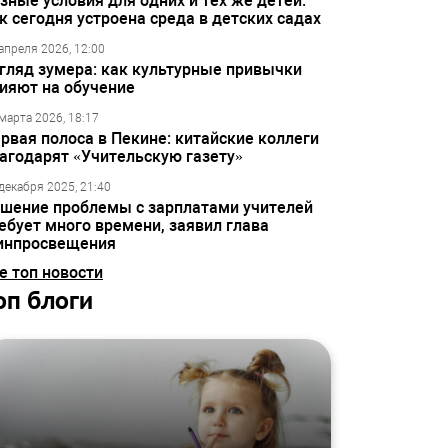
зные условия для одних и тех же детей:
к сегодня устроена среда в детских садах
апреля 2026, 12:00
гляд зумера: как культурные привычки
ияют на обучение
марта 2026, 18:17
рвая полоса в Пекине: китайские коллеги
агодарят «Учительскую газету»
декабря 2025, 21:40
шение проблемы с зарплатами учителей
ебует много времени, заявил глава
инпросвещения
е топ новости
оп блоги