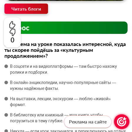
Читать блоги
Опрос
0
Если тема на уроке показалась интересной, куда
ты скорее пойдёшь за «культурным
продолжением»?
В соцсети и на видеоплатформы — там быстро нахожу
ролики и подборки.
В онлайн‑энциклопедии, научно‑популярные сайты —
нужны надёжные факты.
На выставки, лекции, экскурсии — люблю «живой»
формат.
В библиотеку или книжный — ищу книгу, чтобы
погрузиться в тему глубже.
Реклама на сайте
Никуда — если урок закончился, я переключаюсь на отдых.