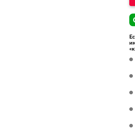
Ес
ин
«