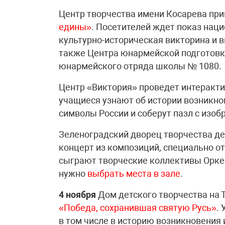
Центр творчества имени Косарева пр
едины»
. Посетителей ждет показ нац
культурно-историческая викторина и в
также Центра юнармейской подготов
юнармейского отряда школы № 1080.
Центр «Виктория» проведет интеракт
учащиеся узнают об истории возникнов
символы России и соберут пазл с изо
Зеленоградский дворец творчества де
концерт из композиций, специально о
сыграют творческие коллективы Орке
нужно
выбрать места в зале
.
4 ноября
Дом детского творчества на 
«Победа, сохранившая святую Русь»
.
в том числе в историю возникновения