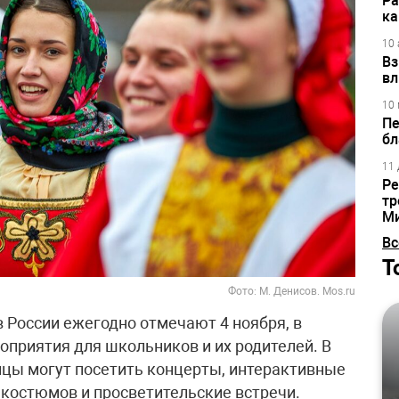
Ра
ка
10 
Вз
вл
10 
Пе
бл
11 
Ре
тр
М
Вс
Т
Фото: М. Денисов. Mos.ru
 России ежегодно отмечают 4 ноября, в
приятия для школьников и их родителей. В
ицы могут посетить концерты, интерактивные
 костюмов и просветительские встречи.