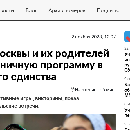
вости
Блог
Архив номеров
Подписка
2 ноября 2023, 12:07
осквы и их родителей
22 
Уч
ин
дничную программу в
ру
Сб
го единства
9 а
Ка
На чтение: ≈ 5 мин.
об
М
ктивные игры, викторины, показ
8 м
льские встречи.
Уч
пе
29 