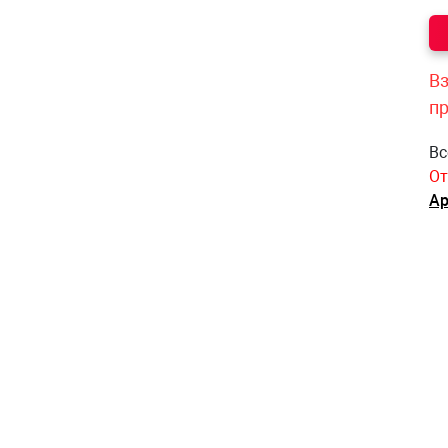
Вз
п
Вс
От
Ар