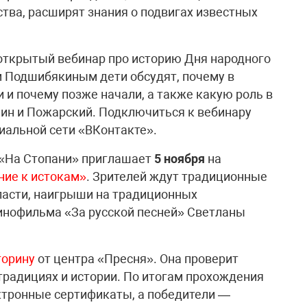
тва, расширят знания о подвигах известных
открытый вебинар про историю Дня народного
м Подшибякиным дети обсудят, почему в
 и почему позже начали, а также какую роль в
ин и Пожарский. Подключиться к вебинару
иальной сети «ВКонтакте».
 «На Стопани» приглашает
5 ноября
на
ие к истокам»
. Зрителей ждут традиционные
ласти, наигрыши на традиционных
кинофильма «За русской песней» Светланы
торину
от центра «Пресня». Она проверит
 традициях и истории. По итогам прохождения
ктронные сертификаты, а победители —