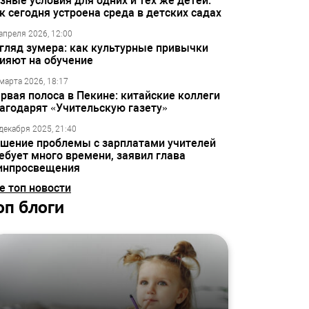
зные условия для одних и тех же детей:
к сегодня устроена среда в детских садах
апреля 2026, 12:00
гляд зумера: как культурные привычки
ияют на обучение
марта 2026, 18:17
рвая полоса в Пекине: китайские коллеги
агодарят «Учительскую газету»
декабря 2025, 21:40
шение проблемы с зарплатами учителей
ебует много времени, заявил глава
инпросвещения
е топ новости
оп блоги