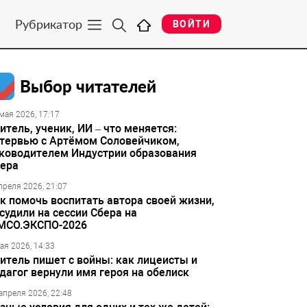
Рубрикатор
ВОЙТИ
Выбор читателей
мая 2026, 17:17
итель, ученик, ИИ – что меняется:
тервью с Артёмом Соловейчиком,
ководителем Индустрии образования
ера
преля 2026, 21:07
к помочь воспитать автора своей жизни,
судили на сессии Сбера на
МСО.ЭКСПО-2026
ая 2026, 14:33
итель пишет с войны: как лицеисты и
дагог вернули имя героя на обелиск
апреля 2026, 22:48