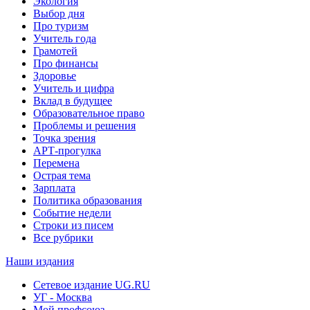
Экология
Выбор дня
Про туризм
Учитель года
Грамотей
Про финансы
Здоровье
Учитель и цифра
Вклад в будущее
Образовательное право
Проблемы и решения
Точка зрения
АРТ-прогулка
Перемена
Острая тема
Зарплата
Политика образования
Событие недели
Строки из писем
Все рубрики
Наши издания
Сетевое издание UG.RU
УГ - Москва
Мой профсоюз