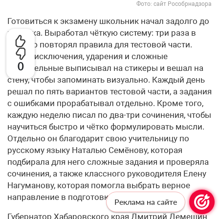
Фото: сайт Рособрнадзора
Готовиться к экзамену школьник начал задолго до
выпуска. Выработал чёткую систему: три раза в
неделю повторял правила для тестовой части.
Слова-исключения, ударения и сложные
0
числительные выписывал на стикеры и вешал на
стену, чтобы запоминать визуально. Каждый день
решал по пять вариантов тестовой части, а задания
с ошибками прорабатывал отдельно. Кроме того,
каждую неделю писал по два-три сочинения, чтобы
научиться быстро и чётко формулировать мысли.
Отдельно он благодарит свою учительницу по
русскому языку Наталью Семёнову, которая
подбирала для него сложные задания и проверяла
сочинения, а также классного руководителя Елену
Нагуманову, которая помогла выбрать верное
направление в подготовке.
Реклама на сайте
Губернатор Хабаровского края Дмитрий Демешин