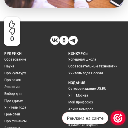
0
РУБРИКИ
КОНКУРСЫ
Образование
Успешная школа
Наука
Образовательные технологии
Про культуру
Учитель года России
Про закон
ИЗДАНИЯ
Экология
Сетевое издание UG.RU
Выбор дня
УГ – Москва
Про туризм
Мой профсоюз
Учитель года
Архив номеров
Грамотей
Реклама на сайте
ПОДПИСКА
Про финансы
Бумажная версия
Здоровье