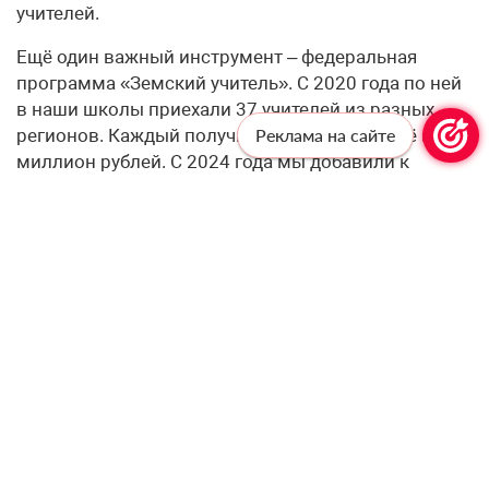
учителей.
Ещё один важный инструмент – федеральная
программа «Земский учитель». С 2020 года по ней
в наши школы приехали 37 учителей из разных
регионов. Каждый получил служебное жильё и 1
Реклама на сайте
миллион рублей. С 2024 года мы добавили к
федеральным квотам ещё 6 региональных мест
ежегодно. А по федеральным квотам нам
значительно увеличили планку: если в 2025 году
было 4 квоты, то на 2026-2027 годы – по 12, а на
2028-й – 15. В сумме с региональными это даёт 18
квот в 2026 году, 18 – в 2027-м и 21 – в 2028-м.
Кроме того, на муниципальном уровне молодым
педагогам предоставляют жильё – за три года его
получил 251 педагогический работник. В восьми
муниципалитетах из восемнадцати действует
компенсация за съём жилья.