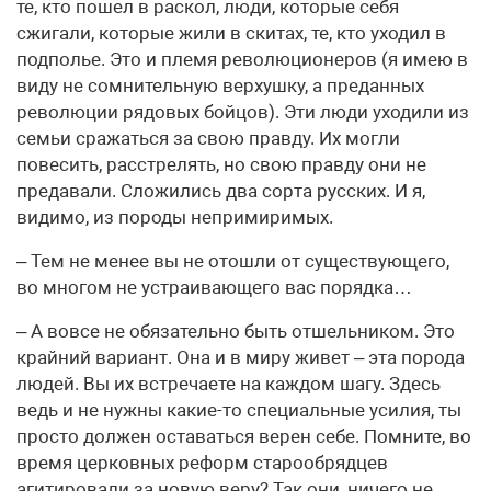
те, кто пошел в раскол, люди, которые себя
сжигали, которые жили в скитах, те, кто уходил в
подполье. Это и племя революционеров (я имею в
виду не сомнительную верхушку, а преданных
революции рядовых бойцов). Эти люди уходили из
семьи сражаться за свою правду. Их могли
повесить, расстрелять, но свою правду они не
предавали. Сложились два сорта русских. И я,
видимо, из породы непримиримых.
– Тем не менее вы не отошли от существующего,
во многом не устраивающего вас порядка…
– А вовсе не обязательно быть отшельником. Это
крайний вариант. Она и в миру живет – эта порода
людей. Вы их встречаете на каждом шагу. Здесь
ведь и не нужны какие-то специальные усилия, ты
просто должен оставаться верен себе. Помните, во
время церковных реформ старообрядцев
агитировали за новую веру? Так они, ничего не