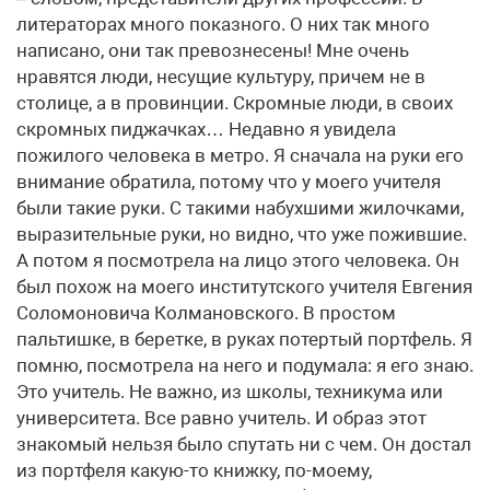
литераторах много показного. О них так много
написано, они так превознесены! Мне очень
нравятся люди, несущие культуру, причем не в
столице, а в провинции. Скромные люди, в своих
скромных пиджачках… Недавно я увидела
пожилого человека в метро. Я сначала на руки его
внимание обратила, потому что у моего учителя
были такие руки. С такими набухшими жилочками,
выразительные руки, но видно, что уже пожившие.
А потом я посмотрела на лицо этого человека. Он
был похож на моего институтского учителя Евгения
Соломоновича Колмановского. В простом
пальтишке, в беретке, в руках потертый портфель. Я
помню, посмотрела на него и подумала: я его знаю.
Это учитель. Не важно, из школы, техникума или
университета. Все равно учитель. И образ этот
знакомый нельзя было спутать ни с чем. Он достал
из портфеля какую-то книжку, по-моему,