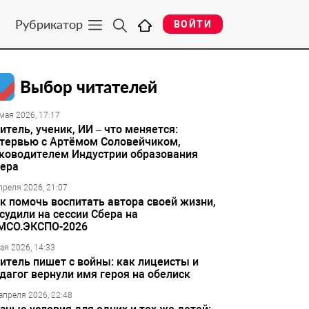
Рубрикатор
ВОЙТИ
Выбор читателей
мая 2026, 17:17
итель, ученик, ИИ – что меняется:
тервью с Артёмом Соловейчиком,
ководителем Индустрии образования
ера
преля 2026, 21:07
к помочь воспитать автора своей жизни,
судили на сессии Сбера на
МСО.ЭКСПО-2026
ая 2026, 14:33
итель пишет с войны: как лицеисты и
дагог вернули имя героя на обелиск
апреля 2026, 22:48