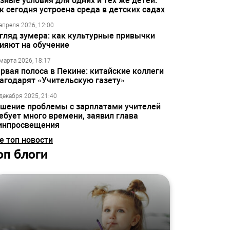
зные условия для одних и тех же детей:
к сегодня устроена среда в детских садах
апреля 2026, 12:00
гляд зумера: как культурные привычки
ияют на обучение
марта 2026, 18:17
рвая полоса в Пекине: китайские коллеги
агодарят «Учительскую газету»
декабря 2025, 21:40
шение проблемы с зарплатами учителей
ебует много времени, заявил глава
инпросвещения
е топ новости
оп блоги