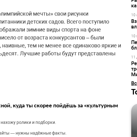
Ра
ка
 олимпийской мечты» свои рисунки
10 
питанники детских садов. Всего поступило
Вз
вл
зображали зимние виды спорта на фоне
10 
висело от возраста конкурсантов – были
Пе
 наивные, тем не менее все одинаково яркие и
бл
ьдесят. Лучшие работы будут представлены
11 
Ре
тр
М
Вс
Т
сной, куда ты скорее пойдёшь за «культурным
 нахожу ролики и подборки.
сайты — нужны надёжные факты.