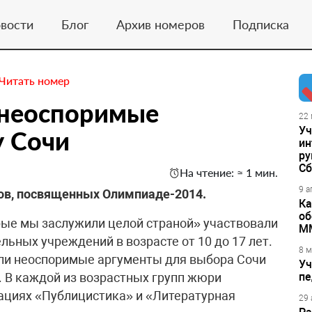
вости
Блог
Архив номеров
Подписка
Читать номер
 неоспоримые
22 
Уч
у Сочи
ин
ру
Сб
На чтение: ≈ 1 мин.
9 а
сов, посвященных Олимпиаде-2014.
Ка
об
рые мы заслужили целой страной» участвовали
М
льных учреждений в возрасте от 10 до 17 лет.
8 м
или неоспоримые аргументы для выбора Сочи
Уч
. В каждой из возрастных групп жюри
пе
ациях «Публицистика» и «Литературная
29 