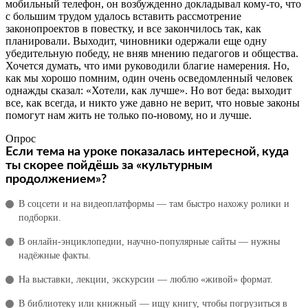
мобильный телефон, он возбужденно докладывал кому-то, что
с большим трудом удалось вставить рассмотрение
законопроектов в повестку, и все закончилось так, как
планировали. Выходит, чиновники одержали еще одну
убедительную победу, не вняв мнению педагогов и общества.
Хочется думать, что ими руководили благие намерения. Но,
как мы хорошо помним, один очень осведомленный человек
однажды сказал: «Хотели, как лучше». Но вот беда: выходит
все, как всегда, и никто уже давно не верит, что новые законы
помогут нам жить не только по-новому, но и лучше.
Опрос
Если тема на уроке показалась интересной, куда
ты скорее пойдёшь за «культурным
продолжением»?
В соцсети и на видеоплатформы — там быстро нахожу ролики и
подборки.
В онлайн‑энциклопедии, научно‑популярные сайты — нужны
надёжные факты.
На выставки, лекции, экскурсии — люблю «живой» формат.
В библиотеку или книжный — ищу книгу, чтобы погрузиться в