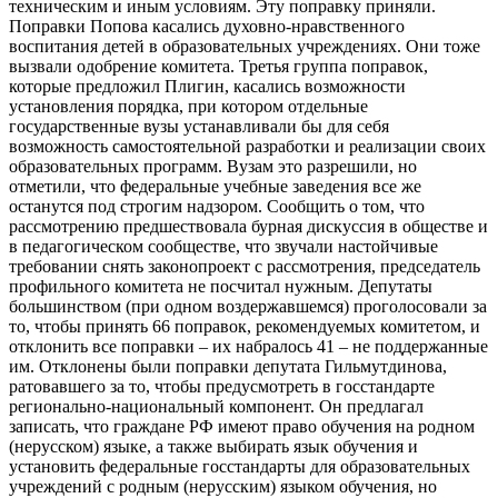
техническим и иным условиям. Эту поправку приняли.
Поправки Попова касались духовно-нравственного
воспитания детей в образовательных учреждениях. Они тоже
вызвали одобрение комитета. Третья группа поправок,
которые предложил Плигин, касались возможности
установления порядка, при котором отдельные
государственные вузы устанавливали бы для себя
возможность самостоятельной разработки и реализации своих
образовательных программ. Вузам это разрешили, но
отметили, что федеральные учебные заведения все же
останутся под строгим надзором. Сообщить о том, что
рассмотрению предшествовала бурная дискуссия в обществе и
в педагогическом сообществе, что звучали настойчивые
требовании снять законопроект с рассмотрения, председатель
профильного комитета не посчитал нужным. Депутаты
большинством (при одном воздержавшемся) проголосовали за
то, чтобы принять 66 поправок, рекомендуемых комитетом, и
отклонить все поправки – их набралось 41 – не поддержанные
им. Отклонены были поправки депутата Гильмутдинова,
ратовавшего за то, чтобы предусмотреть в госстандарте
регионально-национальный компонент. Он предлагал
записать, что граждане РФ имеют право обучения на родном
(нерусском) языке, а также выбирать язык обучения и
установить федеральные госстандарты для образовательных
учреждений с родным (нерусским) языком обучения, но