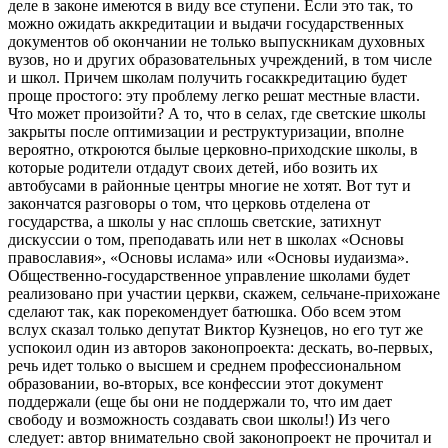
деле в законе имеются в виду все ступени. Если это так, то
можно ожидать аккредитации и выдачи государственных
документов об окончании не только выпускникам духовных
вузов, но и других образовательных учреждений, в том числе
и школ. Причем школам получить госаккредитацию будет
проще простого: эту проблему легко решат местные власти.
Что может произойти? А то, что в селах, где светские школы
закрыты после оптимизации и реструктуризации, вполне
вероятно, откроются былые церковно-приходские школы, в
которые родители отдадут своих детей, ибо возить их
автобусами в районные центры многие не хотят. Вот тут и
закончатся разговоры о том, что церковь отделена от
государства, а школы у нас сплошь светские, затихнут
дискуссии о том, преподавать или нет в школах «Основы
православия», «Основы ислама» или «Основы иудаизма».
Общественно-государственное управление школами будет
реализовано при участии церкви, скажем, сельчане-прихожане
сделают так, как порекомендует батюшка. Обо всем этом
вслух сказал только депутат Виктор Кузнецов, но его тут же
успокоил один из авторов законопроекта: дескать, во-первых,
речь идет только о высшем и среднем профессиональном
образовании, во-вторых, все конфессии этот документ
поддержали (еще бы они не поддержали то, что им дает
свободу и возможность создавать свои школы!) Из чего
следует: автор внимательно свой законопроект не прочитал и