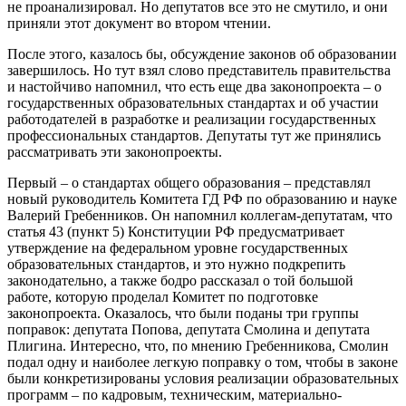
не проанализировал. Но депутатов все это не смутило, и они
приняли этот документ во втором чтении.
После этого, казалось бы, обсуждение законов об образовании
завершилось. Но тут взял слово представитель правительства
и настойчиво напомнил, что есть еще два законопроекта – о
государственных образовательных стандартах и об участии
работодателей в разработке и реализации государственных
профессиональных стандартов. Депутаты тут же принялись
рассматривать эти законопроекты.
Первый – о стандартах общего образования – представлял
новый руководитель Комитета ГД РФ по образованию и науке
Валерий Гребенников. Он напомнил коллегам-депутатам, что
статья 43 (пункт 5) Конституции РФ предусматривает
утверждение на федеральном уровне государственных
образовательных стандартов, и это нужно подкрепить
законодательно, а также бодро рассказал о той большой
работе, которую проделал Комитет по подготовке
законопроекта. Оказалось, что были поданы три группы
поправок: депутата Попова, депутата Смолина и депутата
Плигина. Интересно, что, по мнению Гребенникова, Смолин
подал одну и наиболее легкую поправку о том, чтобы в законе
были конкретизированы условия реализации образовательных
программ – по кадровым, техническим, материально-