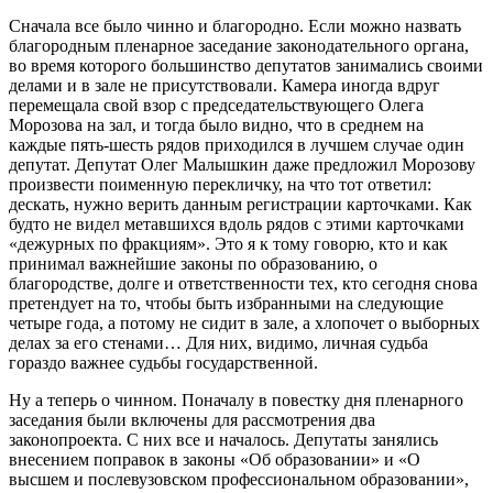
Сначала все было чинно и благородно. Если можно назвать
благородным пленарное заседание законодательного органа,
во время которого большинство депутатов занимались своими
делами и в зале не присутствовали. Камера иногда вдруг
перемещала свой взор с председательствующего Олега
Морозова на зал, и тогда было видно, что в среднем на
каждые пять-шесть рядов приходился в лучшем случае один
депутат. Депутат Олег Малышкин даже предложил Морозову
произвести поименную перекличку, на что тот ответил:
дескать, нужно верить данным регистрации карточками. Как
будто не видел метавшихся вдоль рядов с этими карточками
«дежурных по фракциям». Это я к тому говорю, кто и как
принимал важнейшие законы по образованию, о
благородстве, долге и ответственности тех, кто сегодня снова
претендует на то, чтобы быть избранными на следующие
четыре года, а потому не сидит в зале, а хлопочет о выборных
делах за его стенами… Для них, видимо, личная судьба
гораздо важнее судьбы государственной.
Ну а теперь о чинном. Поначалу в повестку дня пленарного
заседания были включены для рассмотрения два
законопроекта. С них все и началось. Депутаты занялись
внесением поправок в законы «Об образовании» и «О
высшем и послевузовском профессиональном образовании»,