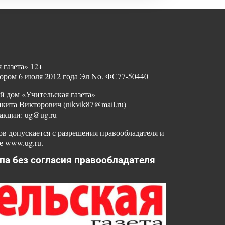
 газета» 12+
ором 6 июля 2012 года Эл No. ФС77-50440
й дом «Учительская газета»
ита Викторович (nikvik87@mail.ru)
акции: ug@ug.ru
в допускается с разрешения правообладателя и
е www.ug.ru.
па без согласия правообладателя