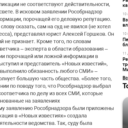
Ра
бликации не соответствуют действительности,
ка
вете. В исковом заявлении Рособрнадзор
10 
формации, порочащей его деловую репутацию.
Вз
вл
лову сказать, сам на суд не явился (не хотел
есса), представлял юрист Алексей Горшков. Он
10 
Пе
й не признает. Кроме того, по словам
бл
ветчика – эксперта в области образования –
11 
вии порочащей или ложной информации в
Ре
выступил и представитель «Новых известий»,
тр
М
ь выполнило обязанность любого СМИ» –
Вс
лнует большую часть общества. «Более того,
Т
ении по поводу того, что Рособрнадзор выбрал
соответчика по делу из всех СМИ, которые
снованные на заявлениях
ому заявлению Рособрнадзора были приложены
кация в «Новых известиях» создала
ятельности ведомства. Так, суду была