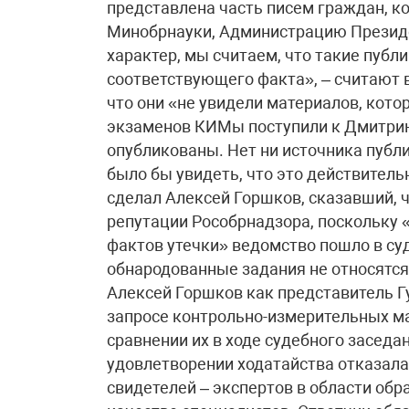
представлена часть писем граждан, ко
Минобрнауки, Администрацию Презид
характер, мы считаем, что такие публ
соответствующего факта», – считают 
что они «не увидели материалов, кот
экзаменов КИМы поступили к Дмитрию
опубликованы. Нет ни источника публи
было бы увидеть, что это действител
сделал Алексей Горшков, сказавший, 
репутации Рособрнадзора, поскольку
фактов утечки» ведомство пошло в су
обнародованные задания не относятся
Алексей Горшков как представитель Гу
запросе контрольно-измерительных ма
сравнении их в ходе судебного заседа
удовлетворении ходатайства отказала
свидетелей – экспертов в области об