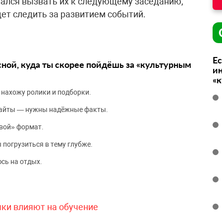
зался вызвать их к следующему заседанию,
дет следить за развитием событий.
Ес
сной, куда ты скорее пойдёшь за «культурным
ин
«
 нахожу ролики и подборки.
сайты — нужны надёжные факты.
вой» формат.
 погрузиться в тему глубже.
сь на отдых.
чки влияют на обучение