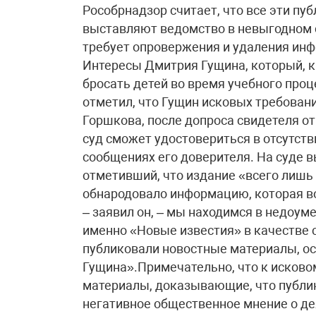
Рособрнадзор считает, что все эти пу
выставляют ведомство в невыгодном с
требует опровержения и удаления ин
Интересы Дмитрия Гущина, который, к с
бросать детей во время учебного проц
отметил, что Гущин исковых требовани
Горшкова, после допроса свидетеля от
суд сможет удостовериться в отсутст
сообщениях его доверителя. На суде 
отметивший, что издание «всего лиш
обнародовало информацию, которая во
– заявил он, – мы находимся в недоум
именно «Новые известия» в качестве 
публиковали новостные материалы, о
Гущина».Примечательно, что к исков
материалы, доказывающие, что публи
негативное общественное мнение о де