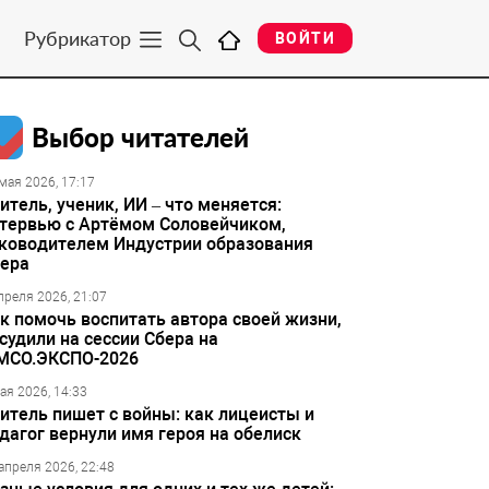
Рубрикатор
ВОЙТИ
Выбор читателей
мая 2026, 17:17
итель, ученик, ИИ – что меняется:
тервью с Артёмом Соловейчиком,
ководителем Индустрии образования
ера
преля 2026, 21:07
к помочь воспитать автора своей жизни,
судили на сессии Сбера на
МСО.ЭКСПО-2026
ая 2026, 14:33
итель пишет с войны: как лицеисты и
дагог вернули имя героя на обелиск
апреля 2026, 22:48