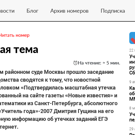
вости
Блог
Архив номеров
Подписка
Читать номер
ая тема
22 
Уч
ин
На чтение: ≈ 5 мин.
ру
м районном суде Москвы прошло заседание
Сб
омства сводятся к тому, что новостной
9 а
головком «Подтвердилась масштабная утечка
Ка
об
ованный на сайте газеты «Новые известия» и
М
атематики из Санкт-Петербурга, абсолютного
8 м
«Учитель года»-2007 Дмитрия Гущина на его
Уч
рную информацию об утечках заданий ЕГЭ
пе
тернет.
29 