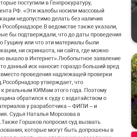
торые поступили в Генпрокуратуру,
ента РФ. «Эти жалобы носили массовый
икации недопустимо делать без наличия
в Рособрнадзоре.В ведомстве также указали,
орые бы подтверждали, что до даты проведения
 Гущину или что эти материалы были
кации, ни скриншота, ни сайта, где можно
ьно вышло в Интернет».Любопытное заявление
что данный иск наносит гораздо больший вред
 «вместо проведения надлежащей проверки
д.Рособрнадзор утверждает, что
 к реальным КИМам этого года. Поэтому
щина обратился к суду с ходатайством о
териалов у разработчика – ФИПИ – и
ния. Судья Наталья Морозова в
.Также Горшков попросил суд вызвать
разования, которые могут быть допрошены в