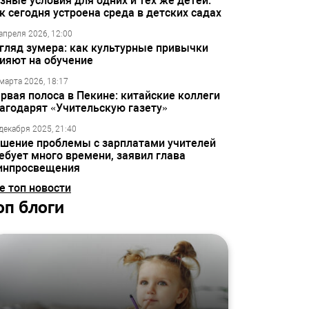
зные условия для одних и тех же детей:
к сегодня устроена среда в детских садах
апреля 2026, 12:00
гляд зумера: как культурные привычки
ияют на обучение
марта 2026, 18:17
рвая полоса в Пекине: китайские коллеги
агодарят «Учительскую газету»
декабря 2025, 21:40
шение проблемы с зарплатами учителей
ебует много времени, заявил глава
инпросвещения
е топ новости
оп блоги