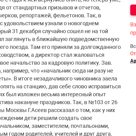
дя от стандартных призывов и отчетов,
ерков, репортажей, фельетонов. Так, в
 с удовольствием узнали о новогоднем
Вз
орый 31 декабря случайно сошел не на той
п
ешил заглянуть в ближайшую подведомственную
Вс
го поезда. Там его приняли за долгожданного
От
ководством, а директор стал жаловаться
Ар
свое начальство за кадровую политику. Зав.
, например, что «начальник сюда ни разу не
ты». В итоге незадачливого чиновника заела
 опять на станцию, дав себе слово исправиться
ьях был изложен весьма интересный опыт
тива накануне праздников. Так, в №103 от 26
 Москвы Г.Асеев рассказал о том, как у них
чреждении дети решили создать свое
начальником, заместителем, почтальонами,
м годом родителей, учителей и друг друга.