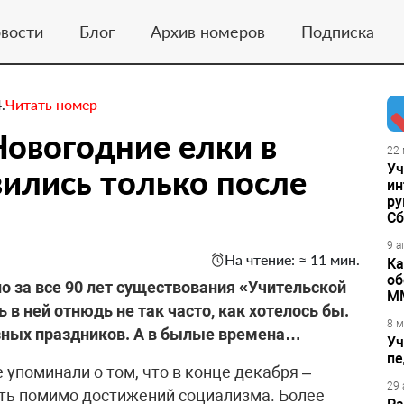
вости
Блог
Архив номеров
Подписка
.
Читать номер
Новогодние елки в
22 
Уч
ились только после
ин
ру
Сб
9 а
На чтение: ≈ 11 мин.
Ка
об
о за все 90 лет существования «Учительской
М
в ней отнюдь не так часто, как хотелось бы.
8 м
азных праздников. А в былые времена…
Уч
пе
 упоминали о том, что в конце декабря –
29 
ать помимо достижений социализма. Более