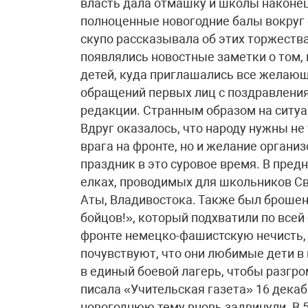
власть дала отмашку и школы наконе
полноценные новогодние балы вокруг 
скупо рассказывала об этих торжества
появлялись новостные заметки о том, 
детей, куда приглашались все желающ
обращений первых лиц с поздравления
редакции. Странным образом на ситуа
Вдруг оказалось, что народу нужны н
врага на фронте, но и желание организ
праздник в это суровое время. В пре
елках, проводимых для школьников Све
Аты, Владивостока. Также был брошен
бойцов!», который подхватили по всей
фронте немецко-фашистскую нечисть, и
почувствуют, что они любимые дети в
в единый боевой лагерь, чтобы разгр
писала «Учительская газета» 16 декаб
новогоднюю тему вновь задвинули. В 50