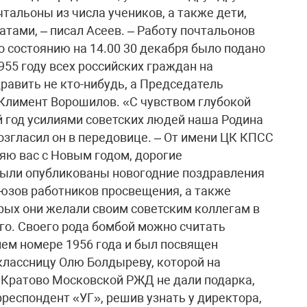
тальоны из числа учеников, а также дети,
атами, – писал Асеев. – Работу почтальонов
о состоянию на 14.00 30 декабря было подано
955 году всех российских граждан на
равить не кто-нибудь, а Председатель
Климент Ворошилов. «C чувством глубокой
й год усилиями советских людей наша Родина
возгласил он в передовице. – От имени ЦК КПСС
яю вас с Новым годом, дорогие
были опубликованы новогодние поздравления
зов работников просвещения, а также
орых они желали своим советским коллегам в
го. Своего рода бомбой можно считать
нем номере 1956 года и был посвящен
лассницу Олю Болдыреву, которой на
 Кратово Московской РЖД не дали подарка,
рреспондент «УГ», решив узнать у директора,