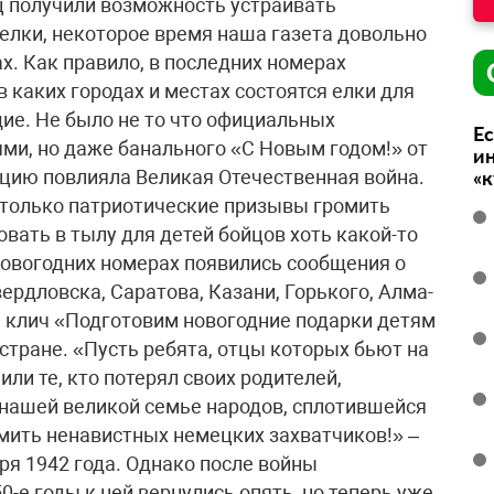
ц получили возможность устраивать
елки, некоторое время наша газета довольно
х. Как правило, в последних номерах
в каких городах и местах состоятся елки для
ие. Не было не то что официальных
Ес
ми, но даже банального «C Новым годом!» от
ин
цию повлияла Великая Отечественная война.
«
е только патриотические призывы громить
овать в тылу для детей бойцов хоть какой-то
дновогодних номерах появились сообщения о
рдловска, Саратова, Казани, Горького, Алма-
 клич «Подготовим новогодние подарки детям
 стране. «Пусть ребята, отцы которых бьют на
ли те, кто потерял своих родителей,
 нашей великой семье народов, сплотившейся
омить ненавистных немецких захватчиков!» –
ря 1942 года. Однако после войны
-е годы к ней вернулись опять, но теперь уже,