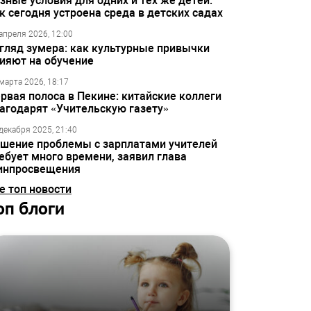
зные условия для одних и тех же детей:
к сегодня устроена среда в детских садах
апреля 2026, 12:00
гляд зумера: как культурные привычки
ияют на обучение
марта 2026, 18:17
рвая полоса в Пекине: китайские коллеги
агодарят «Учительскую газету»
декабря 2025, 21:40
шение проблемы с зарплатами учителей
ебует много времени, заявил глава
инпросвещения
е топ новости
оп блоги