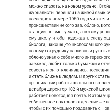
можно сказать, на новом уровне. Отой
журналисты перешли на живой язык оч
последнем номере 1950 года читатели
происшествии некого зав. облоно, кот
станции, не смог уехать, а потому р
ему школу, чтобы подождать следующе
биолога, наконец-то ниспосланного ру
новому сотруднику на жизнь и ругать 
облоно узнал о себе много интересного
заезжал, любит только бумажки и отче
совесть и он, откланявшись, поспешил
и стать ближе к людям. В других стат
организации работы школьного коллек
декабря директор 182-й мужской школы
работает новогодняя почта. В этом у
собственное почтовое отделение – с 
чтобы с их помощью поздравить с Новы