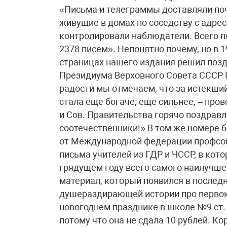
«Письма и телеграммы доставляли поч
живущие в домах по соседству с адрес
контролировали наблюдатели. Всего п
2378 писем». Непонятно почему, но в 1
страницах нашего издания решил позд
Президиума Верховного Совета СССР 
радости мы отмечаем, что за истекши
стала еще богаче, еще сильнее, – про
и Сов. Правительства горячо поздравл
соотечественники!» В том же номере 
от Международной федерации профсою
письма учителей из ГДР и ЧССР, в кот
грядущем году всего самого наилучше
материал, который появился в послед
душераздирающей истории про первок
новогоднем празднике в школе №9 ст.
потому что она не сдала 10 рублей. Ко