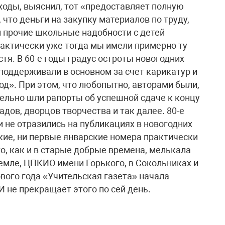
ходы, выяснил, тот «предоставляет полную
 что деньги на закупку материалов по труду,
 прочие школьные надобности с детей
Фактически уже тогда мы имели примерно ту
стя. В 60-е годы градус остроты новогодних
поддерживали в основном за счет карикатур и
од». При этом, что любопытно, авторами были,
лельно шли рапорты об успешной сдаче к концу
адов, дворцов творчества и так далее. 80-е
 не отразились на публикациях в новогодних
кие, ни первые январские номера практически
то, как и в старые добрые времена, мелькала
емле, ЦПКИО имени Горького, в Сокольниках и
вого года «Учительская газета» начала
И не прекращает этого по сей день.