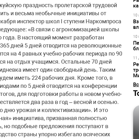
Ра
ржуйскую праздность пролетарской трудовой
ка
тить и весьма необычные инициативы от
10 
екабря инспектор школ I ступени Наркомпроса
Вз
вл
едующее: «В связи с агрономизацией школы
о года. В настоящий момент разработан
10 
Пе
 365 дней 5 дней отводится на революционные
бл
тся на 4 равных учебно-рабочих периода по 90
11 
ся на отдых учащимся. Остальные 70 дней
Ре
тидневка имеет один свободный день. Таким
тр
М
удем иметь 224 рабочих дня. Кроме того, в
Вс
одами по 5 дней отводится на конференции
Т
тогов, для подготовки работы в новом учебно-
ствляется два раза в год – весной и осенью.
о дню урожая и коллективизации». И это
ная» инициатива, призванная полностью
ь, но подобные предложения поступают в
водство страны упорно избегало всяческих