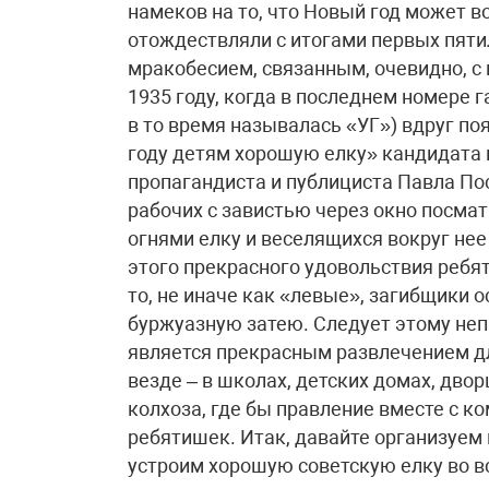
намеков на то, что Новый год может 
отождествляли с итогами первых пяти
мракобесием, связанным, очевидно, с
1935 году, когда в последнем номере 
в то время называлась «УГ») вдруг по
году детям хорошую елку» кандидата 
пропагандиста и публициста Павла П
рабочих с завистью через окно посм
огнями елку и веселящихся вокруг нее
этого прекрасного удовольствия ребя
то, не иначе как «левые», загибщики 
буржуазную затею. Следует этому не
является прекрасным развлечением дл
везде – в школах, детских домах, дво
колхоза, где бы правление вместе с к
ребятишек. Итак, давайте организуем 
устроим хорошую советскую елку во вс