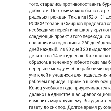
того, старались противопоставить бу
доблести. Поэтому можно было встре
рядовых граждан. Так, в №152 от 31 д
РСФСР товарищ Смирнов предлагал сл
необходимо перейти на школу круглог
следующий проект этого перехода. Из
праздники и годовщины. 360 дней дели
дней каждый. Из 90 дней 20 выделяют
делятся на 14 пятидневок. Каждая пя
образом, в течение учебного года мы б
перерыве между учебно-рабочими пери
учителей и учащихся для подведения и
рабочем периоде. Прием в школу осуще
Конец учебного года приурочивается к
далеко не единственная «революцион
изменить мир к лучшему. Вы удивитес
газету до сих пор. Долгое время руко