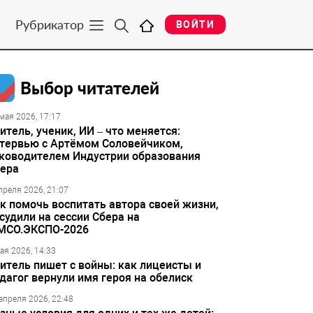
Рубрикатор
ВОЙТИ
Выбор читателей
мая 2026, 17:17
итель, ученик, ИИ – что меняется:
тервью с Артёмом Соловейчиком,
ководителем Индустрии образования
ера
преля 2026, 21:07
к помочь воспитать автора своей жизни,
судили на сессии Сбера на
МСО.ЭКСПО-2026
ая 2026, 14:33
итель пишет с войны: как лицеисты и
дагог вернули имя героя на обелиск
апреля 2026, 22:48