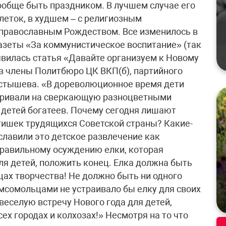
вообще быть праздником. В лучшем случае его
леток, в худшем – с религиозным
 православным Рождеством. Все изменилось в
газеты «За коммунистическое воспитание» (так
явилась статья «Давайте организуем к Новому
в члены Политбюро ЦК ВКП(б), партийного
остышева. «В дореволюционное время дети
атривали на сверкающую разноцветными
 детей богатеев. Почему сегодня лишают
тишек трудящихся Советской страны? Какие-
ославили это детское развлечение как
правильному осуждению елки, которая
я детей, положить конец. Елка должна быть
рцах творчества! Не должно быть ни одного
омсомольцами не устраивало бы елку для своих
веселую встречу Нового года для детей,
ех городах и колхозах!» Несмотря на то что