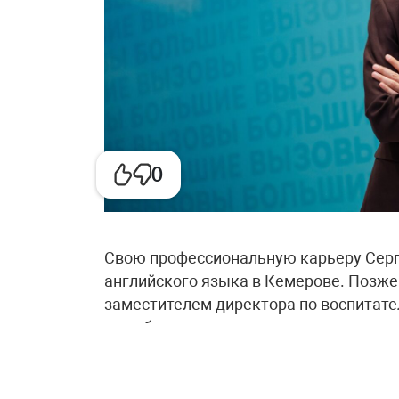
0
Свою профессиональную карьеру Сер
английского языка в Кемерове. Позже
заместителем директора по воспитате
по работе с одаренными детьми научн
Именно работа в системе образования 
открывает возможности для профессио
позволяет реализовывать собственные