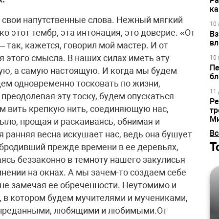
Ра
ка
 свои напутственные слова. Нежный мягкий
10 
ко этот тембр, эта интонация, это доверие. «От
Вз
вл
 так, кажется, говорил мой мастер. И от
я этого смысла. В наших силах иметь эту
10 
Пе
ую, а самую настоящую. И когда мы будем
бл
удем одновременно тосковать по жизни,
11 
, преодолевая эту тоску, будем опускаться
Ре
м вить крепкую нить, соединяющую нас,
тр
М
было, прощая и раскаиваясь, обнимая и
Вс
я ранняя весна искушает нас, ведь она бушует
Т
забродивший прежде времени в ее деревьях,
ясь беззаконно в темноту нашего закулисья
нении на окнах. А мы зачем-то создаем себе
 не замечая ее обреченности. Неутомимо и
, в котором будем мучителями и мучениками,
и преданными, любящими и любимыми.От