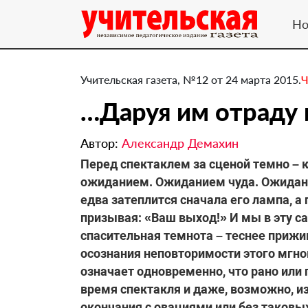
Но
Учительская газета, №12 от 24 марта 2015.
Ч
…Даруя им отраду 
Автор:
Александр Демахин
​Перед спектаклем за сценой темно – 
ожиданием. Ожиданием чуда. Ожидани
едва затеплится сначала его лампа, а 
призывая: «Ваш выход!» И мы в эту с
спасительная темнота – теснее прижим
осознания неповторимости этого мгнов
означает одновременно, что рано или
время спектакля и даже, возможно, из
окончания с овациями или без таковы