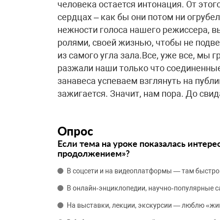
человека остается интонация. От этого
сердцах – как бы они потом ни огрубе
нежности голоса нашего режиссера, в
ролями, своей жизнью, чтобы не подвес
из самого угла зала.Все, уже все, мы 
разжали наши только что соединенные
занавеса успеваем взглянуть на публ
зажигается. Значит, нам пора. До свида
Опрос
Если тема на уроке показалась интере
продолжением»?
В соцсети и на видеоплатформы — там быстро
В онлайн‑энциклопедии, научно‑популярные 
На выставки, лекции, экскурсии — люблю «жи