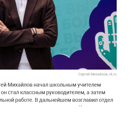
Сергей Михайлов, vk.ru
гей Михайлов начал школьным учителем
 он стал классным руководителем, а затем
льной работе. В дальнейшем возглавил отдел
о-методического центра города Кемерова.
помогла ему понять, что профессия педагога
нального и личностного развития, а также
 идеи и приносить пользу обществу.