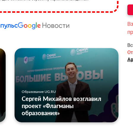
Вз
п
Вс
От
Ар
Образование UG.RU
Сергей Михайлов возглавил
проект «Флагманы
образования»