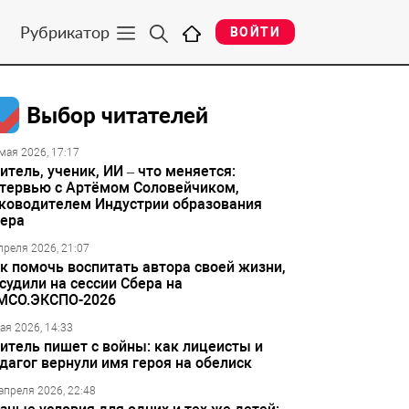
Рубрикатор
ВОЙТИ
Выбор читателей
мая 2026, 17:17
итель, ученик, ИИ – что меняется:
тервью с Артёмом Соловейчиком,
ководителем Индустрии образования
ера
преля 2026, 21:07
к помочь воспитать автора своей жизни,
судили на сессии Сбера на
МСО.ЭКСПО-2026
ая 2026, 14:33
итель пишет с войны: как лицеисты и
дагог вернули имя героя на обелиск
апреля 2026, 22:48