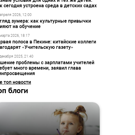
зные условия для одних и тех же детей:
к сегодня устроена среда в детских садах
апреля 2026, 12:00
гляд зумера: как культурные привычки
ияют на обучение
марта 2026, 18:17
рвая полоса в Пекине: китайские коллеги
агодарят «Учительскую газету»
декабря 2025, 21:40
шение проблемы с зарплатами учителей
ебует много времени, заявил глава
инпросвещения
е топ новости
оп блоги