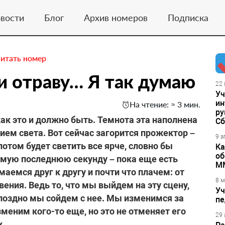
вости
Блог
Архив номеров
Подписка
итать номер
и отраву… Я так думаю
22 
Уч
ин
На чтение: ≈ 3 мин.
ру
как это и должно быть. Темнота эта наполнена
Сб
ем света. Вот сейчас загорится прожектор –
9 а
потом будет светить все ярче, словно бы
Ка
об
амую последнюю секунду – пока еще есть
М
аемся друг к другу и почти что плачем: от
8 м
ения. Ведь то, что мы выйдем на эту сцену,
Уч
 поздно мы сойдем с нее. Мы изменимся за
пе
меним кого-то еще, но это не отменяет его
29 
х.