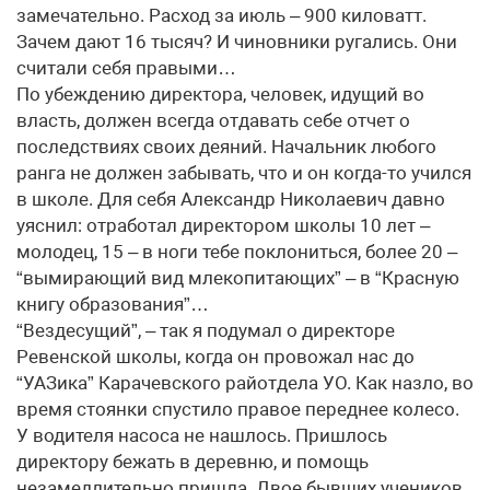
замечательно. Расход за июль – 900 киловатт.
Зачем дают 16 тысяч? И чиновники ругались. Они
считали себя правыми…
По убеждению директора, человек, идущий во
власть, должен всегда отдавать себе отчет о
последствиях своих деяний. Начальник любого
ранга не должен забывать, что и он когда-то учился
в школе. Для себя Александр Николаевич давно
уяснил: отработал директором школы 10 лет –
молодец, 15 – в ноги тебе поклониться, более 20 –
“вымирающий вид млекопитающих” – в “Красную
книгу образования”…
“Вездесущий”, – так я подумал о директоре
Ревенской школы, когда он провожал нас до
“УАЗика” Карачевского райотдела УО. Как назло, во
время стоянки спустило правое переднее колесо.
У водителя насоса не нашлось. Пришлось
директору бежать в деревню, и помощь
незамедлительно пришла. Двое бывших учеников