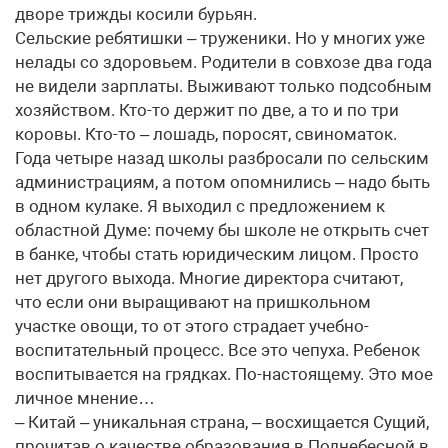
дворе трижды косили бурьян.
Сельские ребятишки – труженики. Но у многих уже
нелады со здоровьем. Родители в совхозе два года
не видели зарплаты. Выживают только подсобным
хозяйством. Кто-то держит по две, а то и по три
коровы. Кто-то – лошадь, поросят, свиноматок.
Года четыре назад школы разбросали по сельским
администрациям, а потом опомнились – надо быть
в одном кулаке. Я выходил с предложением к
областной Думе: почему бы школе не открыть счет
в банке, чтобы стать юридическим лицом. Просто
нет другого выхода. Многие директора считают,
что если они выращивают на пришкольном
участке овощи, то от этого страдает учебно-
воспитательный процесс. Все это чепуха. Ребенок
воспитывается на грядках. По-настоящему. Это мое
личное мнение…
– Китай – уникальная страна, – восхищается Сущий,
прочитав о качестве образования в Поднебесной в