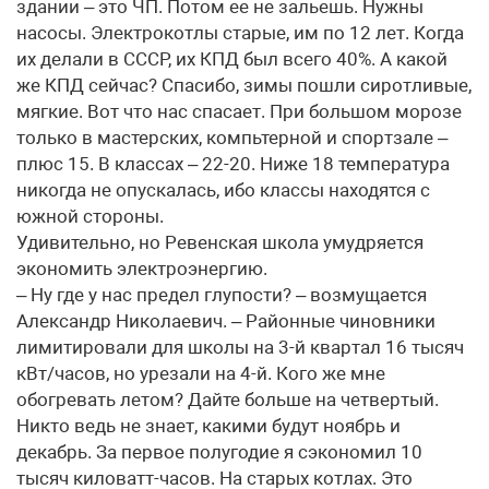
здании – это ЧП. Потом ее не зальешь. Нужны
насосы. Электрокотлы старые, им по 12 лет. Когда
их делали в СССР, их КПД был всего 40%. А какой
же КПД сейчас? Спасибо, зимы пошли сиротливые,
мягкие. Вот что нас спасает. При большом морозе
только в мастерских, компьтерной и спортзале –
плюс 15. В классах – 22-20. Ниже 18 температура
никогда не опускалась, ибо классы находятся с
южной стороны.
Удивительно, но Ревенская школа умудряется
экономить электроэнергию.
– Ну где у нас предел глупости? – возмущается
Александр Николаевич. – Районные чиновники
лимитировали для школы на 3-й квартал 16 тысяч
кВт/часов, но урезали на 4-й. Кого же мне
обогревать летом? Дайте больше на четвертый.
Никто ведь не знает, какими будут ноябрь и
декабрь. За первое полугодие я сэкономил 10
тысяч киловатт-часов. На старых котлах. Это