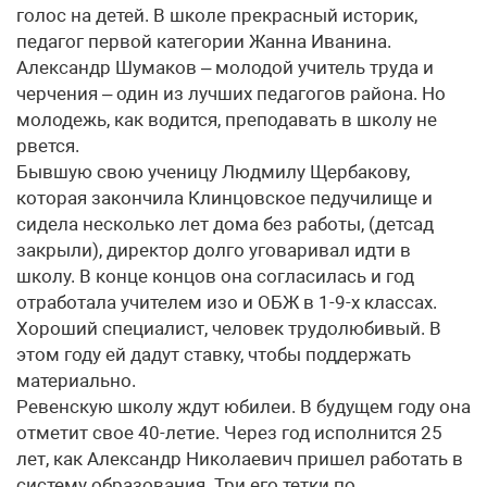
голос на детей. В школе прекрасный историк,
педагог первой категории Жанна Иванина.
Александр Шумаков – молодой учитель труда и
черчения – один из лучших педагогов района. Но
молодежь, как водится, преподавать в школу не
рвется.
Бывшую свою ученицу Людмилу Щербакову,
которая закончила Клинцовское педучилище и
сидела несколько лет дома без работы, (детсад
закрыли), директор долго уговаривал идти в
школу. В конце концов она согласилась и год
отработала учителем изо и ОБЖ в 1-9-х классах.
Хороший специалист, человек трудолюбивый. В
этом году ей дадут ставку, чтобы поддержать
материально.
Ревенскую школу ждут юбилеи. В будущем году она
отметит свое 40-летие. Через год исполнится 25
лет, как Александр Николаевич пришел работать в
систему образования. Три его тетки по