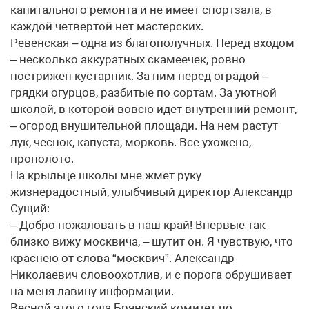
капитального ремонта и не имеет спортзала, в
каждой четвертой нет мастерских.
Ревенская – одна из благополучных. Перед входом
– несколько аккуратных скамеечек, ровно
пострижен кустарник. За ним перед оградой –
грядки огурцов, разбитые по сортам. За уютной
школой, в которой вовсю идет внутренний ремонт,
– огород внушительной площади. На нем растут
лук, чеснок, капуста, морковь. Все ухожено,
прополото.
На крыльце школы мне жмет руку
жизнерадостный, улыбчивый директор Александр
Сущий:
– Добро пожаловать в наш край! Впервые так
близко вижу москвича, – шутит он. Я чувствую, что
краснею от слова “москвич”. Александр
Николаевич словоохотлив, и с порога обрушивает
на меня лавину информации.
Весной этого года Брянский комитет по