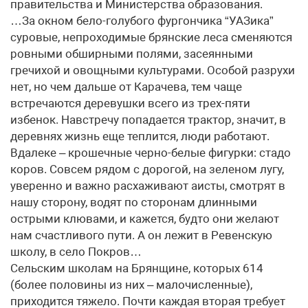
правительства и Министерства образования.
…За окном бело-голубого фургончика “УАЗика”
суровые, непроходимые брянские леса сменяются
ровными обширными полями, засеянными
гречихой и овощными культурами. Особой разрухи
нет, но чем дальше от Карачева, тем чаще
встречаются деревушки всего из трех-пяти
избенок. Навстречу попадается трактор, значит, в
деревнях жизнь еще теплится, люди работают.
Вдалеке – крошечные черно-белые фигурки: стадо
коров. Совсем рядом с дорогой, на зеленом лугу,
уверенно и важно расхаживают аисты, смотрят в
нашу сторону, водят по сторонам длинными
острыми клювами, и кажется, будто они желают
нам счастливого пути. А он лежит в Ревенскую
школу, в село Покров…
Сельским школам на Брянщине, которых 614
(более половины из них – малочисленные),
приходится тяжело. Почти каждая вторая требует