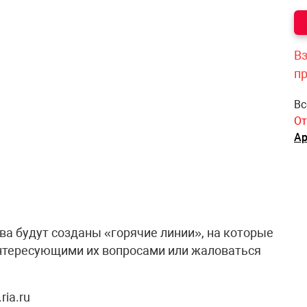
Вз
п
Вс
От
Ар
ва будут созданы «горячие линии», на которые
интересующими их вопросами или жаловаться
ria.ru