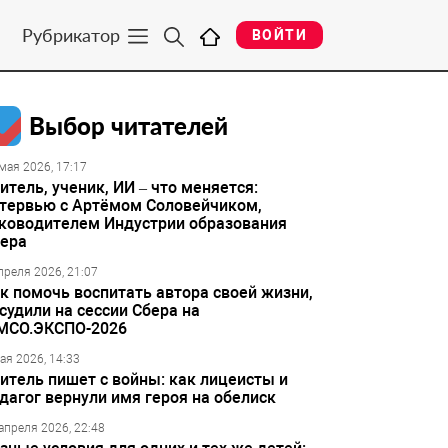
Рубрикатор
ВОЙТИ
Выбор читателей
мая 2026, 17:17
итель, ученик, ИИ – что меняется:
тервью с Артёмом Соловейчиком,
ководителем Индустрии образования
ера
преля 2026, 21:07
к помочь воспитать автора своей жизни,
судили на сессии Сбера на
МСО.ЭКСПО-2026
ая 2026, 14:33
итель пишет с войны: как лицеисты и
дагог вернули имя героя на обелиск
апреля 2026, 22:48