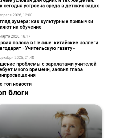
зные условия для одних и тех же детей:
к сегодня устроена среда в детских садах
апреля 2026, 12:00
гляд зумера: как культурные привычки
ияют на обучение
марта 2026, 18:17
рвая полоса в Пекине: китайские коллеги
агодарят «Учительскую газету»
декабря 2025, 21:40
шение проблемы с зарплатами учителей
ебует много времени, заявил глава
инпросвещения
е топ новости
оп блоги