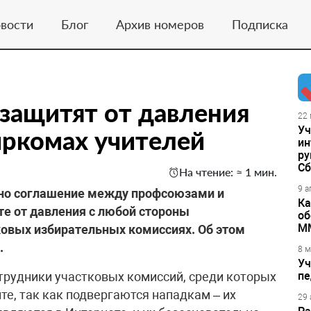
вости
Блог
Архив номеров
Подписка
защитят от давления
22 
Уч
иркомах учителей
ин
ру
Сб
На чтение: ≈ 1 мин.
9 а
ено соглашение между профсоюзами и
Ка
е от давления с любой стороны
об
М
ковых избирательных комиссиях. Об этом
.
8 м
Уч
отрудники участковых комиссий, среди которых
пе
те, так как подвергаются нападкам – их
29 