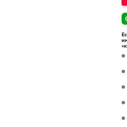
Ес
ин
«