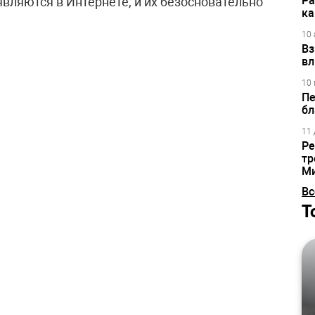
Ра
вляются в Интернете, и их безосновательно
ка
10 
Вз
вл
10 
Пе
бл
11 
Ре
тр
М
Вс
Т