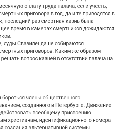
есячную оплату труда палача, если учесть,
смертных приговора в год, да и те приводятся в
к, последний раз смертная казнь была
оящее время в камерах смертников дожидаются
иков.
е, суды Свазиленда не собираются
 смертных приговоров. Каким же образом
решать вопрос казней в отсутствии палача на
ы бороться члены общественного
званием, созданного в Петербурге. Движение
водействовать всеобщему присвоению
ным христианам, идентификационного номера
я создания альтернативной системы