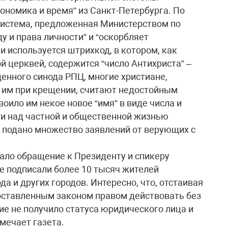
кономика и время” из Санкт-Петербурга. По
истема, предложенная Министерством по
у и права личности” и “оскорбляет
и используется штрихкод, в котором, как
й церквей, содержится “число Антихриста” –
енного синода РПЦ, многие христиане,
 им при крещении, считают недостойным
воило им некое новое “имя” в виде числа и
ти над частной и общественной жизнью
и подано множество заявлений от верующих с
ало обращение к Президенту и спикеру
е подписали более 10 тысяч жителей
а и других городов. Интересно, что, отстаивая
оставленным законом правом действовать без
ие не получило статуса юридического лица и
мечает газета.