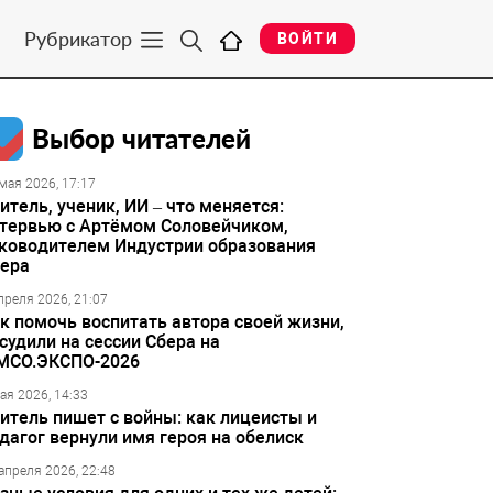
Рубрикатор
ВОЙТИ
Выбор читателей
мая 2026, 17:17
итель, ученик, ИИ – что меняется:
тервью с Артёмом Соловейчиком,
ководителем Индустрии образования
ера
преля 2026, 21:07
к помочь воспитать автора своей жизни,
судили на сессии Сбера на
МСО.ЭКСПО-2026
ая 2026, 14:33
итель пишет с войны: как лицеисты и
дагог вернули имя героя на обелиск
апреля 2026, 22:48