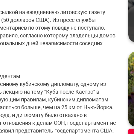
 ссылкой на ежедневную литовскую газету
в (50 долларов США). Из пресс-службы
ентариев по этому поводу не поступало.
правило, согласно которому владельцы домов
иональных дней независимости соседних
тудентам
енному кубинскому дипломату, одному из
 лекцию на тему “Куба после Кастро” в
твующим правилам, кубинским дипломатам
аляться больше, чем на 25 км от Нью-Йорка.
рода, и дипломату было отказано в
ет отношения к делам ООН, госдепартамент не
 заявил представитель госдепартамента США.