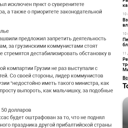
Ра
был исключен пункт о суверенитете
ка
ра, а также о приоритете законодательной
10 
Вз
вл
олье
10 
ашвили предложил запретить деятельность
Пе
бл
вам, за грузинскими коммунистами стоят
е стремятся дестабилизировать обстановку в
11 
Ре
тр
ой компартии Грузии не раз выступали с
М
ей. Со своей стороны, лидер коммунистов
Вс
узии “недостойно иметь такого министра, как
Т
просту выпороть, как мальчишку, за подобные
 50 долларов
ас будет оштрафован за то, что не поднял
ьного праздника другой прибалтийской страны