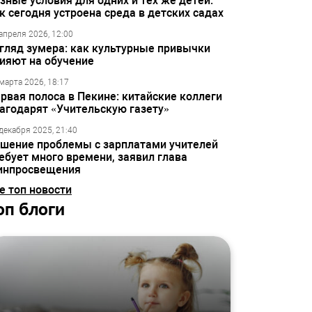
зные условия для одних и тех же детей:
к сегодня устроена среда в детских садах
апреля 2026, 12:00
гляд зумера: как культурные привычки
ияют на обучение
марта 2026, 18:17
рвая полоса в Пекине: китайские коллеги
агодарят «Учительскую газету»
декабря 2025, 21:40
шение проблемы с зарплатами учителей
ебует много времени, заявил глава
инпросвещения
е топ новости
оп блоги