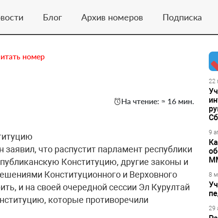
вости
Блог
Архив номеров
Подписка
итать номер
22 
Уч
ин
На чтение: ≈ 16 мин.
ру
Сб
9 а
титуцию
Ка
 заявил, что распустит парламент республики
об
М
еспубликанскую Конституцию, другие законы и
 решениями Конституционного и Верховного
8 м
Уч
ить, и на своей очередной сессии Эл Курултай
пе
онституцию, которые противоречили
29 