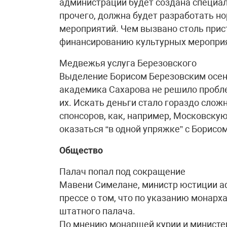
администрации будет создана специал
прочего, должна будет разработать 
мероприятий. Чем вызвано столь прис
финансированию культурных мероприя
Медвежья услуга Березовского
Выделение Борисом Березовским осен
академика Сахарова не решило пробле
их. Искать деньги стало гораздо слож
спонсоров, как, например, Московску
оказаться “в одной упряжке” с Борисо
Общество
Палач попал под сокращение
Мавени Симелане, министр юстиции а
прессе о том, что по указанию монарха
штатного палача.
По мнению монаршей курии и министе