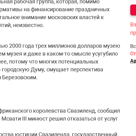
ьная рабочая группа, которая, помимо
нормативы на финансирование праздничных
тальное внимание московских властей к
Вз
тий, неизвестно.
п
ью 2000 года трех миллионов долларов музею
Вс
м музея и даже в каком-то смысле усугубило
От
Ар
нее, потому что многих потенциальных
ю городскую Думу, смущает перспектива
м Березовским.
фриканского королевства Свазиленд, сообщил
 Мсвати III минюст решил отказаться от услуг
рства юстиции Свазиленда, государственный