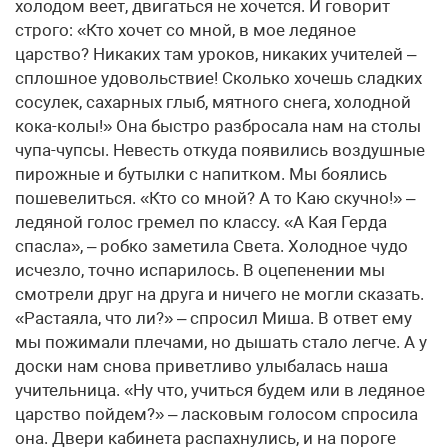
холодом веет, двигаться не хочется. И говорит
строго: «Кто хочет со мной, в мое ледяное
царство? Никаких там уроков, никаких учителей –
сплошное удовольствие! Сколько хочешь сладких
сосулек, сахарных глыб, мятного снега, холодной
кока-колы!» Она быстро разбросала нам на столы
чупа-чупсы. Невесть откуда появились воздушные
пирожные и бутылки с напитком. Мы боялись
пошевелиться. «Кто со мной? А то Каю скучно!» –
ледяной голос гремел по классу. «А Кая Герда
спасла», – робко заметила Света. Холодное чудо
исчезло, точно испарилось. В оцепенении мы
смотрели друг на друга и ничего не могли сказать.
«Растаяла, что ли?» – спросил Миша. В ответ ему
мы пожимали плечами, но дышать стало легче. А у
доски нам снова приветливо улыбалась наша
учительница. «Ну что, учиться будем или в ледяное
царство пойдем?» – ласковым голосом спросила
она. Двери кабинета распахнулись, и на пороге