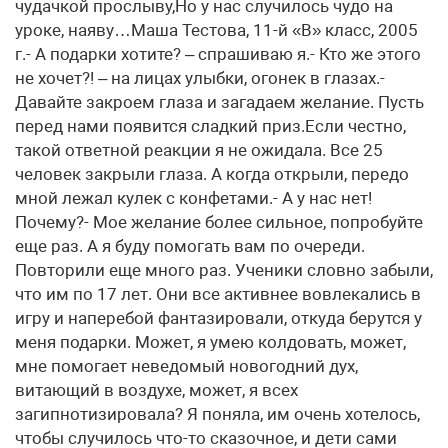
чудачкой прослыву,Но у нас случилось чудо на
уроке, наяву…Маша Тестова, 11-й «В» класс, 2005
г.- А подарки хотите? – спрашиваю я.- Кто же этого
не хочет?! – на лицах улыбки, огонек в глазах.-
Давайте закроем глаза и загадаем желание. Пусть
перед нами появится сладкий приз.Если честно,
такой ответной реакции я не ожидала. Все 25
человек закрыли глаза. А когда открыли, передо
мной лежал кулек с конфетами.- А у нас нет!
Почему?- Мое желание более сильное, попробуйте
еще раз. А я буду помогать вам по очереди.
Повторили еще много раз. Ученики словно забыли,
что им по 17 лет. Они все активнее вовлекались в
игру и наперебой фантазировали, откуда берутся у
меня подарки. Может, я умею колдовать, может,
мне помогает неведомый новогодний дух,
витающий в воздухе, может, я всех
загипнотизировала? Я поняла, им очень хотелось,
чтобы случилось что-то сказочное, и дети сами