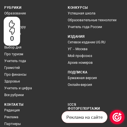
РУБРИКИ
КОНКУРСЫ
Образование
Успешная школа
Наука
Образовательные технологии
Про культуру
Учитель года России
Про закон
0
ИЗДАНИЯ
Экология
Сетевое издание UG.RU
Выбор дня
УГ – Москва
Про туризм
Мой профсоюз
Учитель года
Архив номеров
Грамотей
ПОДПИСКА
Про финансы
Бумажная версия
Здоровье
Онлайн-версия
Учитель и цифра
Все рубрики
КОНТАКТЫ
ICCS
ФОТОРЕПОРТАЖИ
Редакция
БЛОГ
Реклама на сайте
Реклама
Партнеры