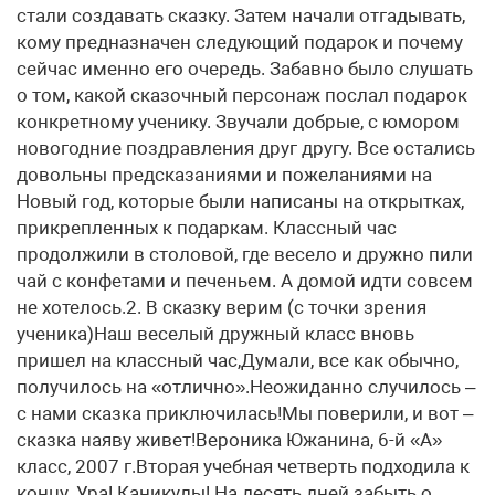
стали создавать сказку. Затем начали отгадывать,
кому предназначен следующий подарок и почему
сейчас именно его очередь. Забавно было слушать
о том, какой сказочный персонаж послал подарок
конкретному ученику. Звучали добрые, с юмором
новогодние поздравления друг другу. Все остались
довольны предсказаниями и пожеланиями на
Новый год, которые были написаны на открытках,
прикрепленных к подаркам. Классный час
продолжили в столовой, где весело и дружно пили
чай с конфетами и печеньем. А домой идти совсем
не хотелось.2. В сказку верим (с точки зрения
ученика)Наш веселый дружный класс вновь
пришел на классный час,Думали, все как обычно,
получилось на «отлично».Неожиданно случилось –
с нами сказка приключилась!Мы поверили, и вот –
сказка наяву живет!Вероника Южанина, 6-й «А»
класс, 2007 г.Вторая учебная четверть подходила к
концу. Ура! Каникулы! На десять дней забыть о