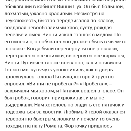
вбежавший в кабинет Винни Пух. Он был большой,
лохматый, ужасно красивый. Несмотря на
неуклюжесть, быстро передвигался по классу,
создавая невообразимый хаос, суету, рождая
веселье и смех. Винни искал горшок с медом. По
его мнению, он обязательно должен быть в чьем-то
рюкзаке. Когда были перевернуты все рюкзаки,
перетрясены все книжки, вывернуты все карманы,
Винни Пух исчез так же внезапно, как и появился.
Только мы чуть-чуть успокоились, как в дверь
просунулась голова Пятачка, который грустно
спросил: «Винни не пробегал?» «Пробегал», –
закричали мы хором, и Пятачок вошел в класс. Он
был робок, говорил прихрюкивая, и мы не
выдержали. Нам хотелось погладить его пятачок и
подержаться за хвостик. Любимый герой оказался
невероятно быстрым, ловким и почему-то очень
походил на папу Романа. Форточку пришлось