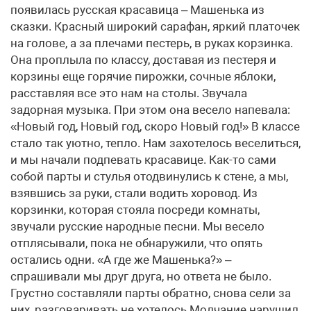
появилась русская красавица – Машенька из
сказки. Красный широкий сарафан, яркий платочек
на голове, а за плечами пестерь, в руках корзинка.
Она проплыла по классу, доставая из пестеря и
корзины еще горячие пирожки, сочные яблоки,
расставляя все это нам на столы. Звучала
задорная музыка. При этом она весело напевала:
«Новый год, Новый год, скоро Новый год!» В классе
стало так уютно, тепло. Нам захотелось веселиться,
и мы начали подпевать красавице. Как-то сами
собой парты и стулья отодвинулись к стене, а мы,
взявшись за руки, стали водить хоровод. Из
корзинки, которая стояла посреди комнаты,
звучали русские народные песни. Мы весело
отплясывали, пока не обнаружили, что опять
остались одни. «А где же Машенька?» –
спрашивали мы друг друга, но ответа не было.
Грустно составляли парты обратно, снова сели за
них, разговаривать не хотелось.Молчание нарушил