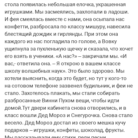
стола появилась небольшая елочка, украшенная
игрушками. Мы засмеялись, захлопали в ладоши.
И фея смеялась вместе с нами, она осыпала нас
конфетти, разбросала по классу мишуру, навесила
блестящий дождик и гирлянды. При этом она
каждого из нас погладила по голове, а Вовку
ущипнула за пухленькую щечку и сказала, что хочет
его взять в ученики. «А нас?» – закричали мы. «И
вас,- ответила она. – Я открою в вашем классе
школу волшебных наук». Это было здорово. Мы
хотели выяснить, когда это будет, но тут у кого-то
на сотовом телефоне зазвенел будильник, и феи не
стало. Захотелось плакать, мы стали собирать
разбросанные Винни Пухом вещи, чтобы идти
домой.Тут двери кабинета снова отворились, и в
класс вошли Дед Мороз и Снегурочка. Снова стало
весело. Дед Мороз достал из своего мешка кучу
подарков – игрушки, конфеты, шоколад, фрукты.
Мы рассказывали ему стихи, пели песни,