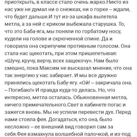
приоткрыть, в классе стало очень жарко.Никто из
нас уже не думал ни о снежках, ни о горке – ждали,
что будет дальше.И тут из-за шкафа вылетела
метла, а за ней с криком выбежала старушка. То,
что это Баба-яга, мы поняли по горбатому носу,
кудели на голове и скрюченной спине. Да и
говорила она скрипучим противным голосом. Она
стала нас щекотать, при этом пришепетывая:
«Шучу, кручу, верчу, всех защекочу». Нам было
смешно, пока Максим не высказал мнение, что она
так энергию у нас забирает. И мы все дружно
принялись щекотать Бабу-ягу. «Ой! – закричала она.
– Погибаю!» И правда куда-то делась. Но, что
интересно, метла осталась. Обыкновенная метла,
ничего примечательного.Свет в кабинете погас и
зажегся вновь. Мы не успели перевести дух. Перед
нами стояла фея. Догадаться, кто она, было
несложно – ее внешний вид говорил сам за
себя.Фея взмахнула волшебной палочкой, и из-под