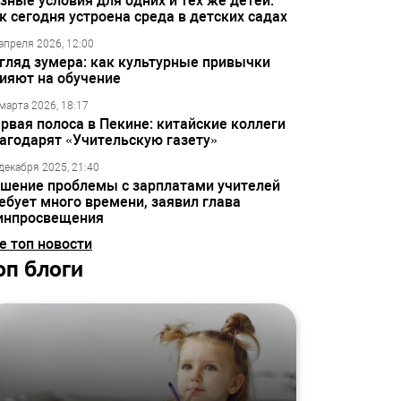
зные условия для одних и тех же детей:
к сегодня устроена среда в детских садах
апреля 2026, 12:00
гляд зумера: как культурные привычки
ияют на обучение
марта 2026, 18:17
рвая полоса в Пекине: китайские коллеги
агодарят «Учительскую газету»
декабря 2025, 21:40
шение проблемы с зарплатами учителей
ебует много времени, заявил глава
инпросвещения
е топ новости
оп блоги