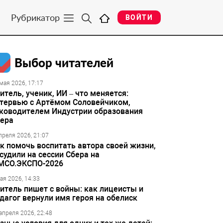
Рубрикатор
ВОЙТИ
Выбор читателей
мая 2026, 17:17
итель, ученик, ИИ – что меняется:
тервью с Артёмом Соловейчиком,
ководителем Индустрии образования
ера
преля 2026, 21:07
к помочь воспитать автора своей жизни,
судили на сессии Сбера на
МСО.ЭКСПО-2026
ая 2026, 14:33
итель пишет с войны: как лицеисты и
дагог вернули имя героя на обелиск
апреля 2026, 22:48