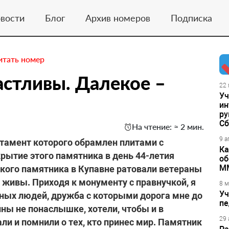
вости
Блог
Архив номеров
Подписка
итать номер
стливы. Далекое –
22 
Уч
ин
ру
Сб
На чтение: ≈ 2 мин.
9 а
стамент которого обрамлен плитами с
Ка
рытие этого памятника в день 44-летия
об
М
акого памятника в Купавне ратовали ветераны
 живы. Приходя к монументу с правнучкой, я
8 м
Уч
ных людей, дружба с которыми дорога мне до
пе
йны не понаслышке, хотели, чтобы и в
29 
и и помнили о тех, кто принес мир. Памятник