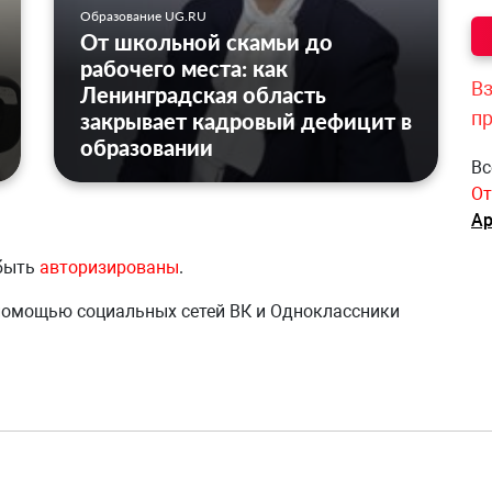
Образование UG.RU
От школьной скамьи до
рабочего места: как
Вз
Ленинградская область
п
закрывает кадровый дефицит в
образовании
Вс
От
Ар
 быть
авторизированы
.
 помощью социальных сетей ВК и Одноклассники