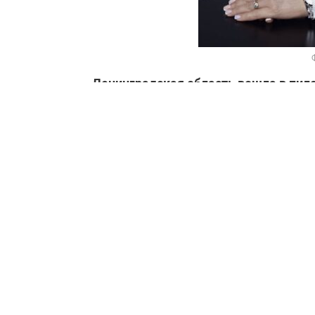
– Ленинградская область вошла в пил
поведению. Расскажите, пожалуйста, о
– Мы стали одним из 7 регионов, кто п
проходила в 23 школах области в соо
Министерства просвещения РФ. Отметк
классные руководители с учётом мнен
также администрации образовательной
нескольким критериям: дисциплиниро
обучающимися и взрослыми, социальн
учебном заведении.
Среди успешных практик – эксперимен
оценки за поведение во второй четвер