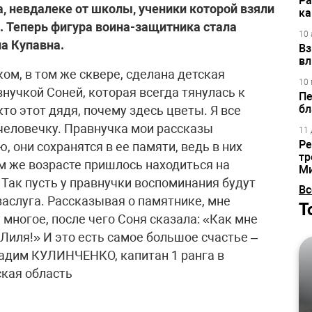
Ра
, невдалеке от школы, ученики которой взяли
ка
. Теперь фигура воина-защитника стала
10 
а Купавна.
Вз
вл
ком, в том же сквере, сделана детская
10 
нучкой Соней, которая всегда тянулась к
Пе
бл
то этот дядя, почему здесь цветы. Я все
человечку. Правнучка мои рассказы
11 
Ре
, они сохранятся в ее памяти, ведь в них
тр
м же возрасте пришлось находиться на
М
Так пусть у правнучки воспоминания будут
Вс
 заслуга. Рассказывая о памятнике, мне
Т
многое, после чего Соня сказала: «Как мне
 Лиля!» И это есть самое большое счастье –
​Вадим КУЛИНЧЕНКО, капитан 1 ранга в
кая область