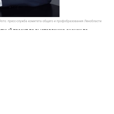
Фото: пресс-служба комитета общего и профобразования Ленобласти
отный проект по выставлению оценок по
 результатах первого года апробации.
ринял участие в этом проекте. Его апробация
тветствии с методическими рекомендациями
и выставляли ученикам 1–8-х классов их
ия педагогов, работающих с обучающимися, а
 организации. Учеников оценивали по
ванность, соблюдение норм взаимодействия с
ая активность и правомерность поведения в
т в Кикеринской школе, где успеваемость и
ти выросли по сравнению с первой. Проект