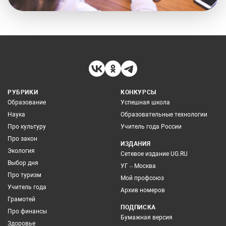
РУБРИКИ
КОНКУРСЫ
Образование
Успешная школа
Наука
Образовательные технологии
Про культуру
Учитель года России
Про закон
ИЗДАНИЯ
Экология
Сетевое издание UG.RU
Выбор дня
УГ – Москва
Про туризм
Мой профсоюз
Учитель года
Архив номеров
Грамотей
ПОДПИСКА
Про финансы
Бумажная версия
Здоровье