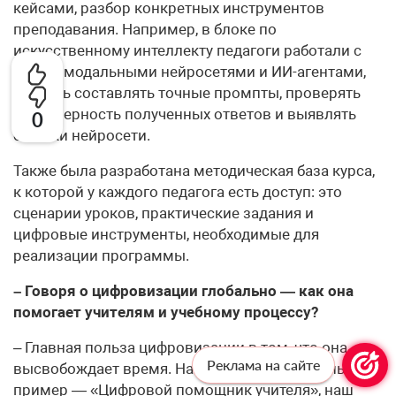
кейсами, разбор конкретных инструментов
преподавания. Например, в блоке по
искусственному интеллекту педагоги работали с
мультимодальными нейросетями и ИИ-агентами,
учились составлять точные промпты, проверять
достоверность полученных ответов и выявлять
0
ошибки нейросети.
Также была разработана методическая база курса,
к которой у каждого педагога есть доступ: это
сценарии уроков, практические задания и
цифровые инструменты, необходимые для
реализации программы.
– Говоря о цифровизации глобально — как она
помогает учителям и учебному процессу?
– Главная польза цифровизации в том, что она
Реклама на сайте
высвобождает время. Наиболее показательный
пример — «Цифровой помощник учителя», наш