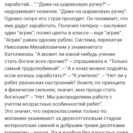
заработай…” “Даже на шариковую ручку?” –
недоумевает новичок. “Даже на шариковую ручку”.
Однако скоро его страх проходит. Он понимает, что
ему дадут заработать. Получил пятерку – заслужил
один “агрик”, полил цветы в классе – еще “агрик”.
“Агрик” равен одному рублю. Система, перенятая
Николаем Михайловичем у знаменитого
Католикова. “А может ли какой-нибудь ученик
стать богаче всех прочих?” – спрашивала я. “Только
самый трудолюбивый”. – “А к кому можно подойти,
если хочешь заработать?” – “К учителю”. – “Нет ли у
ребят рваческих настроений? Знаете, по принципу:
я физически сильнее, значит, мне проще стать
богатым?” – “Нет. Мы распределяем работу с
учетом возрастных особенностей ребят”.
Это значит, что первоклассники только по
желанию ухаживают за двухсотголовым стадом
интернатских свиней и добрыми тремя десятками
кормилиц – коров. Да и вообще без взрослых даже