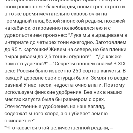
свои роскошные бакенбарды, посмотрел строго и
в то же время мечтательно сквозь очки на
громадный плод белой японской редьки, похожей
на кабачок, откровенно полюбовался ею и с
удовольствием произнес: “Лука мы выращиваем в
интернате до четырех тонн ежегодно. Заготовляем
до 95 т. картошки! Живем на севере, но без пленки
выращиваем до 2,5 тонны огурцов!” – “Да как же
вам это удается?!” – “Секреты овощей знаем! В ХIХ
веке России было известно 250 сортов капусты. В
каждой деревне свои огурцы были. Земля-то везде
разная! У нас песок, недостаточно влаги. Поэтому
используем финские удобрения. Без них в наших
местах капуста была бы размером с орех.
Отечественные удобрения, на наш взгляд,
содержат много хлора, а он убивает землю –
окисляет ее”.
“Что касается этой величественной редьки, –