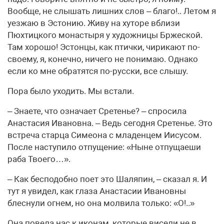
Вообще, не слышать лишних слов – благо!.. Летом я
уезжаю в Эстонию. Живу на хуторе вблизи
Пюхтицкого монастыря у художницы Бржеской.
Там хорошо! Эстонцы, как птички, чирикают по-
своему, я, конечно, ничего не понимаю. Однако
если ко мне обратятся по-русски, все слышу.
Пора было уходить. Мы встали.
– Знаете, что означает Сретенье? – спросила
Анастасия Ивановна. – Ведь сегодня Сретенье. Это
встреча старца Симеона с младенцем Иисусом.
После наступило отпущение: «Ныне отпущаеши
раба Твоего…».
– Как бесподобно поет это Шаляпин, – сказал я. И
тут я увидел, как глаза Анастасии Ивановны
блеснули огнем, но она молвила только: «О!..»
Она повела нас к иконам, которые висели не в