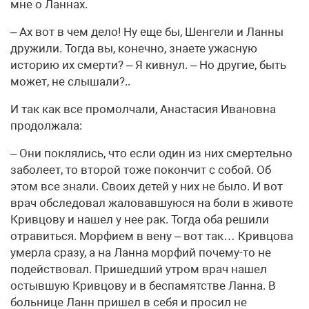
мне о Ланнах.
– Ах вот в чем дело! Ну еще бы, Шенгели и Ланны
дружили. Тогда вы, конечно, знаете ужасную
историю их смерти? – Я кивнул. – Но другие, быть
может, не слышали?..
И так как все промолчали, Анастасия Ивановна
продолжала:
– Они поклялись, что если один из них смертельно
заболеет, то второй тоже покончит с собой. Об
этом все знали. Своих детей у них не было. И вот
врач обследовал жаловавшуюся на боли в животе
Кривцову и нашел у нее рак. Тогда оба решили
отравиться. Морфием в вену – вот так… Кривцова
умерла сразу, а на Ланна морфий почему-то не
подействовал. Пришедший утром врач нашел
остывшую Кривцову и в беспамятстве Ланна. В
больнице Ланн пришел в себя и просил не