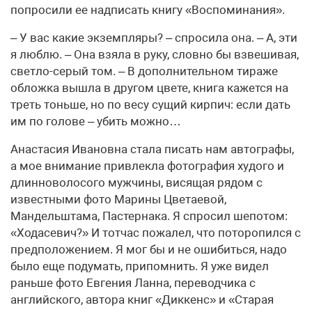
попросили ее надписать книгу «Воспоминания».
– У вас какие экземпляры? – спросила она. – А, эти
я люблю. – Она взяла в руку, словно бы взвешивая,
светло-серый том. – В дополнительном тираже
обложка вышла в другом цвете, книга кажется на
треть тоньше, но по весу сущий кирпич: если дать
им по голове – убить можно…
Анастасия Ивановна стала писать нам автографы,
а мое внимание привлекла фотография худого и
длинноволосого мужчины, висящая рядом с
известными фото Марины Цветаевой,
Мандельштама, Пастернака. Я спросил шепотом:
«Ходасевич?» И тотчас пожалел, что поторопился с
предположением. Я мог бы и не ошибиться, надо
было еще подумать, припомнить. Я уже видел
раньше фото Евгения Ланна, переводчика с
английского, автора книг «Диккенс» и «Старая