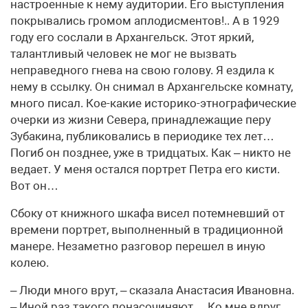
настроенные к нему аудитории. Его выступления
покрывались громом аплодисментов!.. А в 1929
году его сослали в Архангельск. Этот яркий,
талантливый человек не мог не вызвать
неправедного гнева на свою голову. Я ездила к
нему в ссылку. Он снимал в Архангельске комнату,
много писал. Кое-какие историко-этнографические
очерки из жизни Севера, принадлежащие перу
Зубакина, публиковались в периодике тех лет…
Погиб он позднее, уже в тридцатых. Как – никто не
ведает. У меня остался портрет Петра его кисти.
Вот он…
Сбоку от книжного шкафа висел потемневший от
времени портрет, выполненный в традиционной
манере. Незаметно разговор перешел в иную
колею.
– Люди много врут, – сказала Анастасия Ивановна.
– Иной раз такого понасочиняют… Ко мне вдруг