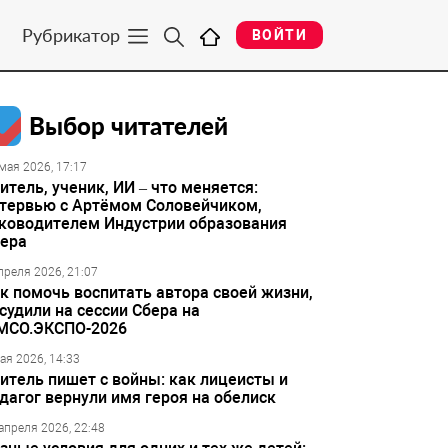
Рубрикатор
ВОЙТИ
Выбор читателей
мая 2026, 17:17
итель, ученик, ИИ – что меняется:
тервью с Артёмом Соловейчиком,
ководителем Индустрии образования
ера
преля 2026, 21:07
к помочь воспитать автора своей жизни,
судили на сессии Сбера на
МСО.ЭКСПО-2026
ая 2026, 14:33
итель пишет с войны: как лицеисты и
дагог вернули имя героя на обелиск
апреля 2026, 22:48