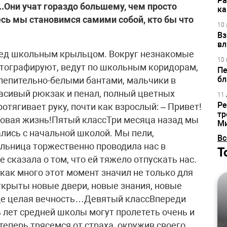
Ра
.Они учат гораздо большему, чем просто
ка
есь мы становимся самими собой, кто бы что
10 
Вз
вл
ред школьным крыльцом. Вокруг незнакомые
10 
фотографируют, ведут по школьным коридорам,
Пе
бл
лепительно-белыми бантами, мальчики в
асивый рюкзак и пенал, полный цветных
11 
Ре
отягивает руку, почти как взрослый: – Привет!
тр
 новая жизнь!Пятый классТри месяца назад мы
М
ались с начальной школой. Мы пели,
Вс
ельница торжественно проводила нас в
Т
 сказала о том, что ей тяжело отпускать нас.
как много этот момент значил не только для
 открыты новые двери, новые знания, новые
ще целая вечность…Девятый классВпереди
 лет средней школы могут пролететь очень и
теперь трясемся от страха, окружив своего