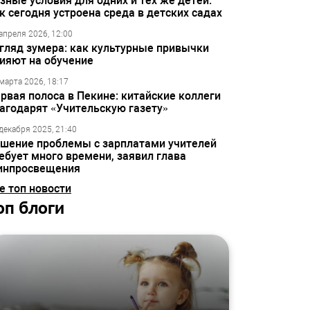
зные условия для одних и тех же детей:
к сегодня устроена среда в детских садах
апреля 2026, 12:00
гляд зумера: как культурные привычки
ияют на обучение
марта 2026, 18:17
рвая полоса в Пекине: китайские коллеги
агодарят «Учительскую газету»
декабря 2025, 21:40
шение проблемы с зарплатами учителей
ебует много времени, заявил глава
инпросвещения
е топ новости
оп блоги