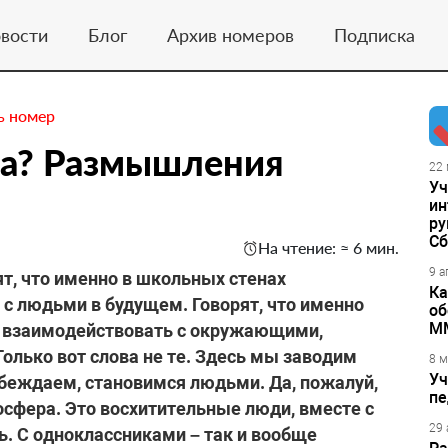
вости
Блог
Архив номеров
Подписка
ь номер
ла? Размышления
22 
Уч
ин
ру
Сб
На чтение: ≈ 6 мин.
9 а
ят, что именно в школьных стенах
Ка
с людьми в будущем. Говорят, что именно
об
М
я взаимодействовать с окружающими,
олько вот слова не те. Здесь мы заводим
8 м
Уч
беждаем, становимся людьми. Да, пожалуй,
пе
мосфера. Это восхитительные люди, вместе с
29 
. С одноклассниками – так и вообще