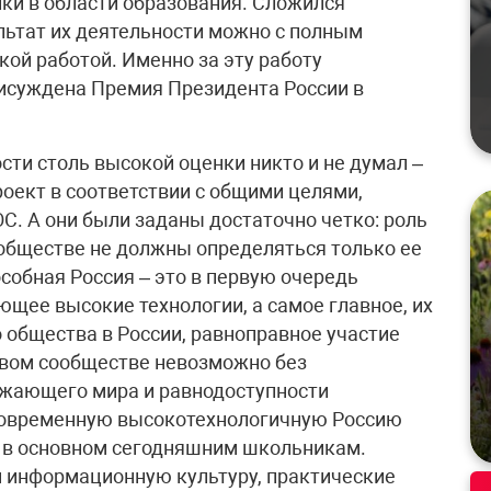
ки в области образования. Сложился
ьтат их деятельности можно с полным
ой работой. Именно за эту работу
исуждена Премия Президента России в
ости столь высокой оценки никто и не думал –
оект в соответствии с общими целями,
. А они были заданы достаточно четко: роль
обществе не должны определяться только ее
обная Россия – это в первую очередь
щее высокие технологии, а самое главное, их
общества в России, равноправное участие
вом сообществе невозможно без
жающего мира и равнодоступности
современную высокотехнологичную Россию
, в основном сегодняшним школьникам.
м информационную культуру, практические