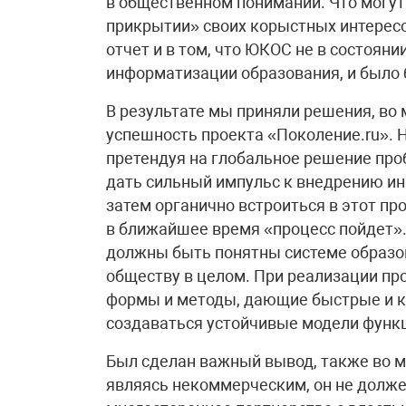
в общественном понимании. Что могут
прикрытии» своих корыстных интересо
отчет и в том, что ЮКОС не в состоян
информатизации образования, и было 
В результате мы приняли решения, во
успешность проекта «Поколение.ru». Н
претендуя на глобальное решение пр
дать сильный импульс к внедрению ин
затем органично встроиться в этот пр
в ближайшее время «процесс пойдет». 
должны быть понятны системе образо
обществу в целом. При реализации п
формы и методы, дающие быстрые и к
создаваться устойчивые модели функц
Был сделан важный вывод, также во м
являясь некоммерческим, он не долж