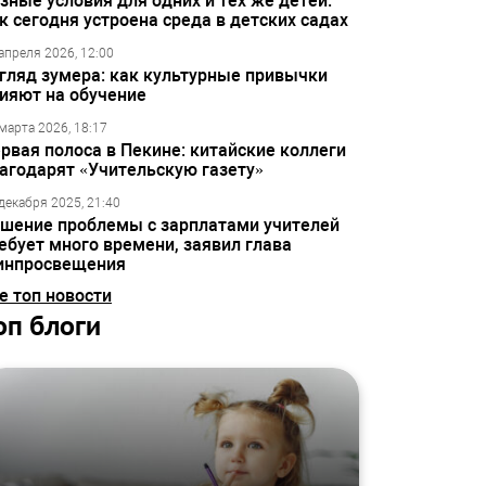
зные условия для одних и тех же детей:
к сегодня устроена среда в детских садах
апреля 2026, 12:00
гляд зумера: как культурные привычки
ияют на обучение
марта 2026, 18:17
рвая полоса в Пекине: китайские коллеги
агодарят «Учительскую газету»
декабря 2025, 21:40
шение проблемы с зарплатами учителей
ебует много времени, заявил глава
инпросвещения
е топ новости
оп блоги