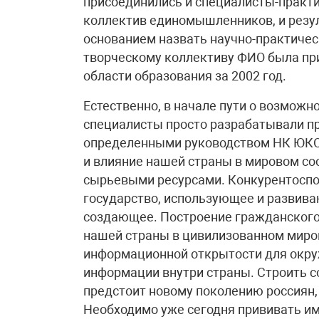
присоединились и специалисты-практи
коллектив единомышленников, и резул
основанием назвать научно-практическ
творческому коллективу ФИО была пр
области образования за 2002 год.
Естественно, в начале пути о возможн
специалисты просто разрабатывали пр
определенными руководством НК ЮКОС
и влияние нашей страны в мировом со
сырьевыми ресурсами. Конкурентоспос
государство, использующее и развиваю
создающее. Построение гражданского 
нашей страны в цивилизованном миро
информационной открытости для окру
информации внутри страны. Строить 
предстоит новому поколению россиян
Необходимо уже сегодня прививать и