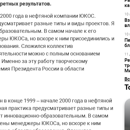
Ра
ретных результатов.
ка
10 
 2000 года в нефтяной компании ЮКОС.
Вз
усматривает разные типы и виды проектов. Я
вл
бразовательным. В самом начале к его
10 
ры ЮКОСа, но вскоре к ним присоединились и
Пе
бл
зования. Сложился коллектив
еятельности можно с полным основанием
11 
Ре
 Именно за эту работу творческому
тр
мия Президента России в области
М
Вс
Т
 в конце 1999 – начале 2000 года в нефтяной
ая практика предусматривает разные типы и
кт инновационно-образовательным. В самом
чены менеджеры ЮКОСа, но вскоре к ним