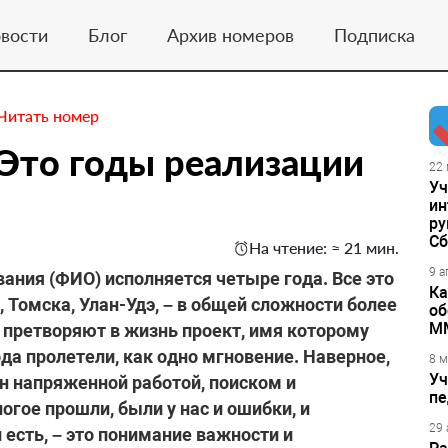
вости
Блог
Архив номеров
Подписка
Читать номер
Это годы реализации
22 
Уч
ин
ру
Сб
На чтение: ≈ 21 мин.
9 а
ания (ФИО) исполняется четыре года. Все это
Ка
 Томска, Улан-Удэ, – в общей сложности более
об
М
, претворяют в жизнь проект, имя которому
ода пролетели, как одно мгновение. Наверное,
8 м
Уч
н напряженной работой, поиском и
пе
гое прошли, были у нас и ошибки, и
29 
 есть, – это понимание важности и