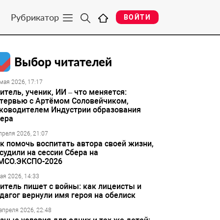
Рубрикатор
ВОЙТИ
Выбор читателей
мая 2026, 17:17
итель, ученик, ИИ – что меняется:
тервью с Артёмом Соловейчиком,
ководителем Индустрии образования
ера
преля 2026, 21:07
к помочь воспитать автора своей жизни,
судили на сессии Сбера на
МСО.ЭКСПО-2026
ая 2026, 14:33
итель пишет с войны: как лицеисты и
дагог вернули имя героя на обелиск
апреля 2026, 22:48