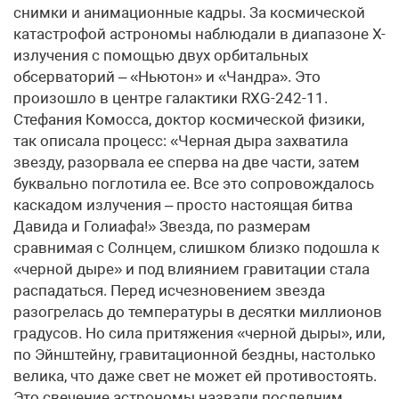
снимки и анимационные кадры. За космической
катастрофой астрономы наблюдали в диапазоне Х-
излучения с помощью двух орбитальных
обсерваторий – «Ньютон» и «Чандра». Это
произошло в центре галактики RXG-242-11.
Стефания Комосса, доктор космической физики,
так описала процесс: «Черная дыра захватила
звезду, разорвала еe сперва на две части, затем
буквально поглотила еe. Все это сопровождалось
каскадом излучения – просто настоящая битва
Давида и Голиафа!» Звезда, по размерам
сравнимая с Солнцем, слишком близко подошла к
«черной дыре» и под влиянием гравитации стала
распадаться. Перед исчезновением звезда
разогрелась до температуры в десятки миллионов
градусов. Но сила притяжения «черной дыры», или,
по Эйнштейну, гравитационной бездны, настолько
велика, что даже свет не может ей противостоять.
Это свечение астрономы назвали последним