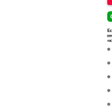
Ес
ин
«