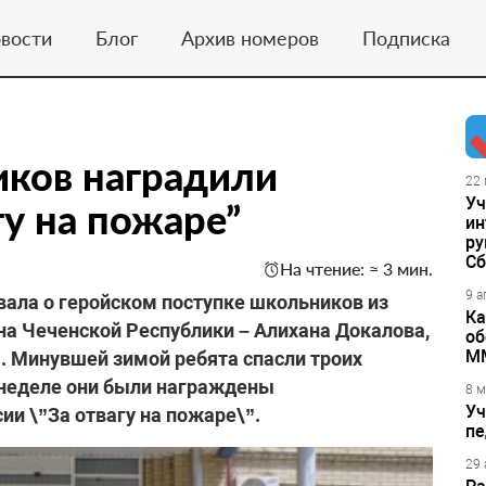
вости
Блог
Архив номеров
Подписка
иков наградили
22 
Уч
гу на пожаре”
ин
ру
Сб
На чтение: ≈ 3 мин.
9 а
вала о геройском поступке школьников из
Ка
на Чеченской Республики – Алихана Докалова,
об
М
. Минувшей зимой ребята спасли троих
 неделе они были награждены
8 м
Уч
 \”За отвагу на пожаре\”.
пе
29 