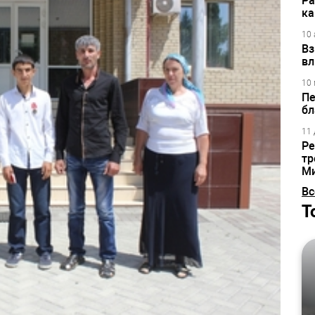
Ра
ка
10 
Вз
вл
10 
Пе
бл
11 
Ре
тр
М
Вс
Т