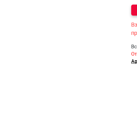
Вз
п
Вс
От
Ар