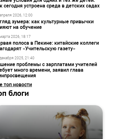
зные условия для одних и тех же детей:
к сегодня устроена среда в детских садах
апреля 2026, 12:00
гляд зумера: как культурные привычки
ияют на обучение
марта 2026, 18:17
рвая полоса в Пекине: китайские коллеги
агодарят «Учительскую газету»
декабря 2025, 21:40
шение проблемы с зарплатами учителей
ебует много времени, заявил глава
инпросвещения
е топ новости
оп блоги