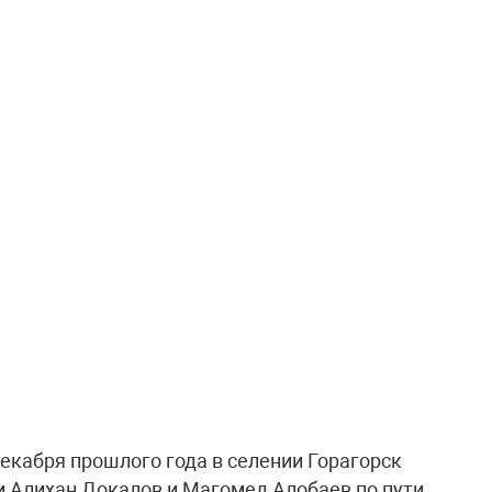
екабря прошлого года в селении Горагорск
 Алихан Докалов и Магомед Алобаев по пути