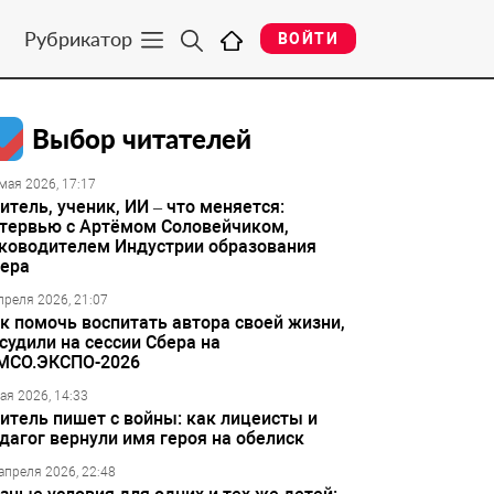
Рубрикатор
ВОЙТИ
Выбор читателей
мая 2026, 17:17
итель, ученик, ИИ – что меняется:
тервью с Артёмом Соловейчиком,
ководителем Индустрии образования
ера
преля 2026, 21:07
к помочь воспитать автора своей жизни,
судили на сессии Сбера на
МСО.ЭКСПО-2026
ая 2026, 14:33
итель пишет с войны: как лицеисты и
дагог вернули имя героя на обелиск
апреля 2026, 22:48