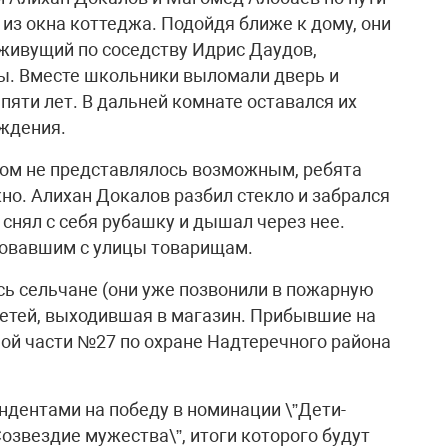
з окна коттеджа. Подойдя ближе к дому, они
живущий по соседству Идрис Даудов,
ы. Вместе школьники выломали дверь и
пяти лет. В дальней комнате оставался их
ждения.
дом не представлялось возможным, ребята
но. Алихан Докалов разбил стекло и забрался
 снял с себя рубашку и дышал через нее.
ховавшим с улицы товарищам.
сь сельчане (они уже позвонили в пожарную
детей, выходившая в магазин. Прибывшие на
ой части №27 по охране Надтеречного района
ндентами на победу в номинации \”Дети-
озвездие мужества\”, итоги которого будут