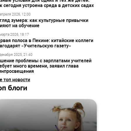
зные условия для одних и тех же детей:
к сегодня устроена среда в детских садах
апреля 2026, 12:00
гляд зумера: как культурные привычки
ияют на обучение
марта 2026, 18:17
рвая полоса в Пекине: китайские коллеги
агодарят «Учительскую газету»
декабря 2025, 21:40
шение проблемы с зарплатами учителей
ебует много времени, заявил глава
инпросвещения
е топ новости
оп блоги