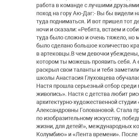
работа в команде с лучшими друзьям
поход на гору Аю-Даг:- Вы бы видели н
туда подниматься. И вот пришел тот д
ночи и сказали: «Ребята, встаем и со
туда было сложно и очень тяжело, но 
было сделано большое количество кра
в артековцы.В чем девочки убеждены, т
котором ты можешь проявить себя. А ес
раскрыл свои таланты и тебя заметили
школы Анастасия Глуховцева обучалас
Настя прошла серьезный отбор среди 
живопись». Настя с детства любит рис
архитектурно-художественной студии
Александровны Головановой. Стала 
по изобразительному искусству, побед
жизни, для детей!», международных к
Колумбию» и «Лента времени». После 