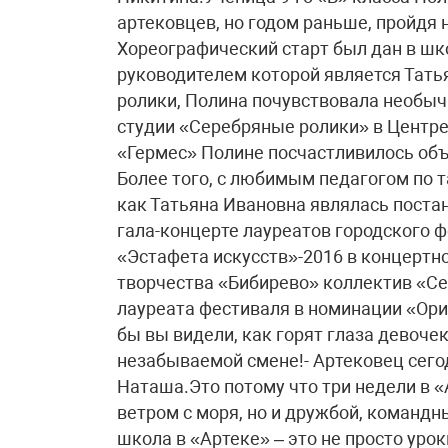
артековцев, но годом раньше, пройдя 
Хореографический старт был дан в шк
руководителем которой является Тат
ролики, Полина почувствовала необыч
студии «Серебряные ролики» в Центре
«Гермес» Полине посчастливилось объ
Более того, с любимым педагогом по т
как Татьяна Ивановна являлась поста
гала-концерте лауреатов городского 
«Эстафета искусств»-2016 в концертн
творчества «Бибирево» коллектив «С
лауреата фестиваля в номинации «Ори
бы вы видели, как горят глаза девочек
незабываемой смене!- Артековец сегод
Наташа.Это потому что три недели в 
ветром с моря, но и дружбой, команд
школа в «Артеке» – это не просто уроки