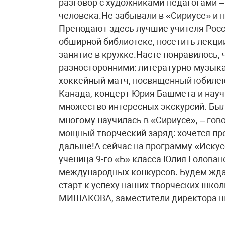
разговор с художниками-педагогами –
человека.Не забывали в «Сириусе» и 
Преподают здесь лучшие учителя Росс
обширной библиотеке, посетить лекц
занятие в кружке.Насте понравилось,
разносторонними: литературно-музык
хоккейный матч, посвященный юбилею
Канада, концерт Юрия Башмета и науч
множество интересных экскурсий. Было
многому научилась в «Сириусе», – гово
мощный творческий заряд: хочется про
дальше!А сейчас на программу «Искус
ученица 9-го «Б» класса Юлия Голован
международных конкурсов. Будем ждат
старт к успеху наших творческих шк
МИШАКОВА, заместители директора 