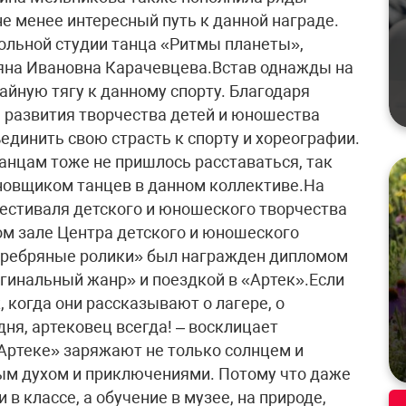
не менее интересный путь к данной награде.
ольной студии танца «Ритмы планеты»,
ьяна Ивановна Карачевцева.Встав однажды на
айную тягу к данному спорту. Благодаря
 развития творчества детей и юношества
единить свою страсть к спорту и хореографии.
анцам тоже не пришлось расставаться, так
новщиком танцев в данном коллективе.На
фестиваля детского и юношеского творчества
ом зале Центра детского и юношеского
еребряные ролики» был награжден дипломом
гинальный жанр» и поездкой в «Артек».Если
, когда они рассказывают о лагере, о
ня, артековец всегда! – восклицает
«Артеке» заряжают не только солнцем и
ным духом и приключениями. Потому что даже
 в классе, а обучение в музее, на природе,