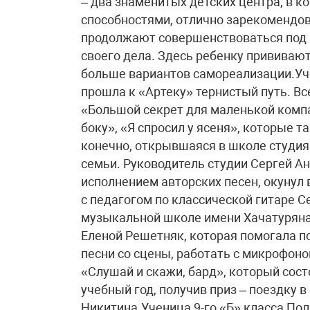
– два знаменитых детских центра, в 
способностями, отлично зарекомендова
продолжают совершенствоваться под 
своего дела. Здесь ребенку прививают
больше вариантов самореализации.Уче
прошла к «Артеку» тернистый путь. Вс
«Большой секрет для маленькой комп
боку», «Я спросил у ясеня», которые т
конечно, открывшаяся в школе студия
семьи. Руководитель студии Сергей А
исполнением авторских песен, окунул
с педагогом по классической гитаре
музыкальной школе имени Хачатуряна
Еленой Решетняк, которая помогала по
песни со сцены, работать с микрофон
«Слушай и скажи, бард», который сост
учебный год, получив приз – поездку в
Никитина.Ученица 9-го «Б» класса По