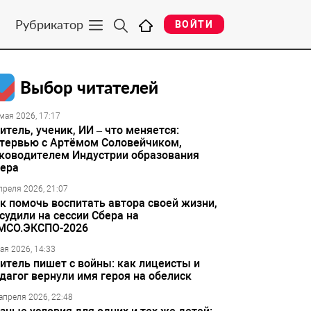
Рубрикатор
ВОЙТИ
Выбор читателей
мая 2026, 17:17
итель, ученик, ИИ – что меняется:
тервью с Артёмом Соловейчиком,
ководителем Индустрии образования
ера
преля 2026, 21:07
к помочь воспитать автора своей жизни,
судили на сессии Сбера на
МСО.ЭКСПО-2026
ая 2026, 14:33
итель пишет с войны: как лицеисты и
дагог вернули имя героя на обелиск
апреля 2026, 22:48