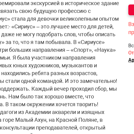
ремировали экскурсией в историческое здание
связать свою будущую профессию с
иус» стала для девочки великолепным опытом
Вз
ет:- «Сириус» – это лучшее место для детей,
п
Я даже не могу подобрать слов, чтобы описать
» за то, что я там побывала. В «Сириусе»
Вс
три больших направления – «Спорт», «Наука»
От
емьи. Я была участником направления
Ар
ливых юных художников, музыкантов и
е находились ребята разных возрастов,
 стали одной командой. И это замечательно!
 поддержать. Каждый вечер проходил сбор, мы
нь. Нам было так хорошо вместе, что
. В таком окружении хочется творить!
дагоги из Академии акварели и изящных
 горе Малый Ахун, на Красной Поляне, в
 консультации преподавателей, открытый