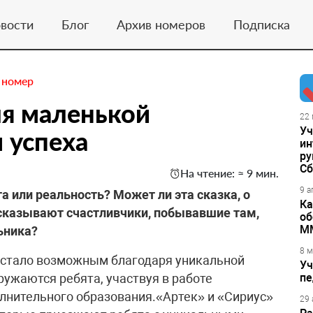
вости
Блог
Архив номеров
Подписка
 номер
ля маленькой
22 
Уч
 успеха
ин
ру
Сб
На чтение: ≈ 9 мин.
9 а
та или реальность? Может ли эта сказка, о
Ка
сказывают счастливчики, побывавшие там,
об
М
ьника?
8 м
 стало возможным благодаря уникальной
Уч
ружаются ребята, участвуя в работе
пе
лнительного образования.«Артек» и «Сириус»
29 