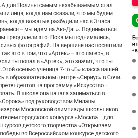
и.А для Полины самым незабываемым стал
аши лица, когда нам сказали, что мы будем
ень, когда вожатые разбудили нас в 3 часа
бираемся – мы идем на Аю-Даг». Подниматься
мы преодолели это. Пока мы поднимались,
Ес
ин
сивых фотографий. На вершине нас посвятили
«
ак это в том, что «Артек» – это лагерь, в
ли ты попал в «Артек», это значит, что ты
.Этой осенью ученица 7-го «Б» класса нашей
ь в образовательном центре «Сириус» в Сочи.
претендентов на программу «Искусство –
овать. В школе она начала заниматься в
 «Сорока» под руководством Миланы
призером Московской олимпиады школьников
ителем городского конкурса «Москва – для
онкурсов детского творчества «Открываем
победы во Всероссийском конкурсе детского