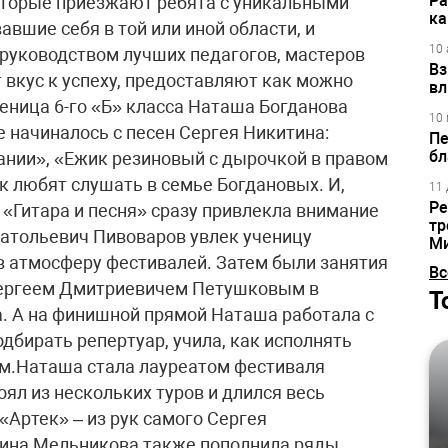
Ра
которые приезжают ребята с уникальными
ка
вшие себя в той или иной области, и
10 
руководством лучших педагогов, мастеров
Вз
 вкус к успеху, предоставляют как можно
вл
ница 6-го «Б» класса Наташа Богданова
10 
е начиналось с песен Сергея Никитина:
Пе
бл
ании», «Ежик резиновый с дырочкой в правом
ак любят слушать в семье Богдановых. И,
11 
Ре
 «Гитара и песня» сразу привлекла внимание
тр
натольевич Пивоваров увлек ученицу
М
 в атмосферу фестивалей. Затем были занятия
Вс
 Сергеем Дмитриевичем Петушковым в
Т
. А на финишной прямой Наташа работала с
дбирать репертуар, учила, как исполнять
ом.Наташа стала лауреатом фестиваля
оял из нескольких туров и длился весь
 «Артек» – из рук самого Сергея
лина Мельникова также пополнила ряды