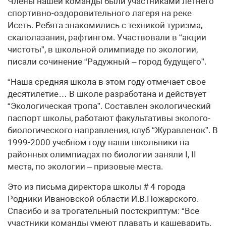
Члены нашей команды были участниками летнего
спортивно-оздоровительного лагеря на реке
Исеть. Ребята знакомились с техникой туризма,
скалолазания, рафтингом. Участвовали в “акции
чистоты”, в школьной олимпиаде по экологии,
писали сочинение “Радужный – город будущего”.
“Наша средняя школа в этом году отмечает свое
десятилетие… В школе разработана и действует
“Экологическая тропа”. Составлен экологический
паспорт школы, работают факультативы эколого-
биологического направления, клуб “Журавленок”. В
1999-2000 учебном году наши школьники на
районных олимпиадах по биологии заняли I, II
места, по экологии – призовые места.
Это из письма директора школы # 4 города
Родники Ивановской области И.В.Пожарского.
Спасибо и за трогательный постскриптум: “Все
участники команды умеют плавать и кашеварить.