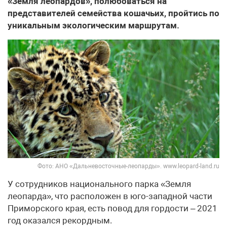
«Земля леопардов», полюбоваться на
представителей семейства кошачьих, пройтись по
уникальным экологическим маршрутам.
Фото: АНО «Дальневосточные-леопарды». www.leopard-land.ru
У сотрудников национального парка «Земля
леопарда», что расположен в юго-западной части
Приморского края, есть повод для гордости – 2021
год оказался рекордным.