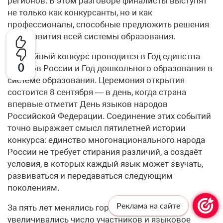
регионов. В этом разговоре финалисты выступят
не только как конкурсанты, но и как
профессионалы, способные предложить решения
для развития всей системы образования.
Юбилейный конкурс проводится в Год единства
0
народов России и Год дошкольного образования в
системе образования. Церемония открытия
состоится 8 сентября — в день, когда страна
впервые отметит День языков народов
Российской Федерации. Соединение этих событий
точно выражает смысл пятилетней истории
конкурса: единство многонационального народа
России не требует стирания различий, а создаёт
условия, в которых каждый язык может звучать,
развиваться и передаваться следующим
поколениям.
Реклама на сайте
За пять лет менялись города проведения,
увеличивались число участников и языковое