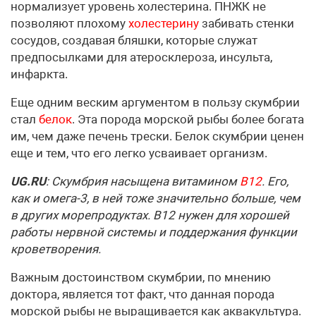
нормализует уровень холестерина. ПНЖК не
позволяют плохому
холестерину
забивать стенки
сосудов, создавая бляшки, которые служат
предпосылками для атеросклероза, инсульта,
инфаркта.
Еще одним веским аргументом в пользу скумбрии
стал
белок
. Эта порода морской рыбы более богата
им, чем даже печень трески. Белок скумбрии ценен
еще и тем, что его легко усваивает организм.
UG.RU
: Скумбрия насыщена витамином
B12
. Его,
как и омега-3, в ней тоже значительно больше, чем
в других морепродуктах. B12 нужен для хорошей
работы нервной системы и поддержания функции
кроветворения.
Важным достоинством скумбрии, по мнению
доктора, является тот факт, что данная порода
морской рыбы не выращивается как аквакультура.