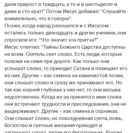
дали прирост в тридцать, а то и в шестьдесят и
даже в сто крат!” Потом Иисус добавил: “Слушайте
внимательно, что я говорю”.
Позже, когда народ разошелся и с Иисусом
остались только двенадцать и другие ученики, они
спросили его: “Что значит эта притча?”
Иисус ответил: “Тайны Божьего Царства доступны
не всем. Сеятель сеет слово. Есть люди, которые
похожи на семя при дороге. Как только они
услышат слово, то приходит Сатана и похищает его
из них. Другие – как семена на каменистой почве,
они слышат слово и сразу же принимают его. Но
так как корней глубоких у них нет, то они весьма
недолговечны. Когда из-за принятого ими слова
они встречают трудности и преследования, они не
выдерживают. Другие – как семена в сорняках.
Они слышат слово, но повседневная суета, ложь,
богатство и суетные желания приходят и
заглушают слово, делая его бесплодным. Другие