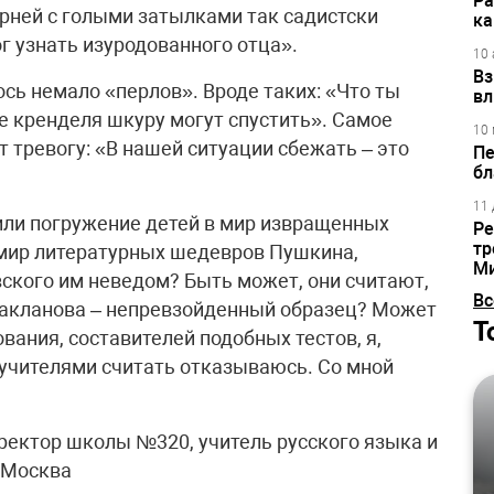
Ра
арней с голыми затылками так садистски
ка
г узнать изуродованного отца».
10 
Вз
ось немало «перлов». Вроде таких: «Что ты
вл
ие кренделя шкуру могут спустить». Самое
10 
 тревогу: «В нашей ситуации сбежать – это
Пе
бл
11 
или погружение детей в мир извращенных
Ре
тр
 мир литературных шедевров Пушкина,
М
вского им неведом? Быть может, они считают,
Вс
 Бакланова – непревзойденный образец? Может
Т
вания, составителей подобных тестов, я,
 учителями считать отказываюсь. Со мной
ектор школы №320, учитель русского языка и
 Москва