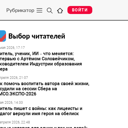
Рубрикатор
ВОЙТИ
Выбор читателей
мая 2026, 17:17
итель, ученик, ИИ – что меняется:
тервью с Артёмом Соловейчиком,
ководителем Индустрии образования
ера
преля 2026, 21:07
к помочь воспитать автора своей жизни,
судили на сессии Сбера на
МСО.ЭКСПО-2026
ая 2026, 14:33
итель пишет с войны: как лицеисты и
дагог вернули имя героя на обелиск
апреля 2026, 22:48