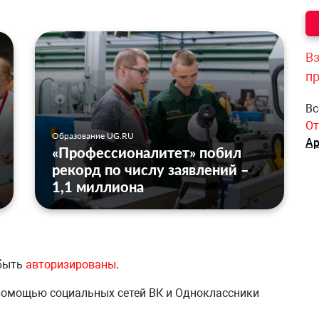
Вз
п
Вс
От
Образование UG.RU
Ар
«Профессионалитет» побил
рекорд по числу заявлений –
1,1 миллиона
 быть
авторизированы
.
 помощью социальных сетей ВК и Одноклассники