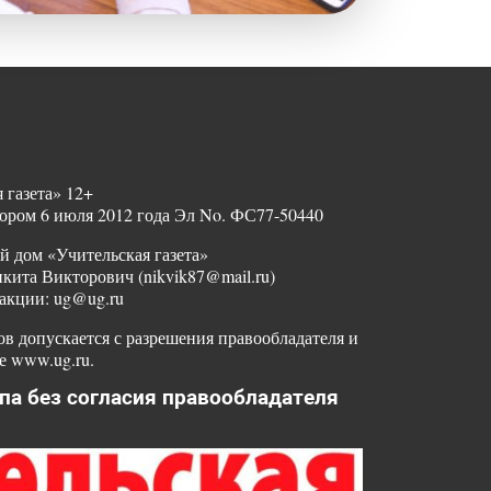
 газета» 12+
ором 6 июля 2012 года Эл No. ФС77-50440
й дом «Учительская газета»
ита Викторович (nikvik87@mail.ru)
акции: ug@ug.ru
в допускается с разрешения правообладателя и
е www.ug.ru.
па без согласия правообладателя