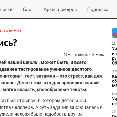
вости
Блог
Архив номеров
Подписка
тать номер
ись?
22 
Уч
ин
На чтение: ≈ 3 мин.
ру
ей нашей школы, может быть, и всего
Сб
едавнее тестирование учеников десятого
9 а
ниторинг, тест, экзамен – это стресс, как для
Ка
об
главное. Дело в том, что для проверки знаний
М
, мягко сказать, своеобразные тексты.
8 м
Уч
ов был отрывок, в котором детально и
пе
ства человека. А суть задания заключалась в
29 
ужели нельзя было подобрать другие