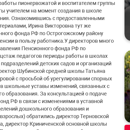
работы пионервожатой и воспитателем группы
оты учителем на момент создания в школе
ния. Ознакомившись с предоставленными
териалами, Ирина Викторовна тут же
ного фонда РФ по Острогожскому району
енсии в пользу работника.У директоров много
равления Пенсионного фонда РФ по
ецстаж педагогов периоды работы в школах
 подразделений детских садов и организаций
иректор Шубинской средней школы Татьяна
ровой с просьбой об урегулировании спорных
в школьные уставы изменений, связанных с
 образования. За консультацией о подаче
онд РФ в связи с изменениями в уставной
делений дошкольного образования и
 взрослых) обратились директор Терновской
, директор Криниченской основной школы