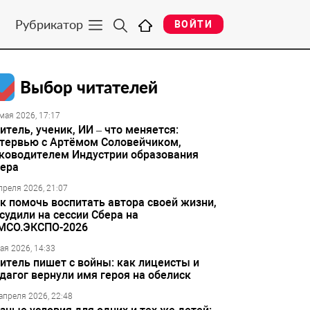
Рубрикатор
ВОЙТИ
Выбор читателей
мая 2026, 17:17
итель, ученик, ИИ – что меняется:
тервью с Артёмом Соловейчиком,
ководителем Индустрии образования
ера
преля 2026, 21:07
к помочь воспитать автора своей жизни,
судили на сессии Сбера на
МСО.ЭКСПО-2026
ая 2026, 14:33
итель пишет с войны: как лицеисты и
дагог вернули имя героя на обелиск
апреля 2026, 22:48