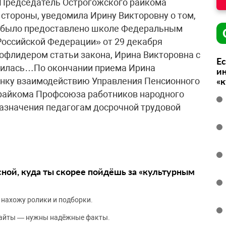
.Председатель Ост­рогожского райкома
 стороны, уведомила Ирину Викторовну о том,
й было предоставлено школе Федеральным
Российской Федерации» от 29 декабря
рофлидером статьи закона, Ирина Викторовна с
Ес
силась…По окончании приема Ирина
ин
нку взаимодействию Управления Пенсионного
«
 райкома Профсоюза работников народного
назначения педагогам досрочной трудовой
сной, куда ты скорее пойдёшь за «культурным
 нахожу ролики и подборки.
сайты — нужны надёжные факты.