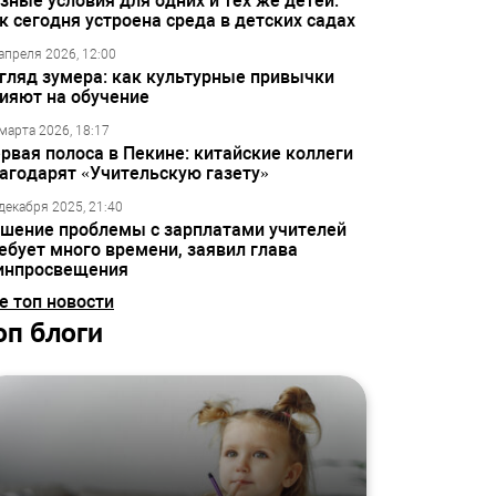
зные условия для одних и тех же детей:
к сегодня устроена среда в детских садах
апреля 2026, 12:00
гляд зумера: как культурные привычки
ияют на обучение
марта 2026, 18:17
рвая полоса в Пекине: китайские коллеги
агодарят «Учительскую газету»
декабря 2025, 21:40
шение проблемы с зарплатами учителей
ебует много времени, заявил глава
инпросвещения
е топ новости
оп блоги