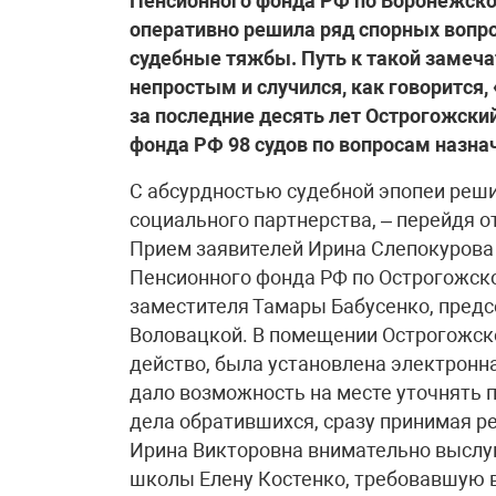
Пенсионного фонда РФ по Воронежско
оперативно решила ряд спорных вопро
судебные тяжбы. Путь к такой замеч
непростым и случился, как говорится
за последние десять лет Острогожски
фонда РФ 98 судов по вопросам назна
С абсурдностью судебной эпопеи реши
социального партнерства, – перейдя о
Прием заявителей Ирина Слепокурова 
Пенсионного фонда РФ по Острогожско
заместителя Тамары Бабусенко, пред
Воловацкой. В помещении Острогожско
действо, была установлена электронн
дало возможность на месте уточнять 
дела обратившихся, сразу принимая р
Ирина Викторовна внимательно высл
школы Елену Костенко, требовавшую 