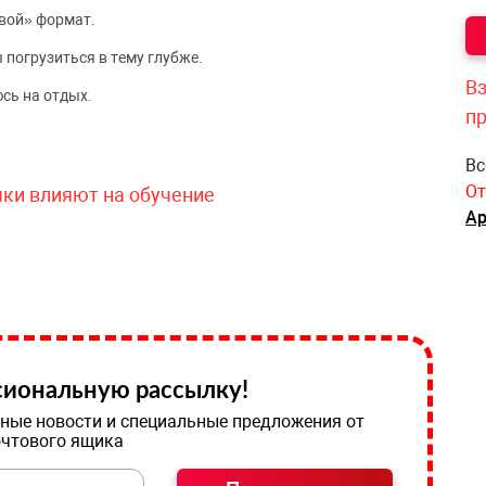
вой» формат.
 погрузиться в тему глубже.
Вз
сь на отдых.
п
Вс
От
чки влияют на обучение
Ар
иональную рассылку!
ные новости и специальные предложения от
очтового ящика