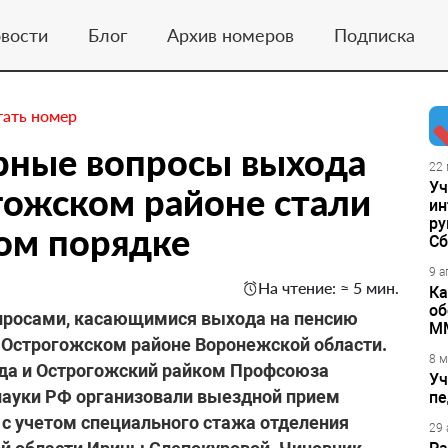
вости
Блог
Архив номеров
Подписка
тать номер
рные вопросы выхода
22 
Уч
гожском районе стали
ин
ру
ом порядке
Сб
9 а
На чтение: ≈ 5 мин.
Ка
об
просами, касающимися выхода на пенсию
М
 Острогожском районе Воронежской области.
8 м
да и Острогожский райком Профсоюза
Уч
науки РФ организовали выездной прием
пе
 с учетом специального стажа отделения
29 