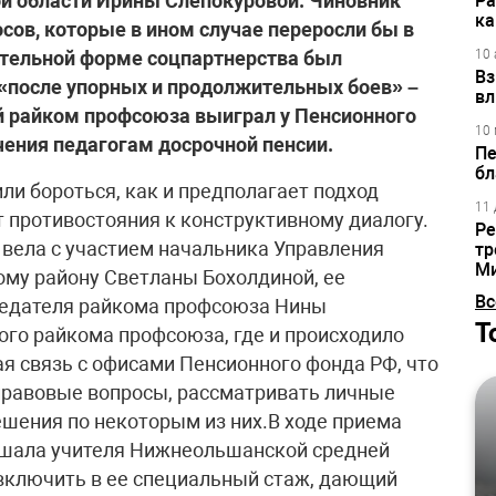
й области Ирины Слепокуровой. Чиновник
Ра
ка
сов, которые в ином случае переросли бы в
ательной форме соцпартнерства был
10 
Вз
, «после упорных и продолжительных боев» –
вл
й райком профсоюза выиграл у Пенсионного
10 
чения педагогам досрочной пенсии.
Пе
бл
ли бороться, как и предполагает подход
11 
т противостояния к конструктивному диалогу.
Ре
вела с участием начальника Управления
тр
М
му району Светланы Бохолдиной, ее
Вс
седателя райкома профсоюза Нины
Т
го райкома профсоюза, где и происходило
ая связь с офисами Пенсионного фонда РФ, что
правовые вопросы, рассматривать личные
ешения по некоторым из них.В ходе приема
ушала учителя Нижнеольшанской средней
включить в ее специальный стаж, дающий