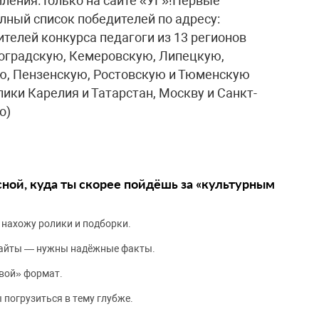
ления.Только на сайте «УГ»!Первые
лный список победителей по адресу:
дителей конкурса педагоги из 13 регионов
гоградскую, Кемеровскую, Липецкую,
ю, Пензенскую, Ростовскую и Тюменскую
лики Карелия и Татарстан, Москву и Санкт-
о)
сной, куда ты скорее пойдёшь за «культурным
 нахожу ролики и подборки.
сайты — нужны надёжные факты.
вой» формат.
 погрузиться в тему глубже.