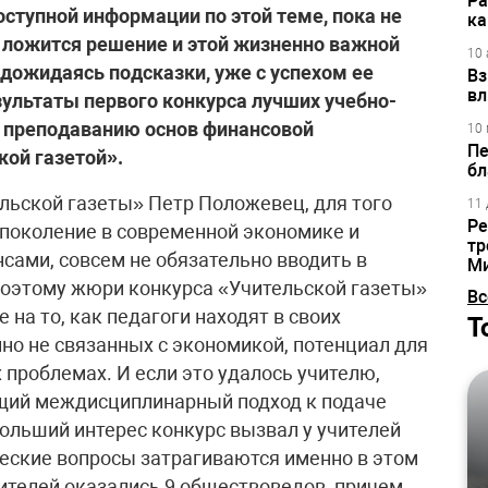
Ра
оступной информации по этой теме, пока не
ка
ы ложится решение и этой жизненно важной
10 
 дожидаясь подсказки, уже с успехом ее
Вз
вл
ультаты первого конкурса лучших учебно-
о преподаванию основ финансовой
10 
Пе
кой газетой».
бл
льской газеты» Петр Положевец, для того
11 
Ре
поколение в современной экономике и
тр
сами, совсем не обязательно вводить в
М
оэтому жюри конкурса «Учительской газеты»
Вс
на то, как педагоги находят в своих
Т
но не связанных с экономикой, потенциал для
проблемах. И если это удалось учителю,
оящий междисциплинарный подход к подаче
больший интерес конкурс вызвал у учителей
еские вопросы затрагиваются именно в этом
дителей оказались 9 обществоведов, причем