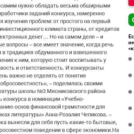
м самим нужно обладать весьма обширными
зработчики заданий конкурса, намеренно
я изучения проблем: от простого на первый
 инвестиционного климата страны, от кредитов
Ес
ектронных денег… Но на самом деле – и
ин
е вопросы – все имеет значение, когда речь
«
я в традициях обдуманного и взвешенного
ения к ним, которую стоит воспитывать у
вость и ответственность. И конкурсанты
ень важно не отделять от понятия
обросовестность», – поделилась своими
ературы школы №3 Мясниковского района
ь конкурса в номинации «Учебно-
ванию основ финансовой грамотности для
роках литературы» Анна-Розалия Чепикова. –
ка вынесли для себя пусть какие-то бытовые,
бросовестном поведении в сфере экономики.На