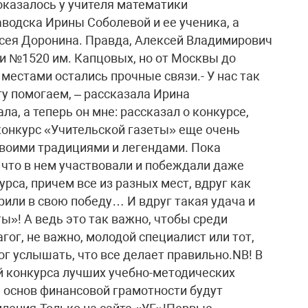
казалось у учителя математики
одска Ирины Соболевой и ее ученика, а
сея Доронина. Правда, Алексей Владимирович
и №1520 им. Капцовых, но от Москвы до
 местами остались прочные связи.- У нас так
гу помогаем, – рассказала Ирина
ла, а теперь он мне: рассказал о конкурсе,
онкурс «Учительской газеты» еще очень
своими традициями и легендами. Пока
 что в нем участвовали и побеждали даже
урса, причем все из разных мест, вдруг как
ерили в свою победу… И вдруг такая удача и
ы»! А ведь это так важно, чтобы среди
ог, не важно, молодой специалист или тот,
мог услышать, что все делает правильно.NB! В
 конкурса лучших учебно-методических
 основ финансовой грамотности будут