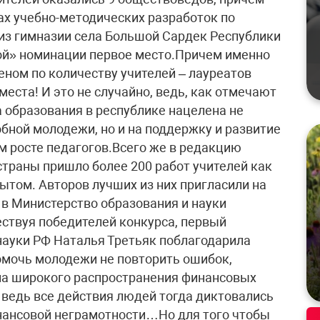
ах учебно-методических разработок по
 из гимназии села Большой Сардек Республики
ой» номинации первое место.Причем именно
еном по количеству учителей – лауреатов
места! И это не случайно, ведь, как отмечают
а образования в республике нацелена не
бной молодежи, но и на поддержку и развитие
 росте педагогов.Всего же в редакцию
страны пришло более 200 работ учителей как
ытом. Авторов лучших из них пригласили на
в Министерство образования и науки
ствуя победителей конкурса, первый
науки РФ Наталья Третьяк поблагодарила
помочь молодежи не повторить ошибок,
на широкого распространения финансовых
 ведь все действия людей тогда диктовались
нансовой неграмотности…Но для того чтобы