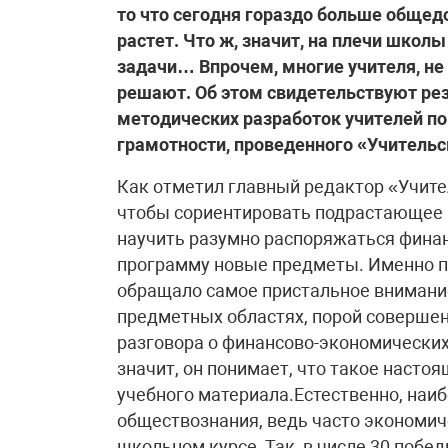
то что сегодня гораздо больше общед
растет. Что ж, значит, на плечи школ
задачи… Впрочем, многие учителя, не
решают. Об этом свидетельствуют рез
методических разработок учителей п
грамотности, проведенного «Учительс
Как отметил главный редактор «Учите
чтобы сориентировать подрастающее 
научить разумно распоряжаться финан
программу новые предметы. Именно п
обращало самое пристальное внимание 
предметных областях, порой совершен
разговора о финансово-экономических 
значит, он понимает, что такое наст
учебного материала.Естественно, наи
обществознания, ведь часто экономич
школьном курсе. Так, в числе 30 побе