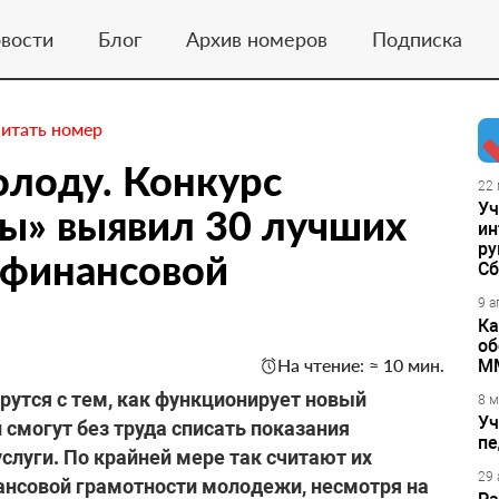
вости
Блог
Архив номеров
Подписка
итать номер
лоду. Конкурс
22 
Уч
ты» выявил 30 лучших
ин
ру
 финансовой
Сб
9 а
Ка
об
На чтение: ≈ 10 мин.
М
утся с тем, как функционирует новый
8 м
Уч
 смогут без труда списать показания
пе
слуги. По крайней мере так считают их
29 
нансовой грамотности молодежи, несмотря на