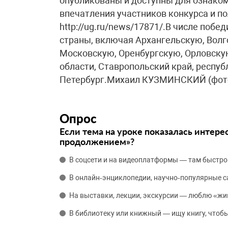
опубликованы и доступны для ознаком
впечатления участников конкурса и по
http://ug.ru/news/17871/.В числе побе
страны, включая Архангельскую, Вол
Московскую, Оренбургскую, Орловску
области, Ставропольский край, респуб
Петербург.Михаил КУЗМИНСКИЙ (фот
Опрос
Если тема на уроке показалась интере
продолжением»?
В соцсети и на видеоплатформы — там быстро
В онлайн‑энциклопедии, научно‑популярные 
На выставки, лекции, экскурсии — люблю «жи
В библиотеку или книжный — ищу книгу, чтобы