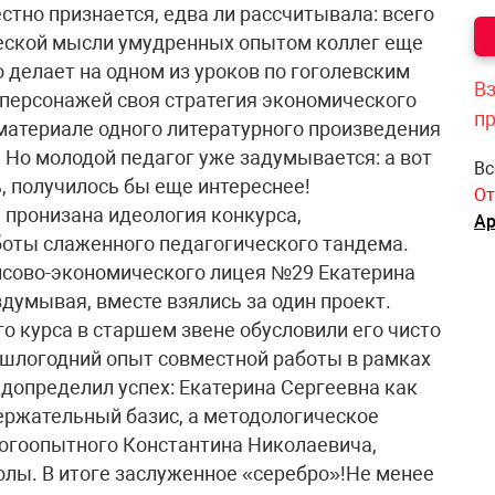
стно признается, едва ли рассчитывала: всего
ческой мысли умудренных опытом коллег еще
о делает на одном из уроков по гоголевским
Вз
персонажей своя стратегия экономического
п
 материале одного литературного произведения
 Но молодой педагог уже задумывается: а вот
Вс
, получилось бы еще интереснее!
От
пронизана идеология конкурса,
Ар
боты слаженного педагогического тандема.
нсово-экономического лицея №29 Екатерина
здумывая, вместе взялись за один проект.
о курса в старшем звене обусловили его чисто
ошлогодний опыт совместной работы в рамках
допределил успех: Екатерина Сергеевна как
ержательный базис, а методологическое
ногоопытного Константина Николаевича,
олы. В итоге заслуженное «серебро»!Не менее