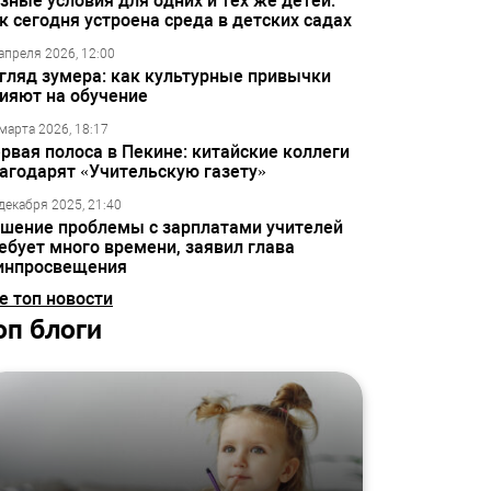
зные условия для одних и тех же детей:
к сегодня устроена среда в детских садах
апреля 2026, 12:00
гляд зумера: как культурные привычки
ияют на обучение
марта 2026, 18:17
рвая полоса в Пекине: китайские коллеги
агодарят «Учительскую газету»
декабря 2025, 21:40
шение проблемы с зарплатами учителей
ебует много времени, заявил глава
инпросвещения
е топ новости
оп блоги