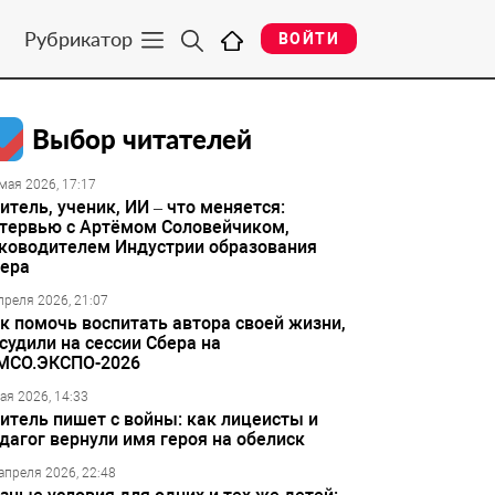
Рубрикатор
ВОЙТИ
Выбор читателей
мая 2026, 17:17
итель, ученик, ИИ – что меняется:
тервью с Артёмом Соловейчиком,
ководителем Индустрии образования
ера
преля 2026, 21:07
к помочь воспитать автора своей жизни,
судили на сессии Сбера на
МСО.ЭКСПО-2026
ая 2026, 14:33
итель пишет с войны: как лицеисты и
дагог вернули имя героя на обелиск
апреля 2026, 22:48