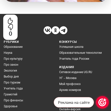
0
РУБРИКИ
КОНКУРСЫ
Образование
Успешная школа
Наука
Образовательные технологии
Про культуру
Учитель года России
Про закон
ИЗДАНИЯ
Экология
Сетевое издание UG.RU
Выбор дня
УГ – Москва
Про туризм
Мой профсоюз
Учитель года
Архив номеров
Грамотей
ПОДПИСКА
Про финансы
Реклама на сайте
Бумажная версия
Здоровье
Онлайн-версия