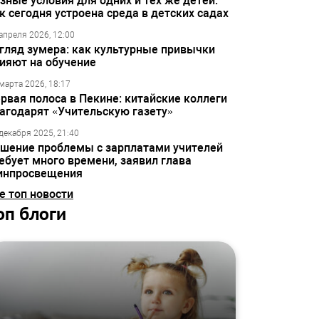
зные условия для одних и тех же детей:
к сегодня устроена среда в детских садах
апреля 2026, 12:00
гляд зумера: как культурные привычки
ияют на обучение
марта 2026, 18:17
рвая полоса в Пекине: китайские коллеги
агодарят «Учительскую газету»
декабря 2025, 21:40
шение проблемы с зарплатами учителей
ебует много времени, заявил глава
инпросвещения
е топ новости
оп блоги