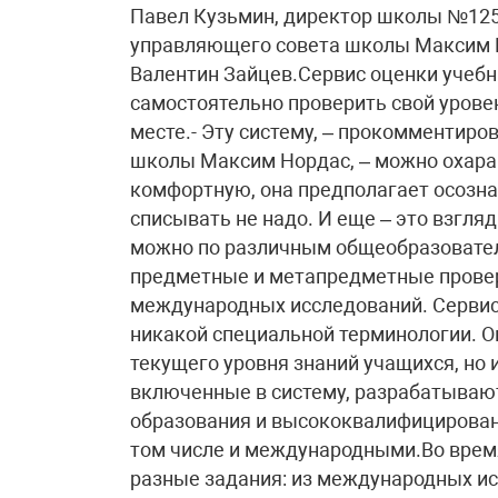
Павел Кузьмин, директор школы №125
управляющего совета школы Максим Н
Валентин Зайцев.Сервис оценки учеб
самостоятельно проверить свой урове
месте.- Эту систему, – прокомментир
школы Максим Нордас, – можно охара
комфортную, она предполагает осозна
списывать не надо. И еще – это взгля
можно по различным общеобразовател
предметные и метапредметные провер
международных исследований. Сервис 
никакой специальной терминологии. О
текущего уровня знаний учащихся, но 
включенные в систему, разрабатываю
образования и высококвалифицирован
том числе и международными.Во врем
разные задания: из международных ис