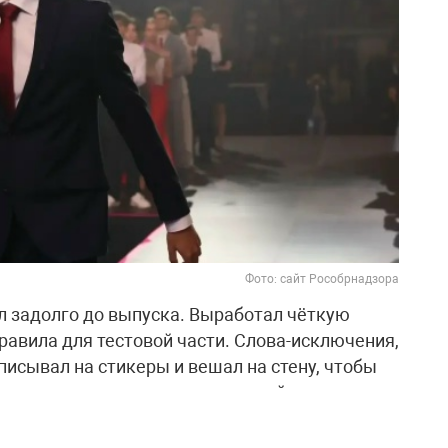
Фото: сайт Рособрнадзора
л задолго до выпуска. Выработал чёткую
правила для тестовой части. Слова-исключения,
исывал на стикеры и вешал на стену, чтобы
шал по пять вариантов тестовой части, а
ельно. Кроме того, каждую неделю писал по
быстро и чётко формулировать мысли.