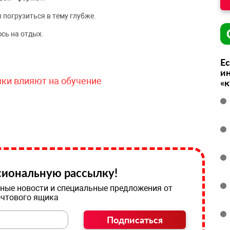
 погрузиться в тему глубже.
сь на отдых.
Ес
ин
чки влияют на обучение
«
иональную рассылку!
ные новости и специальные предложения от
очтового ящика
Подписаться