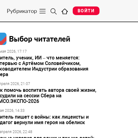
Рубрикатор
ВОЙТИ
Выбор читателей
мая 2026, 17:17
итель, ученик, ИИ – что меняется:
тервью с Артёмом Соловейчиком,
ководителем Индустрии образования
ера
преля 2026, 21:07
к помочь воспитать автора своей жизни,
судили на сессии Сбера на
МСО.ЭКСПО-2026
ая 2026, 14:33
итель пишет с войны: как лицеисты и
дагог вернули имя героя на обелиск
апреля 2026, 22:48