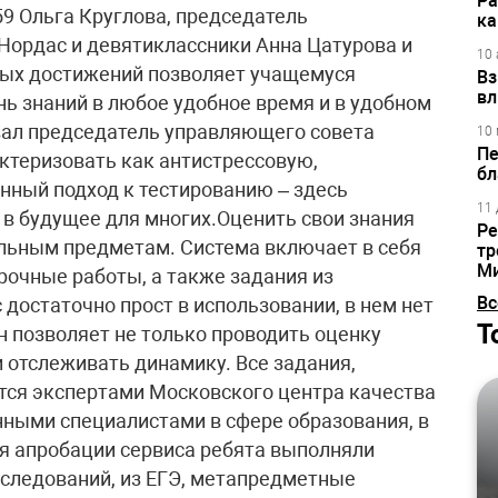
Ра
9 Ольга Круглова, председатель
ка
ордас и девятиклассники Анна Цатурова и
10 
ных достижений позволяет учащемуся
Вз
вл
нь знаний в любое удобное время и в удобном
овал председатель управляющего совета
10 
Пе
ктеризовать как антистрессовую,
бл
нный подход к тестированию – здесь
11 
д в будущее для многих.Оценить свои знания
Ре
ьным предметам. Система включает в себя
тр
М
очные работы, а также задания из
Вс
достаточно прост в использовании, в нем нет
Т
н позволяет не только проводить оценку
и отслеживать динамику. Все задания,
тся экспертами Московского центра качества
ными специалистами в сфере образования, в
я апробации сервиса ребята выполняли
следований, из ЕГЭ, метапредметные