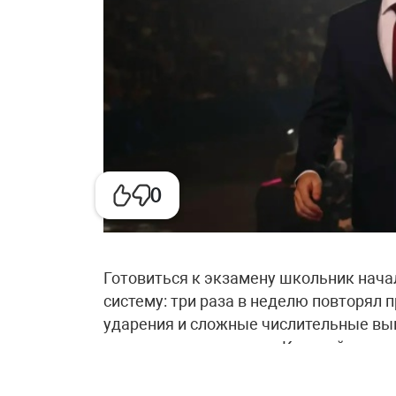
0
Готовиться к экзамену школьник нача
систему: три раза в неделю повторял 
ударения и сложные числительные вып
запоминать визуально. Каждый день ре
задания с ошибками прорабатывал отд
два-три сочинения, чтобы научиться 