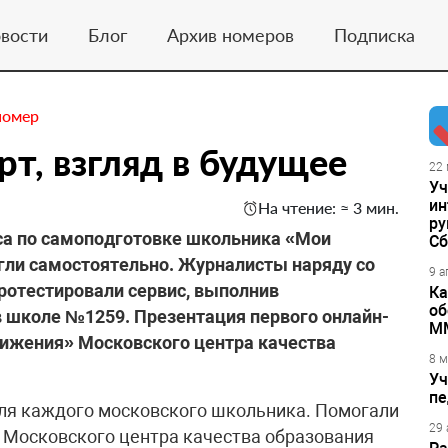
вости
Блог
Архив номеров
Подписка
номер
т, взгляд в будущее
22 
Уч
ин
На чтение: ≈ 3 мин.
ру
а по самоподготовке школьника «Мои
Сб
ли самостоятельно. Журналисты наряду со
9 а
ротестировали сервис, выполнив
Ка
об
в школе №1259. Презентация первого онлайн-
М
тижения» Московского центра качества
8 м
Уч
пе
 для каждого московского школьника. Помогали
29 
 Московского центра качества образования