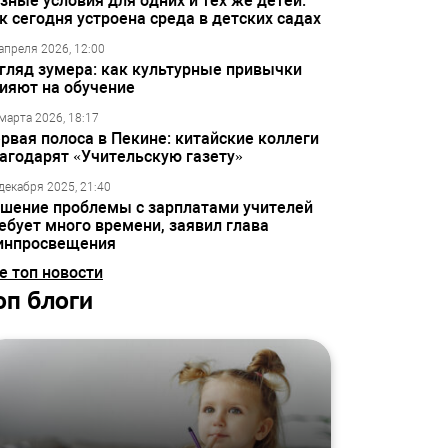
зные условия для одних и тех же детей:
к сегодня устроена среда в детских садах
апреля 2026, 12:00
гляд зумера: как культурные привычки
ияют на обучение
марта 2026, 18:17
рвая полоса в Пекине: китайские коллеги
агодарят «Учительскую газету»
декабря 2025, 21:40
шение проблемы с зарплатами учителей
ебует много времени, заявил глава
инпросвещения
е топ новости
оп блоги