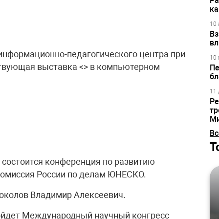
Ра
ка
10 
Вз
вл
 информационно-педагогического центра при
10 
твующая выставка <> в компьютерном
Пе
бл
11 
Ре
тр
М
Вс
Т
е состоится конференция по развитию
Комиссия России по делам ЮНЕСКО.
Соколов Владимир Алексеевич.
ройдет Международный научный конгресс