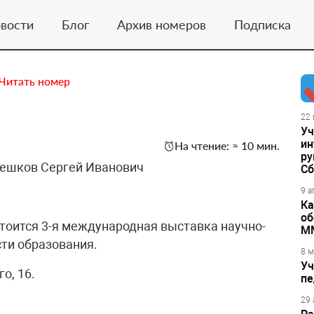
вости
Блог
Архив номеров
Подписка
Читать номер
22 
Уч
ин
На чтение: ≈ 10 мин.
ру
 Пешков Сергей Иванович
Сб
9 а
Ка
об
стоится 3-я международная выставка научно-
М
сти образования.
8 м
Уч
о, 16.
пе
29 