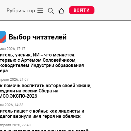
Рубрикатор
ВОЙТИ
Выбор читателей
мая 2026, 17:17
итель, ученик, ИИ – что меняется:
тервью с Артёмом Соловейчиком,
ководителем Индустрии образования
ера
преля 2026, 21:07
к помочь воспитать автора своей жизни,
судили на сессии Сбера на
МСО.ЭКСПО-2026
ая 2026, 14:33
итель пишет с войны: как лицеисты и
дагог вернули имя героя на обелиск
апреля 2026, 22:48