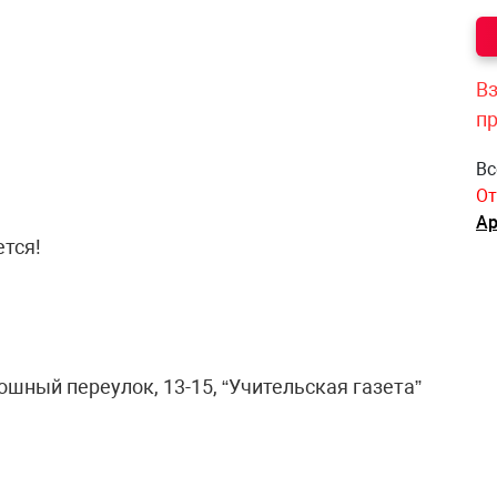
Вз
п
Вс
От
Ар
тся!
ошный переулок, 13-15, “Учительская газета”