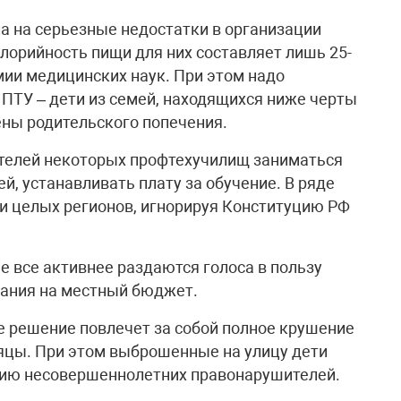
а на серьезные недостатки в организации
алорийность пищи для них составляет лишь 25-
ии медицинских наук. При этом надо
 ПТУ – дети из семей, находящихся ниже черты
ены родительского попечения.
телей некоторых профтехучилищ заниматься
, устанавливать плату за обучение. В ряде
ли целых регионов, игнорируя Конституцию РФ
е все активнее раздаются голоса в пользу
ания на местный бюджет.
ое решение повлечет за собой полное крушение
яцы. При этом выброшенные на улицу дети
рмию несовершеннолетних правонарушителей.