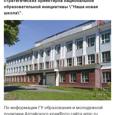
стратегических ориентиров национальной
образовательной инициативы \”Наша новая
школа\”.
По информации ГУ образования и молодежной
политики Алтайского краяФото сайта amic.ru