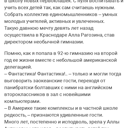
в школу новых первоклашек. С нуля воспитывать и
учить всех детей так, как сам считаешь нужным.
Собрать коллектив единомышленников – умных
молодых учителей, активных и увлеченных.
Такую давнюю мечту девять лет назад
осуществила в Краснодаре Алла Рагозина, став
директором необычной гимназии.
Помню, как я попала в 92-ю гимназию на второй
год ее жизни вместе с небольшой американской
делегацией.
– Фантастика! Фантастика!.. – только и могли тогда
выговорить заокеанские гости, переходя от
панибратски болтавших с ними на английском
второклассников в зал с новейшими
компьютерами.
– В Америке такие комплексы и в частной школе
редкость, – признаются удивленные гости.
Много лет, постепенно и исподволь, зрела у Аллы