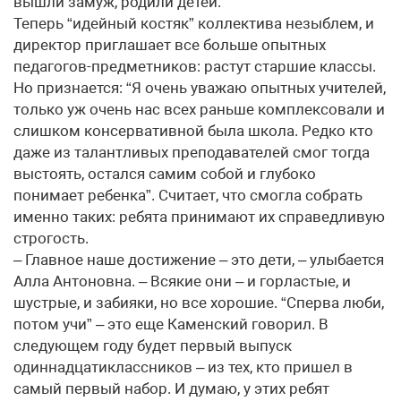
вышли замуж, родили детей.
Теперь “идейный костяк” коллектива незыблем, и
директор приглашает все больше опытных
педагогов-предметников: растут старшие классы.
Но признается: “Я очень уважаю опытных учителей,
только уж очень нас всех раньше комплексовали и
слишком консервативной была школа. Редко кто
даже из талантливых преподавателей смог тогда
выстоять, остался самим собой и глубоко
понимает ребенка”. Считает, что смогла собрать
именно таких: ребята принимают их справедливую
строгость.
– Главное наше достижение – это дети, – улыбается
Алла Антоновна. – Всякие они – и горластые, и
шустрые, и забияки, но все хорошие. “Сперва люби,
потом учи” – это еще Каменский говорил. В
следующем году будет первый выпуск
одиннадцатиклассников – из тех, кто пришел в
самый первый набор. И думаю, у этих ребят