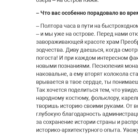
– Что вас особенно порадовало во вр
– Полтора часа в пути на быстроходно
– и мы уже на острове. Перед нами от
завораживающей красоте храм Преобр
зодчества. Диву даешься, когда смот
погоста! И при каждом интересном фа
новыми познаниями. Песнопения мона
наковальне, а ему вторят колокола ст
врывается в твое сердце, ты понимаеш
Так хочется поделиться тем, что увид
народному костюму, фольклору, карель
творишь историю своими руками. От 
глубокую благодарность администрац
за сохранение истории страны и расп
историко-архитектурного опыта. Увож