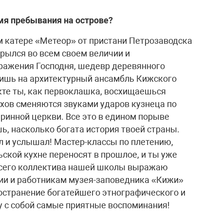
емя пребывания на острове?
м катере «Метеор» от пристани Петрозаводска
крылся во всем своем величии и
ажения Господня, шедевр деревянного
ришь на архитектурный ансамбль Кижского
кте ты, как первоклашка, восхищаешься
хов сменяются звуками ударов кузнеца по
аринной церкви. Все это в едином порыве
ь, насколько богата история твоей страны.
ел и услышал! Мастер-классы по плетению,
ской кухне переносят в прошлое, и ты уже
всего коллектива нашей школы выражаю
ии и работникам музея-заповедника «Кижи»
ространение богатейшего этнографического и
у с собой самые приятные воспоминания!