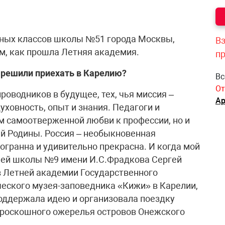
ьных классов школы №51 города Москвы,
Вз
м, как прошла Летняя академия.
п
 решили приехать в Карелию?
Вс
От
проводников в будущее, тех, чья миссия –
Ар
уховность, опыт и знания. Педагоги и
м самоотверженной любви к профессии, но и
й Родины. Россия – необыкновенная
гогранна и удивительно прекрасна. И когда мой
дней школы №9 имени И.С.Фрадкова Сергей
в Летней академии Государственного
ческого музея-заповедника «Кижи» в Карелии,
оддержала идею и организовала поездку
 роскошного ожерелья островов Онежского