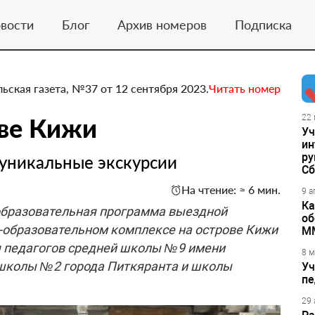
вости
Блог
Архив номеров
Подписка
ьская газета, №37 от 12 сентября 2023.
Читать номер
ове Кижи
22 
Уч
ин
ру
уникальные экскурсии
Сб
На чтение: ≈ 6 мин.
9 а
Ка
-образовательная программа выездной
об
-образовательном комплексе на острове Кижи
М
ня педагогов средней школы №9 имени
8 м
 школы №2 города Питкяранта и школы
Уч
пе
29 