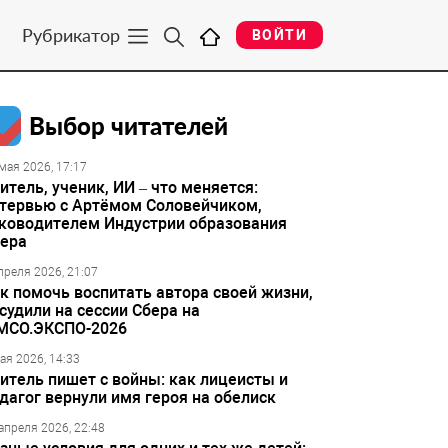
Рубрикатор
ВОЙТИ
Выбор читателей
мая 2026, 17:17
итель, ученик, ИИ – что меняется:
тервью с Артёмом Соловейчиком,
ководителем Индустрии образования
ера
преля 2026, 21:07
к помочь воспитать автора своей жизни,
судили на сессии Сбера на
МСО.ЭКСПО-2026
ая 2026, 14:33
итель пишет с войны: как лицеисты и
дагог вернули имя героя на обелиск
апреля 2026, 22:48