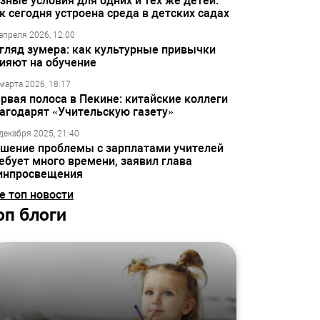
зные условия для одних и тех же детей:
к сегодня устроена среда в детских садах
апреля 2026, 12:00
гляд зумера: как культурные привычки
ияют на обучение
марта 2026, 18:17
рвая полоса в Пекине: китайские коллеги
агодарят «Учительскую газету»
декабря 2025, 21:40
шение проблемы с зарплатами учителей
ебует много времени, заявил глава
инпросвещения
е топ новости
оп блоги