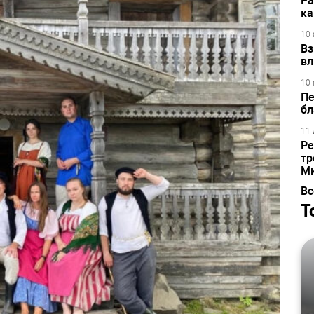
Ра
ка
10 
Вз
вл
10 
Пе
бл
11 
Ре
тр
М
Вс
Т