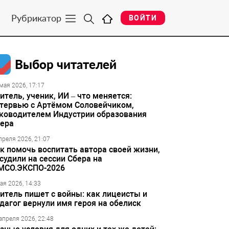
Рубрикатор
ВОЙТИ
Выбор читателей
мая 2026, 17:17
итель, ученик, ИИ – что меняется:
тервью с Артёмом Соловейчиком,
ководителем Индустрии образования
ера
преля 2026, 21:07
к помочь воспитать автора своей жизни,
судили на сессии Сбера на
МСО.ЭКСПО-2026
ая 2026, 14:33
итель пишет с войны: как лицеисты и
дагог вернули имя героя на обелиск
апреля 2026, 22:48