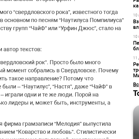
Ра
ка
мого “свердловского рока”, известного тогда
10 
в основном по песням “Наутилуса Помпилиуса”
Вз
вл
ству групп “ЧайФ” или “Урфин Джюс”, стало на
10 
Пе
бл
 автор текстов:
11 
свердловский рок”. Просто было много
Ре
ый момент собрались в Свердловске. Почему
тр
М
ть такое направление? Потому что
Вс
 были – “Наутилус”, “Настя”, даже “ЧайФ” в
Т
– играли одни и те же люди. Порой на
ко лидеры и, может быть, инструменты, а
ая фирма грамзаписи “Мелодия” выпустила
анием “Коварство и любовь”. Стилистически