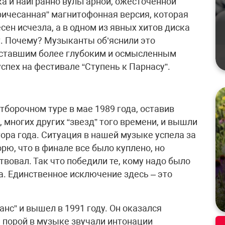
ка и наигранно вульгарной, ожесточенной
ричесанная” магнитофонная версия, которая
сен исчезла, а в одном из явных хитов диска
т. Почему? Музыканты об’яснили это
 ставшим более глубоким и осмысленным
спех на фестивале “Ступень к Парнасу”.
тборочном туре в мае 1989 года, оставив
 многих других “звезд” того времени, и вышли
тора года. Ситуация в нашей музыке успела за
орю, что в финале все было куплено, но
вовал. Так что победили те, кому надо было
а. Единственное исключение здесь – это
с” и вышел в 1991 году. Он оказался
 порой в музыке звучали интонации