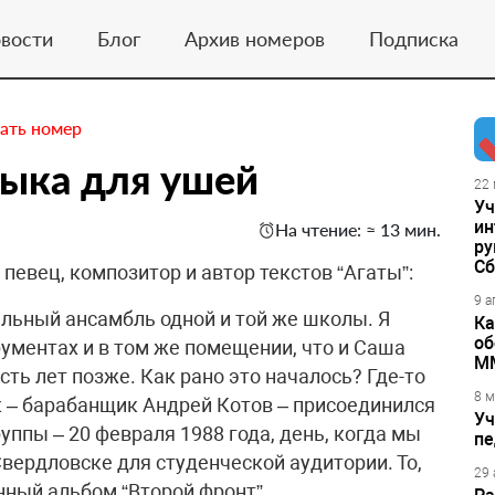
вости
Блог
Архив номеров
Подписка
ать номер
ыка для ушей
22 
Уч
ин
На чтение: ≈ 13 мин.
ру
Сб
 певец, композитор и автор текстов “Агаты”:
9 а
льный ансамбль одной и той же школы. Я
Ка
об
рументах и в том же помещении, что и Саша
М
сть лет позже. Как рано это началось? Где-то
8 м
к – барабанщик Андрей Котов – присоединился
Уч
руппы – 20 февраля 1988 года, день, когда мы
пе
вердловске для студенческой аудитории. То,
29 
нный альбом “Второй фронт”.