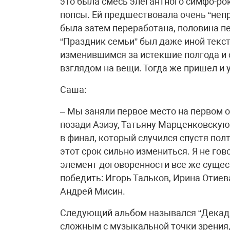
это была смесь элегантного симфо-ро
попсы. Ей предшествовала очень “неп
была затем переработана, половина пе
“Праздник семьи” был даже иной текс
изменившимся за истекшие полгода и
взглядом на вещи. Тогда же пришел и у
Саша:
– Мы заняли первое место на первом о
позади Азизу, Татьяну Марценковскую,
в финал, который случился спустя пол
этот срок сильно измениться. Я не гов
элемент договоренности все же сущест
победить: Игорь Тальков, Ирина Отиев
Андрей Мисин.
Следующий альбом назывался “Декадан
сложным с музыкальной точки зрения,