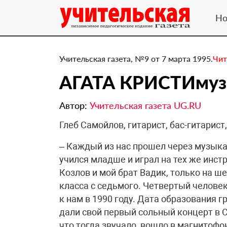
Но
Учительская газета, №9 от 7 марта 1995.
Чит
АГАТА КРИСТИмуз
Автор:
Учительская газета UG.RU
Глеб Самойлов, гитарист, бас-гитарист,
– Каждый из нас прошел через музыка
учился младше и играл на тех же инст
Козлов и мой брат Вадик, только на ше
класса с седьмого. Четвертый челове
к нам в 1990 году. Дата образования г
дали свой первый сольный концерт в С
что тогда звучало, вошло в магнитофо