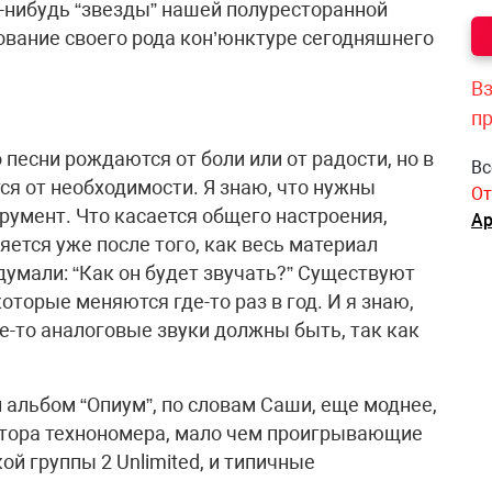
й-нибудь “звезды” нашей полуресторанной
ование своего рода кон’юнктуре сегодняшнего
Вз
п
о песни рождаются от боли или от радости, но в
Вс
ся от необходимости. Я знаю, что нужны
От
трумент. Что касается общего настроения,
Ар
яется уже после того, как весь материал
думали: “Как он будет звучать?” Существуют
оторые меняются где-то раз в год. И я знаю,
ие-то аналоговые звуки должны быть, так как
альбом “Опиум”, по словам Саши, еще моднее,
лтора технономера, мало чем проигрывающие
й группы 2 Unlimited, и типичные