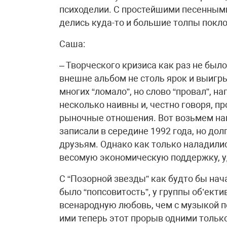
психоделии. С простейшими песенными
делись куда-то и большие толпы покло
Саша:
– Творческого кризиса как раз не было.
внешне альбом не столь ярок и выигры
многих “ломало”, но слово “провал”, н
несколько наивны и, честно говоря, п
рыночные отношения. Вот возьмем наш
записали в середине 1992 года, но до
друзьям. Однако как только наладили
весомую экономическую поддержку, уд
С “Позорной звезды” как будто бы на
было “попсовитость”, у группы об’ект
всенародную любовь, чем с музыкой пе
ими теперь этот прорыв одними только