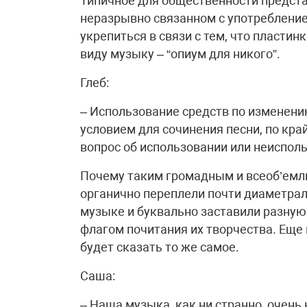
Типичное для общественности предста
неразрывно связанном с употреблени
укрепиться в связи с тем, что пластин
виду музыку – “опиум для никого”.
Глеб:
– Использование средств по изменени
условием для сочинения песни, по кра
вопрос об использовании или неисполь
Почему таким громадным и всеоб’емлю
органично переплели почти диаметра
музыке и буквально заставили разную
флагом почитания их творчества. Еще 
будет сказать то же самое.
Саша:
– Наша музыка, как ни странно, очен