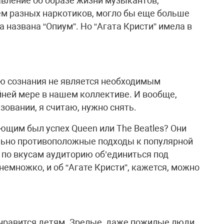
вление об образе жизни музыкантов,
ем разных наркотиков, могло бы еще больше
ка названа “Опиум”. Но “Агата Кристи” имела в
ю сознания не является необходимым
йней мере в нашем коллективе. И вообще,
зовании, я считаю, нужно снять.
щим был успех Queen или The Beatles? Они
льно противоположные подходы к популярной
 по вкусам аудиторию об’единиться под
немножко, и об “Агате Кристи”, кажется, можно
ь нравится детям. Зрелые, даже пожилые люди