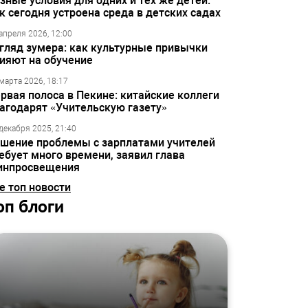
зные условия для одних и тех же детей:
к сегодня устроена среда в детских садах
апреля 2026, 12:00
гляд зумера: как культурные привычки
ияют на обучение
марта 2026, 18:17
рвая полоса в Пекине: китайские коллеги
агодарят «Учительскую газету»
декабря 2025, 21:40
шение проблемы с зарплатами учителей
ебует много времени, заявил глава
инпросвещения
е топ новости
оп блоги