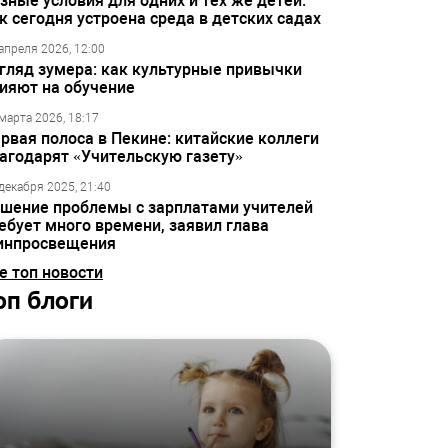
зные условия для одних и тех же детей:
к сегодня устроена среда в детских садах
апреля 2026, 12:00
гляд зумера: как культурные привычки
ияют на обучение
марта 2026, 18:17
рвая полоса в Пекине: китайские коллеги
агодарят «Учительскую газету»
декабря 2025, 21:40
шение проблемы с зарплатами учителей
ебует много времени, заявил глава
инпросвещения
е топ новости
оп блоги