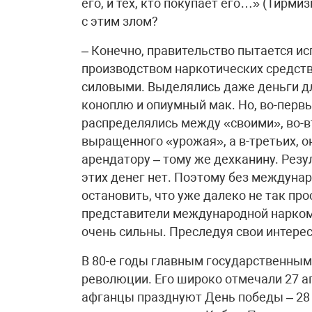
его, и тех, кто покупает его…» (Тирм
с этим злом?
– Конечно, правительство пытается и
производством наркотических средств
силовыми. Выделялись даже деньги дл
коноплю и опиумный мак. Но, во-первы
распределялись между «своими», во-в
выращенного «урожая», а в-третьих, о
арендатору – тому же дехканину. Резу
этих денег нет. Поэтому без междуна
остановить, что уже далеко не так пр
представители международной нарком
очень сильны. Преследуя свои интерес
В 80-е годы главным государственным
революции. Его широко отмечали 27 а
афганцы празднуют День победы – 28 