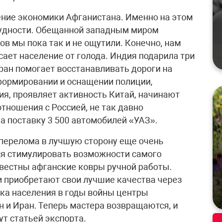
ение экономики Афганистана. Именно на этом
удности. Обещанной западным миром
ов мы пока так и не ощутили. Конечно, нам
ает население от голода. Индия подарила три
Иран помогает восстанавливать дороги на
 формировании и оснащении полиции,
я, проявляет активность Китай, начинают
тношения с Россией, не так давно
 поставку 3 500 автомобилей «УАЗ».
 перелома в лучшую сторону еще очень
ся стимулировать возможности самого
звестны афганские ковры ручной работы.
и приобретают свои лучшие качества через
ока населения в годы войны центры
н и Иран. Теперь мастера возвращаются, и
ут статьей экспорта.