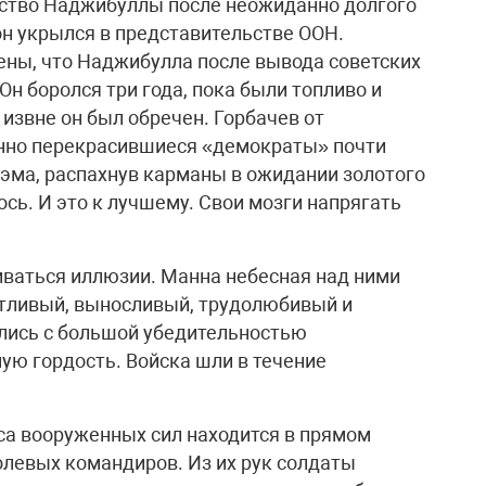
ство Наджибуллы после неожиданно долгого
он укрылся в представительстве ООН.
ены, что Наджибулла после вывода советских
Он боролся три года, пока были топливо и
извне он был обречен. Горбачев от
енно перекрасившиеся «демократы» почти
эма, распахнув карманы в ожидании золотого
ось. И это к лучшему. Свои мозги напрягать
иваться иллюзии. Манна небесная над ними
отливый, выносливый, трудолюбивый и
ались с большой убедительностью
ю гордость. Войска шли в течение
сса вооруженных сил находится в прямом
олевых командиров. Из их рук солдаты