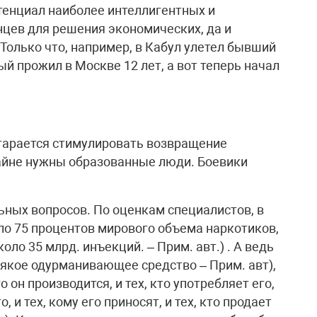
отенциал наиболее интеллигентных и
нцев для решения экономических, да и
 Только что, например, в Кабул улетел бывший
ый прожил в Москве 12 лет, а вот теперь начал
старается стимулировать возвращение
райне нужны образованные люди. Боевики
льных вопросов. По оценкам специалистов, в
ло 75 процентов мирового объема наркотиков,
оло 35 млрд. инъекций. – Прим. авт.) . А ведь
всякое одурманивающее средство – Прим. авт),
го он производится, и тех, кто употребляет его,
го, и тех, кому его приносят, и тех, кто продает