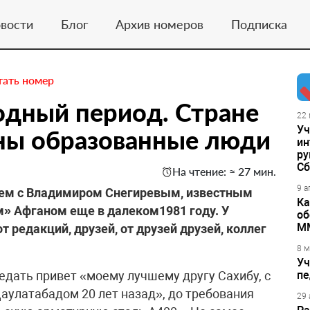
вости
Блог
Архив номеров
Подписка
тать номер
одный период. Стране
22 
Уч
жны образованные люди
ин
ру
Сб
На чтение: ≈ 27 мин.
9 а
воем с Владимиром Снегиревым, известным
Ка
» Афганом еще в далеком1981 году. У
об
М
т редакций, друзей, от друзей друзей, коллег
8 м
Уч
едать привет «моему лучшему другу Сахибу, с
пе
аулатабадом 20 лет назад», до требования
29 