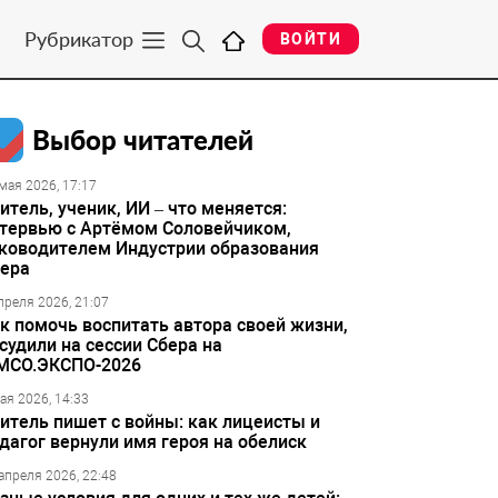
Рубрикатор
ВОЙТИ
Выбор читателей
мая 2026, 17:17
итель, ученик, ИИ – что меняется:
тервью с Артёмом Соловейчиком,
ководителем Индустрии образования
ера
преля 2026, 21:07
к помочь воспитать автора своей жизни,
судили на сессии Сбера на
МСО.ЭКСПО-2026
ая 2026, 14:33
итель пишет с войны: как лицеисты и
дагог вернули имя героя на обелиск
апреля 2026, 22:48