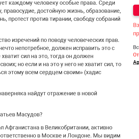
ует каждому человеку особые права. Среди
у, правосудие, достойную жизнь, образование,
ь, протест против тирании, свободу собраний
Вз
п
тво изречений по поводу человеческих прав.
Вс
т нечто непотребное, должен исправить это с
От
 хватит сил на это, тогда он должен
Ар
воих; но если и на это у него не хватит сил, то
ься этому всем сердцем своим» (хадис
наверняка найдут отражение в новой
ратьев Масудов?
сол Афганистана в Великобритании, активно
оответственно в Москве и Лондоне. Мы видим