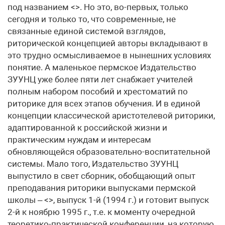
под названием <>. Но это, во-первых, только
сегодня и только то, что современные, не
связанные единой системой взглядов,
риторической концепцией авторы вкладывают в
это трудно осмысливаемое в нынешних условиях
понятие. А маленькое пермское Издательство
ЗУУНЦ уже более пяти лет снабжает учителей
полным набором пособий и хрестоматий по
риторике для всех этапов обучения. И в единой
концепции классической аристотелевой риторики,
адаптированной к российской жизни и
практическим нуждам и интересам
обновляющейся образовательно-воспитательной
системы. Мало того, Издательство ЗУУНЦ
выпустило в свет сборник, обобщающий опыт
преподавания риторики выпусками пермской
школы – <>, выпуск 1-й (1994 г.) и готовит выпуск
2-й к ноябрю 1995 г., т.е. к моменту очередной
теоретико-практической конференции, на которую