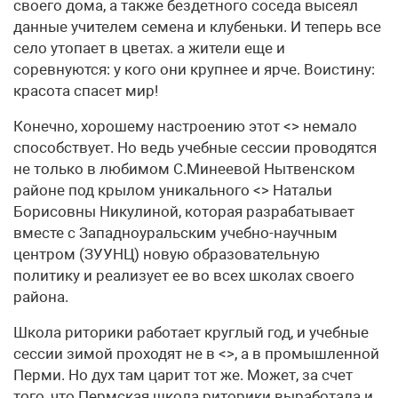
своего дома, а также бездетного соседа высеял
данные учителем семена и клубеньки. И теперь все
село утопает в цветах. а жители еще и
соревнуются: у кого они крупнее и ярче. Воистину:
красота спасет мир!
Конечно, хорошему настроению этот <> немало
способствует. Но ведь учебные сессии проводятся
не только в любимом С.Минеевой Нытвенском
районе под крылом уникального <> Натальи
Борисовны Никулиной, которая разрабатывает
вместе с Западноуральским учебно-научным
центром (ЗУУНЦ) новую образовательную
политику и реализует ее во всех школах своего
района.
Школа риторики работает круглый год, и учебные
сессии зимой проходят не в <>, а в промышленной
Перми. Но дух там царит тот же. Может, за счет
того, что Пермская школа риторики выработала и