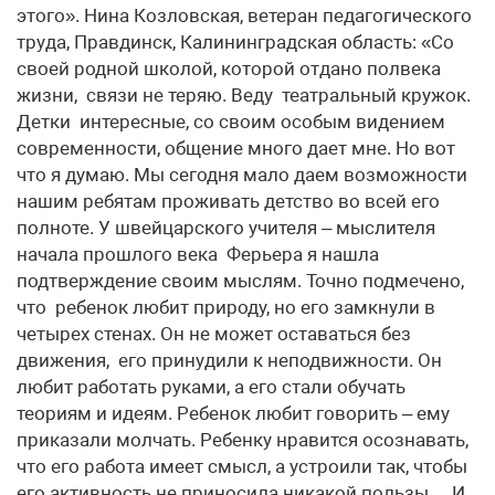
этого». Нина Козловская, ветеран педагогического
труда, Правдинск, Калининградская область: «Со
своей родной школой, которой отдано полвека
жизни, связи не теряю. Веду театральный кружок.
Детки интересные, со своим особым видением
современности, общение много дает мне. Но вот
что я думаю. Мы сегодня мало даем возможности
нашим ребятам проживать детство во всей его
полноте. У швейцарского учителя – мыслителя
начала прошлого века Ферьера я нашла
подтверждение своим мыслям. Точно подмечено,
что ребенок любит природу, но его замкнули в
четырех стенах. Он не может оставаться без
движения, его принудили к неподвижности. Он
любит работать руками, а его стали обучать
теориям и идеям. Ребенок любит говорить – ему
приказали молчать. Ребенку нравится осознавать,
что его работа имеет смысл, а устроили так, чтобы
его активность не приносила никакой пользы… И