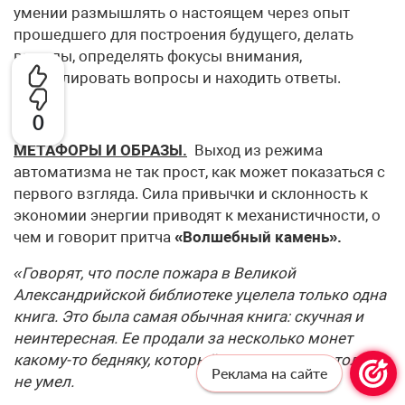
умении размыш­лять о настоящем через опыт
прошедшего для построения будуще­го, делать
выводы, определять фокусы внимания,
формулировать вопросы и находить ответы.
0
МЕТАФОРЫ И ОБРАЗЫ.
Выход из режима
автоматизма не так прост, как может показаться с
первого взгляда. Сила привычки и склонность к
экономии энергии приводят к механистичности, о
чем и говорит прит­ча
«Волшебный камень».
«Говорят, что после пожара в Великой
Александрийской библиотеке уце­лела только одна
книга. Это была самая обычная книга: скучная и
неин­тересная. Ее продали за несколько монет
какому-то бедняку, который даже читать-то толком
Реклама на сайте
не умел.