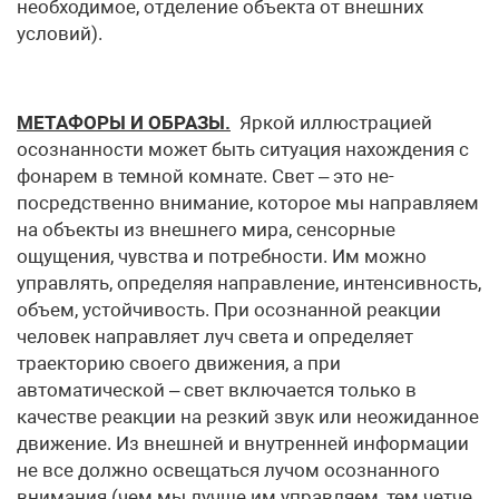
не­обходимое, отделение объекта от внешних
условий).
МЕТАФОРЫ И ОБРАЗЫ.
Яркой иллюстрацией
осознанности может быть ситуация нахождения с
фонарем в темной комнате. Свет – это не­
посредственно внимание, которое мы направляем
на объекты из вне­шнего мира, сенсорные
ощущения, чувства и потребности. Им можно
управлять, определяя направление, интенсивность,
объем, устойчи­вость. При осознанной реакции
человек направляет луч света и опреде­ляет
траекторию своего движения, а при
автоматической – свет вклю­чается только в
качестве реакции на резкий звук или неожиданное
дви­жение. Из внешней и внутренней информации
не все должно освещать­ся лучом осознанного
внимания (чем мы лучше им управляем, тем четче