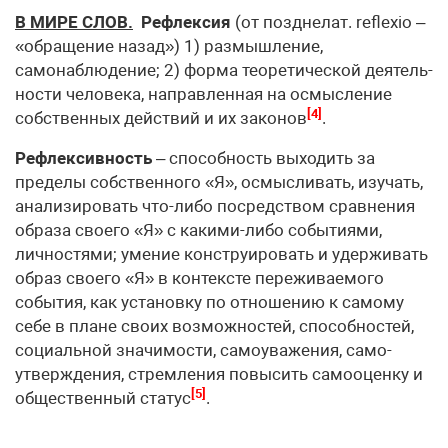
В МИРЕ СЛОВ.
Рефлексия
(от позднелат. reflexio –
«обращение назад») 1) размышление,
самонаблюдение; 2) форма теоретической деятель­
ности человека, направленная на осмысление
[4]
собственных действий и их законов
.
Рефлексивность
– способность выходить за
пределы собственного «Я», осмысливать, изучать,
анализировать что-либо посредством сравнения
образа своего «Я» с какими-либо событиями,
личностями; умение кон­струировать и удерживать
образ своего «Я» в контексте переживаемого
события, как установку по отношению к самому
себе в плане своих воз­можностей, способностей,
социальной значимости, самоуважения, само­
утверждения, стремления повысить самооценку и
[5]
общественный статус
.