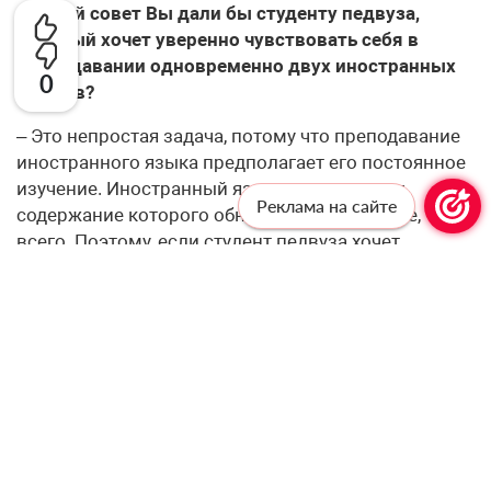
– Какой совет Вы дали бы студенту педвуза,
который хочет уверенно чувствовать себя в
преподавании одновременно двух иностранных
0
языков?
– Это непростая задача, потому что преподавание
иностранного языка предполагает его постоянное
изучение. Иностранный язык – это предмет,
Реклама на сайте
содержание которого обновляется, наверное, чаще
всего. Поэтому, если студент педвуза хочет
преподавать оба языка, нужно усердно их изучать и
укреплять приобретённые знания. Другого совета у
меня нет.
– Что в Вашей практике оказалось самым
неожиданным: например, какой стереотип о
китайском или английском языке ученики
разрушили, задав, казалось бы, простой вопрос?
– Наверняка они разрушили не один стереотип и о