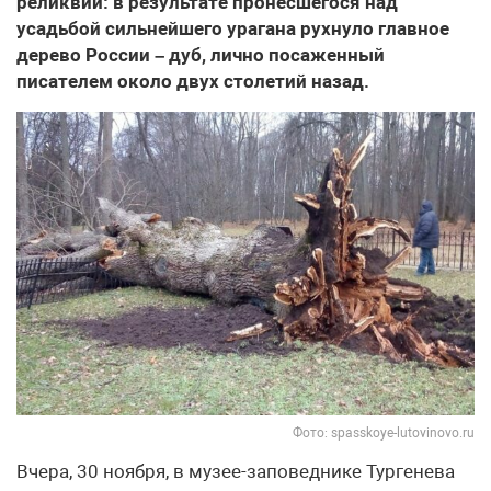
реликвии: в результате пронесшегося над
усадьбой сильнейшего урагана рухнуло главное
дерево России – дуб, лично посаженный
писателем около двух столетий назад.
Фото: spasskoye-lutovinovo.ru
Вчера, 30 ноября, в музее-заповеднике Тургенева